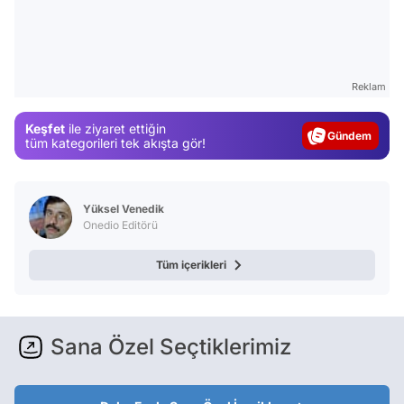
Video
Reklam
Test
Keşfet
ile ziyaret ettiğin
Gündem
tüm kategorileri tek akışta gör!
Magazin
Video
Yüksel Venedik
Test
Onedio Editörü
Tüm içerikleri
Sana Özel Seçtiklerimiz