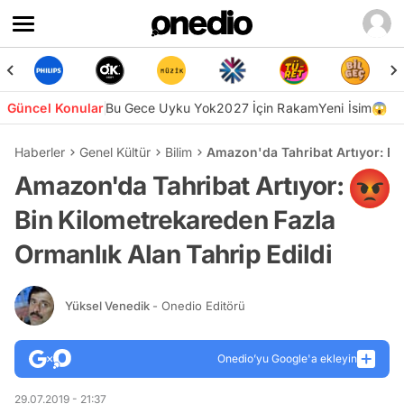
Güncel Konular
Bu Gece Uyku Yok
2027 İçin Rakam
Yeni İsim😱
Haberler
Genel Kültür
Bilim
Amazon'da Tahribat Artıyor: Bi
Amazon'da Tahribat Artıyor:
Bin Kilometrekareden Fazla
Ormanlık Alan Tahrip Edildi
Yüksel Venedik
- Onedio Editörü
Onedio’yu Google'a ekleyin
29.07.2019 - 21:37