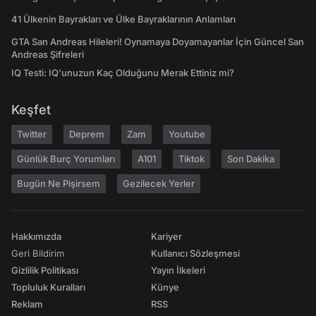
41 Ülkenin Bayrakları ve Ülke Bayraklarının Anlamları
GTA San Andreas Hileleri! Oynamaya Doyamayanlar İçin Güncel San
Andreas Şifreleri
IQ Testi: IQ'unuzun Kaç Olduğunu Merak Ettiniz mi?
Keşfet
Twitter
Deprem
Zam
Youtube
Günlük Burç Yorumları
A101
Tiktok
Son Dakika
Bugün Ne Pişirsem
Gezilecek Yerler
Hakkımızda
Kariyer
Geri Bildirim
Kullanıcı Sözleşmesi
Gizlilik Politikası
Yayın İlkeleri
Topluluk Kuralları
Künye
Reklam
RSS