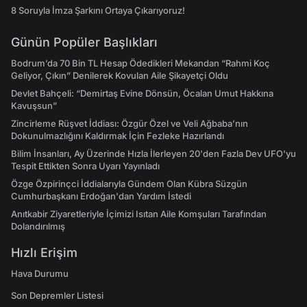
8 Soruyla İmza Şarkını Ortaya Çıkarıyoruz!
Günün Popüler Başlıkları
Bodrum’da 70 Bin TL Hesap Ödedikleri Mekandan “Rahmi Koç
Geliyor, Çıkın” Denilerek Kovulan Aile Şikayetçi Oldu
Devlet Bahçeli: “Demirtaş Evine Dönsün, Öcalan Umut Hakkına
Kavuşsun”
Zincirleme Rüşvet İddiası: Özgür Özel ve Veli Ağbaba’nın
Dokunulmazlığını Kaldırmak İçin Fezleke Hazırlandı
Bilim İnsanları, Ay Üzerinde Hızla İlerleyen 20'den Fazla Dev UFO'yu
Tespit Ettikten Sonra Uyarı Yayınladı
Özge Özpirinçci İddialarıyla Gündem Olan Kübra Süzgün
Cumhurbaşkanı Erdoğan'dan Yardım İstedi
Anıtkabir Ziyaretleriyle İçimizi Isıtan Aile Komşuları Tarafından
Dolandırılmış
Hızlı Erişim
Hava Durumu
Son Depremler Listesi