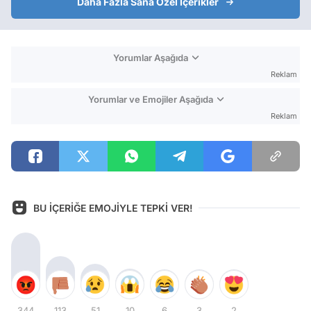
Daha Fazla Sana Özel İçerikler
Yorumlar Aşağıda
Reklam
Yorumlar ve Emojiler Aşağıda
Reklam
BU İÇERİĞE EMOJİYLE TEPKİ VER!
344
113
51
10
6
3
2