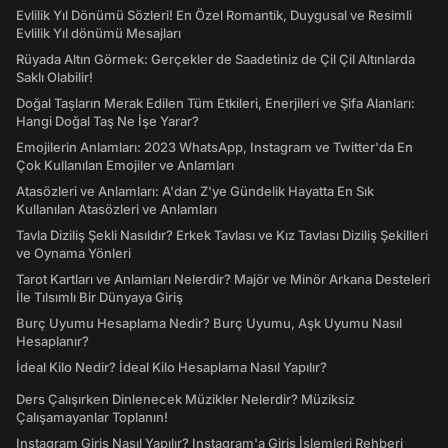
Evlilik Yıl Dönümü Sözleri! En Özel Romantik, Duygusal ve Resimli
Evlilik Yıl dönümü Mesajları
Rüyada Altın Görmek: Gerçekler de Saadetiniz de Çil Çil Altınlarda
Saklı Olabilir!
Doğal Taşların Merak Edilen Tüm Etkileri, Enerjileri ve Şifa Alanları:
Hangi Doğal Taş Ne İşe Yarar?
Emojilerin Anlamları: 2023 WhatsApp, Instagram ve Twitter'da En
Çok Kullanılan Emojiler ve Anlamları
Atasözleri ve Anlamları: A'dan Z'ye Gündelik Hayatta En Sık
Kullanılan Atasözleri ve Anlamları
Tavla Diziliş Şekli Nasıldır? Erkek Tavlası ve Kız Tavlası Diziliş Şekilleri
ve Oynama Yönleri
Tarot Kartları ve Anlamları Nelerdir? Majör ve Minör Arkana Desteleri
İle Tılsımlı Bir Dünyaya Giriş
Burç Uyumu Hesaplama Nedir? Burç Uyumu, Aşk Uyumu Nasıl
Hesaplanır?
İdeal Kilo Nedir? İdeal Kilo Hesaplama Nasıl Yapılır?
Ders Çalışırken Dinlenecek Müzikler Nelerdir? Müziksiz
Çalışamayanlar Toplanın!
Instagram Giriş Nasıl Yapılır? Instagram'a Giriş İşlemleri Rehberi