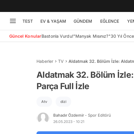
TEST
EV & YAŞAM
GÜNDEM
EĞLENCE
YE
Güncel Konular
Bastonla Vurdu!
"Manyak Mısınız?"
30 Yıl Önc
Haberler
TV
Aldatmak 32. Bölüm İzle: Aldat
Aldatmak 32. Bölüm İzle
Parça Full İzle
Atv
dizi
Bahadır Özdemir
- Spor Editörü
26.05.2023 - 10:21