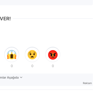
 VER!
0
0
0
mlar Aşağıda
Reklam