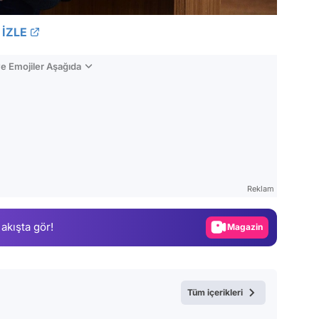
İZLE
e Emojiler Aşağıda
Video
Test
Reklam
Gündem
 akışta gör!
Magazin
Video
Test
Tüm içerikleri