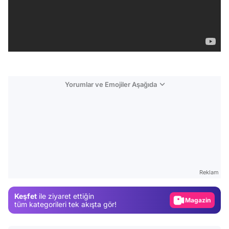
Yorumlar ve Emojiler Aşağıda
Video
Test
Reklam
Gündem
Keşfet
ile ziyaret ettiğin
Magazin
tüm kategorileri tek akışta gör!
Video