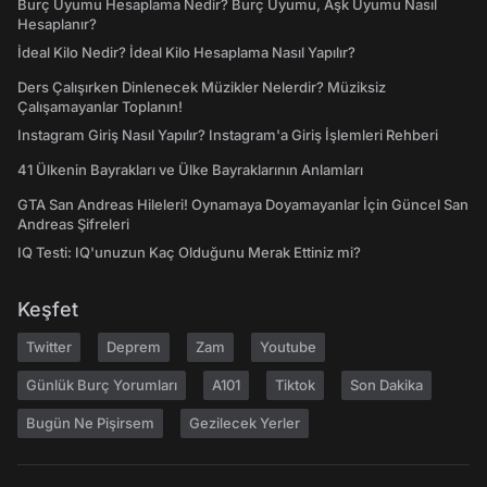
Burç Uyumu Hesaplama Nedir? Burç Uyumu, Aşk Uyumu Nasıl
Hesaplanır?
İdeal Kilo Nedir? İdeal Kilo Hesaplama Nasıl Yapılır?
Ders Çalışırken Dinlenecek Müzikler Nelerdir? Müziksiz
Çalışamayanlar Toplanın!
Instagram Giriş Nasıl Yapılır? Instagram'a Giriş İşlemleri Rehberi
41 Ülkenin Bayrakları ve Ülke Bayraklarının Anlamları
GTA San Andreas Hileleri! Oynamaya Doyamayanlar İçin Güncel San
Andreas Şifreleri
IQ Testi: IQ'unuzun Kaç Olduğunu Merak Ettiniz mi?
Keşfet
Twitter
Deprem
Zam
Youtube
Günlük Burç Yorumları
A101
Tiktok
Son Dakika
Bugün Ne Pişirsem
Gezilecek Yerler