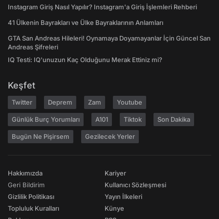
Instagram Giriş Nasıl Yapılır? Instagram'a Giriş İşlemleri Rehberi
41 Ülkenin Bayrakları ve Ülke Bayraklarının Anlamları
GTA San Andreas Hileleri! Oynamaya Doyamayanlar İçin Güncel San
Andreas Şifreleri
IQ Testi: IQ'unuzun Kaç Olduğunu Merak Ettiniz mi?
Keşfet
Twitter
Deprem
Zam
Youtube
Günlük Burç Yorumları
A101
Tiktok
Son Dakika
Bugün Ne Pişirsem
Gezilecek Yerler
Hakkımızda
Kariyer
Geri Bildirim
Kullanıcı Sözleşmesi
Gizlilik Politikası
Yayın İlkeleri
Topluluk Kuralları
Künye