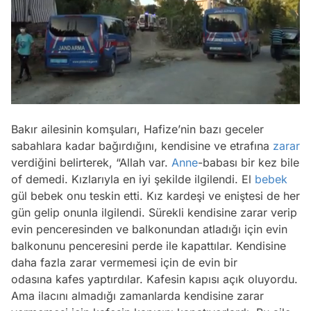
/
Bakır ailesinin komşuları, Hafize’nin bazı geceler
sabahlara kadar bağırdığını, kendisine ve etrafına
zarar
verdiğini belirterek,
“Allah var.
Anne
-babası bir kez bile
of demedi. Kızlarıyla en iyi şekilde ilgilendi. El
bebek
gül bebek onu teskin etti. Kız kardeşi ve eniştesi de her
gün gelip onunla ilgilendi. Sürekli kendisine zarar verip
evin penceresinden ve balkonundan atladığı için evin
balkonunu penceresini perde ile kapattılar. Kendisine
daha fazla zarar vermemesi için de evin bir
odasına kafes yaptırdılar. Kafesin kapısı açık oluyordu.
Ama ilacını almadığı zamanlarda kendisine zarar