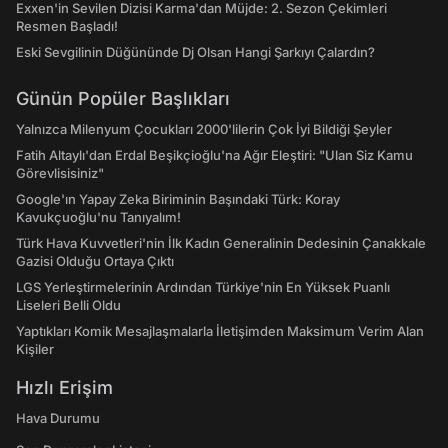
Exxen'in Sevilen Dizisi Karma'dan Müjde: 2. Sezon Çekimleri
Resmen Başladı!
Eski Sevgilinin Düğününde Dj Olsan Hangi Şarkıyı Çalardın?
Günün Popüler Başlıkları
Yalnızca Milenyum Çocukları 2000'lilerin Çok İyi Bildiği Şeyler
Fatih Altaylı'dan Erdal Beşikçioğlu'na Ağır Eleştiri: "Ulan Siz Kamu
Görevlisisiniz"
Google'ın Yapay Zeka Biriminin Başındaki Türk: Koray
Kavukçuoğlu'nu Tanıyalım!
Türk Hava Kuvvetleri'nin İlk Kadın Generalinin Dedesinin Çanakkale
Gazisi Olduğu Ortaya Çıktı
LGS Yerleştirmelerinin Ardından Türkiye'nin En Yüksek Puanlı
Liseleri Belli Oldu
Yaptıkları Komik Mesajlaşmalarla İletişimden Maksimum Verim Alan
Kişiler
Hızlı Erişim
Hava Durumu