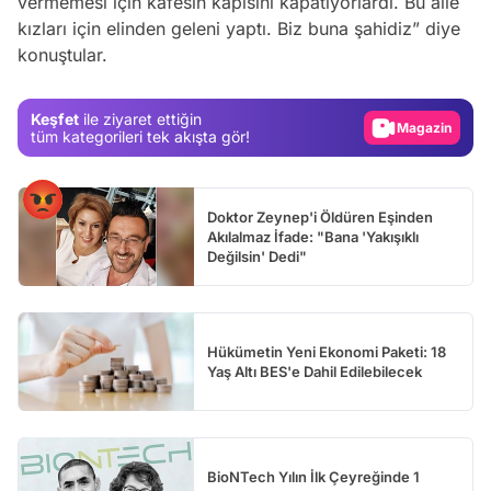
vermemesi için kafesin kapısını kapatıyorlardı. Bu aile
Video
kızları için elinden geleni yaptı. Biz buna şahidiz”
diye
konuştular.
Test
Gündem
Keşfet
ile ziyaret ettiğin
Magazin
tüm kategorileri tek akışta gör!
Video
Test
Doktor Zeynep'i Öldüren Eşinden
Akılalmaz İfade: "Bana 'Yakışıklı
Değilsin' Dedi"
Hükümetin Yeni Ekonomi Paketi: 18
Yaş Altı BES'e Dahil Edilebilecek
BioNTech Yılın İlk Çeyreğinde 1