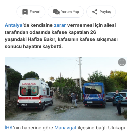
Favori
Yorum Yap
Paylaş
Antalya
’da kendisine
zarar
vermemesi için ailesi
tarafından odasında kafese kapatılan 26
yaşındaki Hafize Bakır, kafasının kafese sıkışması
sonucu hayatını kaybetti.
İHA
'nın haberine göre
Manavgat
ilçesine bağlı Ulukapı