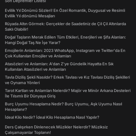
Son Depremler Listesi
Evlilik Yıl Dönümü Sözleri! En Özel Romantik, Duygusal ve Resimli
Evlilik Yıl dönümü Mesajları
Rüyada Altın Görmek: Gerçekler de Saadetiniz de Çil Çil Altınlarda
Saklı Olabilir!
Doğal Taşların Merak Edilen Tüm Etkileri, Enerjileri ve Şifa Alanları:
Hangi Doğal Taş Ne İşe Yarar?
Emojilerin Anlamları: 2023 WhatsApp, Instagram ve Twitter'da En
Çok Kullanılan Emojiler ve Anlamları
Atasözleri ve Anlamları: A'dan Z'ye Gündelik Hayatta En Sık
Kullanılan Atasözleri ve Anlamları
Tavla Diziliş Şekli Nasıldır? Erkek Tavlası ve Kız Tavlası Diziliş Şekilleri
ve Oynama Yönleri
Tarot Kartları ve Anlamları Nelerdir? Majör ve Minör Arkana Desteleri
İle Tılsımlı Bir Dünyaya Giriş
Burç Uyumu Hesaplama Nedir? Burç Uyumu, Aşk Uyumu Nasıl
Hesaplanır?
İdeal Kilo Nedir? İdeal Kilo Hesaplama Nasıl Yapılır?
Ders Çalışırken Dinlenecek Müzikler Nelerdir? Müziksiz
Çalışamayanlar Toplanın!