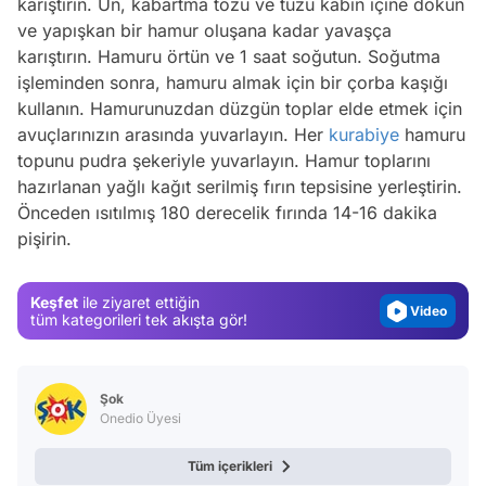
karıştırın. Un, kabartma tozu ve tuzu kabın içine dökün
ve yapışkan bir hamur oluşana kadar yavaşça
karıştırın. Hamuru örtün ve 1 saat soğutun. Soğutma
işleminden sonra, hamuru almak için bir çorba kaşığı
kullanın. Hamurunuzdan düzgün toplar elde etmek için
avuçlarınızın arasında yuvarlayın. Her
kurabiye
hamuru
topunu pudra şekeriyle yuvarlayın. Hamur toplarını
Video
hazırlanan yağlı kağıt serilmiş fırın tepsisine yerleştirin.
Test
Önceden ısıtılmış 180 derecelik fırında 14-16 dakika
pişirin.
Gündem
Magazin
Keşfet
ile ziyaret ettiğin
Video
tüm kategorileri tek akışta gör!
Test
Şok
Onedio Üyesi
Tüm içerikleri