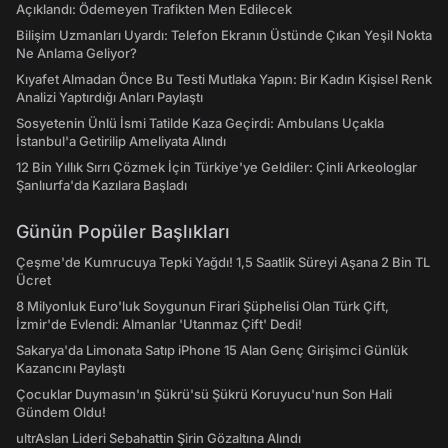
Açıklandı: Ödemeyen Trafikten Men Edilecek
Bilişim Uzmanları Uyardı: Telefon Ekranın Üstünde Çıkan Yeşil Nokta
Ne Anlama Geliyor?
Kıyafet Almadan Önce Bu Testi Mutlaka Yapın: Bir Kadın Kişisel Renk
Analizi Yaptırdığı Anları Paylaştı
Sosyetenin Ünlü İsmi Tatilde Kaza Geçirdi: Ambulans Uçakla
İstanbul'a Getirilip Ameliyata Alındı
12 Bin Yıllık Sırrı Çözmek İçin Türkiye'ye Geldiler: Çinli Arkeologlar
Şanlıurfa'da Kazılara Başladı
Günün Popüler Başlıkları
Çeşme'de Kumrucuya Tepki Yağdı! 1,5 Saatlik Süreyi Aşana 2 Bin TL
Ücret
8 Milyonluk Euro'luk Soygunun Firari Şüphelisi Olan Türk Çift,
İzmir'de Evlendi: Almanlar 'Utanmaz Çift' Dedi!
Sakarya'da Limonata Satıp iPhone 15 Alan Genç Girişimci Günlük
Kazancını Paylaştı
Çocuklar Duymasın'ın Şükrü'sü Şükrü Koruyucu'nun Son Hali
Gündem Oldu!
ultrAslan Lideri Sebahattin Şirin Gözaltına Alındı