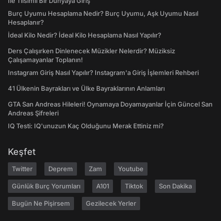
İle Tılsımlı Bir Dünyaya Giriş
Burç Uyumu Hesaplama Nedir? Burç Uyumu, Aşk Uyumu Nasıl
Hesaplanır?
İdeal Kilo Nedir? İdeal Kilo Hesaplama Nasıl Yapılır?
Ders Çalışırken Dinlenecek Müzikler Nelerdir? Müziksiz
Çalışamayanlar Toplanın!
Instagram Giriş Nasıl Yapılır? Instagram'a Giriş İşlemleri Rehberi
41 Ülkenin Bayrakları ve Ülke Bayraklarının Anlamları
GTA San Andreas Hileleri! Oynamaya Doyamayanlar İçin Güncel San
Andreas Şifreleri
IQ Testi: IQ'unuzun Kaç Olduğunu Merak Ettiniz mi?
Keşfet
Twitter
Deprem
Zam
Youtube
Günlük Burç Yorumları
A101
Tiktok
Son Dakika
Bugün Ne Pişirsem
Gezilecek Yerler