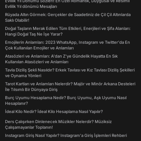
Evlilik Yıl Dönümü Sözleri! En Özel Romantik, Duygusal ve Resimli
Evlilik Yıl dönümü Mesajları
Rüyada Altın Görmek: Gerçekler de Saadetiniz de Çil Çil Altınlarda
Saklı Olabilir!
Doğal Taşların Merak Edilen Tüm Etkileri, Enerjileri ve Şifa Alanları:
Hangi Doğal Taş Ne İşe Yarar?
Emojilerin Anlamları: 2023 WhatsApp, Instagram ve Twitter'da En
Çok Kullanılan Emojiler ve Anlamları
Atasözleri ve Anlamları: A'dan Z'ye Gündelik Hayatta En Sık
Kullanılan Atasözleri ve Anlamları
Tavla Diziliş Şekli Nasıldır? Erkek Tavlası ve Kız Tavlası Diziliş Şekilleri
ve Oynama Yönleri
Tarot Kartları ve Anlamları Nelerdir? Majör ve Minör Arkana Desteleri
İle Tılsımlı Bir Dünyaya Giriş
Burç Uyumu Hesaplama Nedir? Burç Uyumu, Aşk Uyumu Nasıl
Hesaplanır?
İdeal Kilo Nedir? İdeal Kilo Hesaplama Nasıl Yapılır?
Ders Çalışırken Dinlenecek Müzikler Nelerdir? Müziksiz
Çalışamayanlar Toplanın!
Instagram Giriş Nasıl Yapılır? Instagram'a Giriş İşlemleri Rehberi