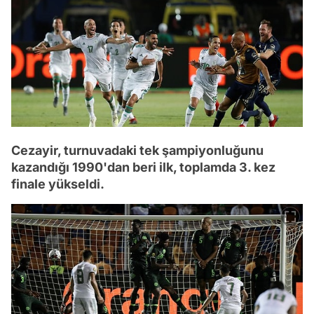
Cezayir, turnuvadaki tek şampiyonluğunu
kazandığı 1990'dan beri ilk, toplamda 3. kez
finale yükseldi.