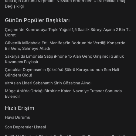
Rolü İçin Gözünü Kırpmadı! Nezaket Erden'den Ultra Radikal İmaj
Değişikliği
Günün Popüler Başlıkları
Çeşme'de Kumrucuya Tepki Yağdı! 1,5 Saatlik Süreyi Aşana 2 Bin TL
Ücret
Güvenlik Müdahale Etti: Manifest'in Bodrum'da Verdiği Konserde
Bir Genç Sahneye Atladı
Sakarya'da Limonata Satıp iPhone 15 Alan Genç Girişimci Günlük
Kazancını Paylaştı
Çocuklar Duymasın'ın Şükrü'sü Şükrü Koruyucu'nun Son Hali
Gündem Oldu!
ultrAslan Lideri Sebahattin Şirin Gözaltına Alındı
Müge Anlı'da Ortalığı Birbirine Katan Nazmiye Tutaner Sonunda
Evlendi!
Hızlı Erişim
Hava Durumu
Son Depremler Listesi