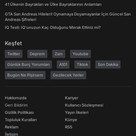
41 Ülkenin Bayrakları ve Ülke Bayraklarının Anlamları
GTA San Andreas Hileleri! Oynamaya Doyamayanlar İçin Güncel San
Andreas Şifreleri
IQ Testi: IQ'unuzun Kaç Olduğunu Merak Ettiniz mi?
Keşfet
Twitter
Deprem
Zam
Youtube
Günlük Burç Yorumları
A101
Tiktok
Son Dakika
Bugün Ne Pişirsem
Gezilecek Yerler
Hakkımızda
Kariyer
Geri Bildirim
Kullanıcı Sözleşmesi
Gizlilik Politikası
Yayın İlkeleri
Topluluk Kuralları
Künye
Reklam
RSS
İletişim