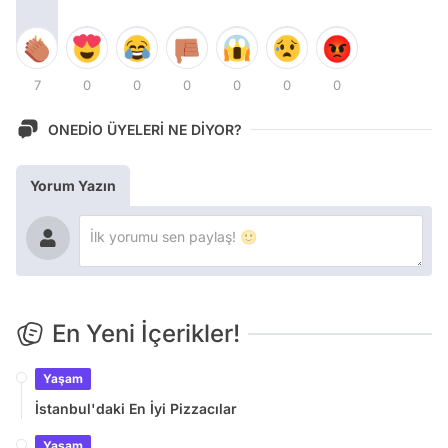
7
0
0
0
0
0
0
ONEDİO ÜYELERİ NE DİYOR?
Yorum Yazın
En Yeni İçerikler!
Yaşam
İstanbul'daki En İyi Pizzacılar
Yaşam