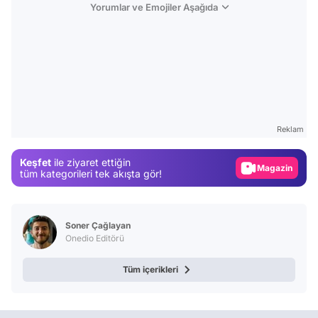
Yorumlar ve Emojiler Aşağıda
Video
Test
Reklam
Gündem
Keşfet
ile ziyaret ettiğin
Magazin
tüm kategorileri tek akışta gör!
Video
Test
Soner Çağlayan
Onedio Editörü
Tüm içerikleri