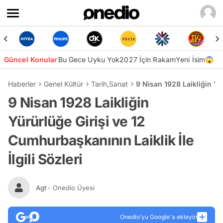
Güncel Konular
Bu Gece Uyku Yok
2027 İçin Rakam
Yeni İsim😱
Haberler
Genel Kültür
Tarih
,
Sanat
9 Nisan 1928 Laikliğin Yür
9 Nisan 1928 Laikliğin
Yürürlüğe Girişi ve 12
Cumhurbaşkanının Laiklik İle
İlgili Sözleri
Agt
- Onedio Üyesi
Onedio’yu Google'a ekleyin