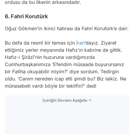
ordusu da bu ilkenin arkasındadır.
6. Fahri Korutürk
Oğuz Gökmen’in ikinci hatırası da Fahri Korutürk’e dair:
Bu defa da resmî bir temas için
İran
’dayız. Ziyaret
ettiğimiz yerler meyanında Hafız’ın kabrine de gittik.
Hafız-ı Şirâzî’nin huzuruna vardığımızda
Cumhurbaşkanımıza ‘Efendim müsaade buyurursanız
bir Fatiha okuyabilir miyim?’ diye sordum. Tedirgin
oldu. ‘Canım nereden icap etti şimdi bu? Biz laikiz. Ne
münasebeti vardı böyle bir teklifin?’ dedi
İçeriğin Devamı Aşağıda