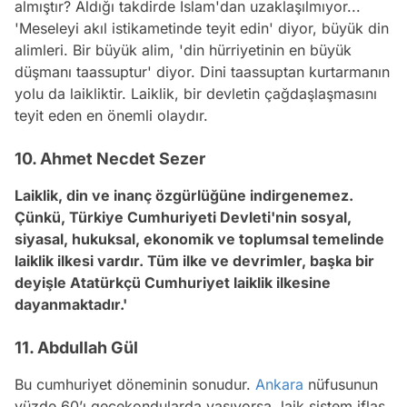
almıştır? Aldığı takdirde İslam'dan uzaklaşılmıyor...
'Meseleyi akıl istikametinde teyit edin' diyor, büyük din
alimleri. Bir büyük alim, 'din hürriyetinin en büyük
düşmanı taassuptur' diyor. Dini taassuptan kurtarmanın
yolu da laikliktir. Laiklik, bir devletin çağdaşlaşmasını
teyit eden en önemli olaydır.
10. Ahmet Necdet Sezer
Laiklik, din ve inanç özgürlüğüne indirgenemez.
Çünkü, Türkiye Cumhuriyeti Devleti'nin sosyal,
siyasal, hukuksal, ekonomik ve toplumsal temelinde
laiklik ilkesi vardır. Tüm ilke ve devrimler, başka bir
deyişle Atatürkçü Cumhuriyet laiklik ilkesine
dayanmaktadır.'
11. Abdullah Gül
Bu cumhuriyet döneminin sonudur.
Ankara
nüfusunun
yüzde 60’ı gecekondularda yaşıyorsa, laik sistem iflas