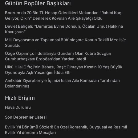
Günün Popüler Başlıkları
Bodrum’da 70 Bin TL Hesap Ödedikleri Mekandan “Rahmi Koç
Geliyor, Çıkın” Denilerek Kovulan Aile Şikayetçi Oldu
Devlet Bahçeli: “Demirtaş Evine Dönsün, Öcalan Umut Hakkına
Kavuşsun”
Milli Dayanışma ve Toplumsal Bütünleşme Kanun Teklifi Meclis’e
Sunuldu
Özge Özpirinçci İddialarıyla Gündem Olan Kübra Süzgün
Cumhurbaşkanı Erdoğan'dan Yardım İstedi
Ülkü Hilal Çiftçi'nin Babası, Reşit Olmayan Kızının 10 Yaş Büyük
Oyuncuyla Aşk Yaşadığını İddia Etti
Anıtkabir Ziyaretleriyle İçimizi Isıtan Aile Komşuları Tarafından
Dolandırılmış
Hızlı Erişim
Hava Durumu
Son Depremler Listesi
Evlilik Yıl Dönümü Sözleri! En Özel Romantik, Duygusal ve Resimli
Evlilik Yıl dönümü Mesajları