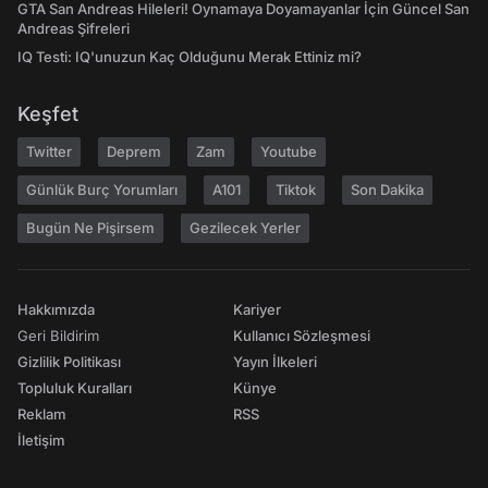
GTA San Andreas Hileleri! Oynamaya Doyamayanlar İçin Güncel San
Andreas Şifreleri
IQ Testi: IQ'unuzun Kaç Olduğunu Merak Ettiniz mi?
Keşfet
Twitter
Deprem
Zam
Youtube
Günlük Burç Yorumları
A101
Tiktok
Son Dakika
Bugün Ne Pişirsem
Gezilecek Yerler
Hakkımızda
Kariyer
Geri Bildirim
Kullanıcı Sözleşmesi
Gizlilik Politikası
Yayın İlkeleri
Topluluk Kuralları
Künye
Reklam
RSS
İletişim