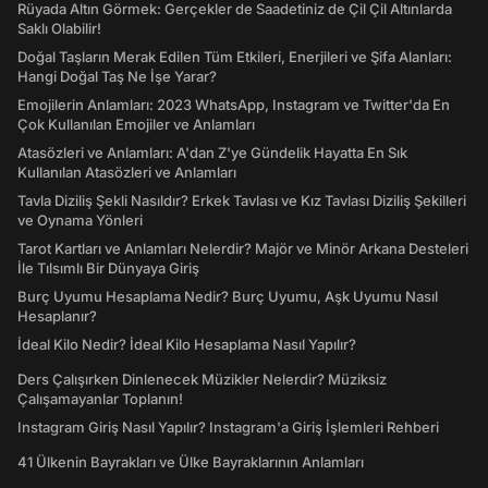
Rüyada Altın Görmek: Gerçekler de Saadetiniz de Çil Çil Altınlarda
Saklı Olabilir!
Doğal Taşların Merak Edilen Tüm Etkileri, Enerjileri ve Şifa Alanları:
Hangi Doğal Taş Ne İşe Yarar?
Emojilerin Anlamları: 2023 WhatsApp, Instagram ve Twitter'da En
Çok Kullanılan Emojiler ve Anlamları
Atasözleri ve Anlamları: A'dan Z'ye Gündelik Hayatta En Sık
Kullanılan Atasözleri ve Anlamları
Tavla Diziliş Şekli Nasıldır? Erkek Tavlası ve Kız Tavlası Diziliş Şekilleri
ve Oynama Yönleri
Tarot Kartları ve Anlamları Nelerdir? Majör ve Minör Arkana Desteleri
İle Tılsımlı Bir Dünyaya Giriş
Burç Uyumu Hesaplama Nedir? Burç Uyumu, Aşk Uyumu Nasıl
Hesaplanır?
İdeal Kilo Nedir? İdeal Kilo Hesaplama Nasıl Yapılır?
Ders Çalışırken Dinlenecek Müzikler Nelerdir? Müziksiz
Çalışamayanlar Toplanın!
Instagram Giriş Nasıl Yapılır? Instagram'a Giriş İşlemleri Rehberi
41 Ülkenin Bayrakları ve Ülke Bayraklarının Anlamları