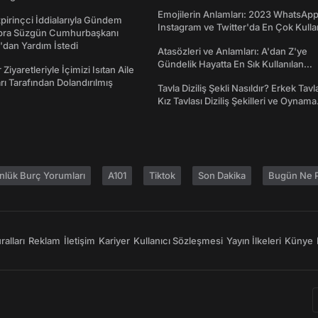
Ne İşe Yarar?
Emojilerin Anlamları: 2023 WhatsApp
irinçci İddialarıyla Gündem
Instagram ve Twitter'da En Çok Kulla
bra Süzgün Cumhurbaşkanı
Emojiler ve Anlamları
dan Yardım İstedi
Atasözleri ve Anlamları: A'dan Z'ye
Gündelik Hayatta En Sık Kullanılan
 Ziyaretleriyle İçimizi Isıtan Aile
Atasözleri ve Anlamları
ı Tarafından Dolandırılmış
Tavla Diziliş Şekli Nasıldır? Erkek Tavl
Kız Tavlası Diziliş Şekilleri ve Oynama
Yönleri
nlük Burç Yorumları
A101
Tiktok
Son Dakika
Bugün Ne P
alları
Reklam
İletişim
Kariyer
Kullanıcı Sözleşmesi
Yayın İlkeleri
Künye