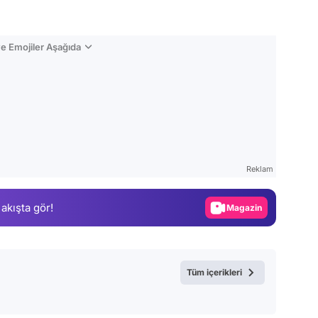
e Emojiler Aşağıda
Video
Test
Reklam
Gündem
 akışta gör!
Magazin
Video
Test
Tüm içerikleri