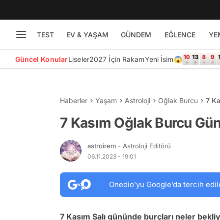
TEST
EV & YAŞAM
GÜNDEM
EĞLENCE
YE
Güncel Konular
Liseler
2027 İçin Rakam
Yeni İsim😱
Haberler
Yaşam
Astroloji
Oğlak Burcu
7 K
7 Kasım Oğlak Burcu Gü
astroirem
- Astroloji Editörü
06.11.2023 - 19:01
Onedio’yu Google’da tercih edil
7 Kasım Salı g
ününde burçları neler bekli