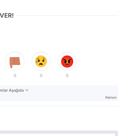
 VER!
0
0
0
mlar Aşağıda
Reklam