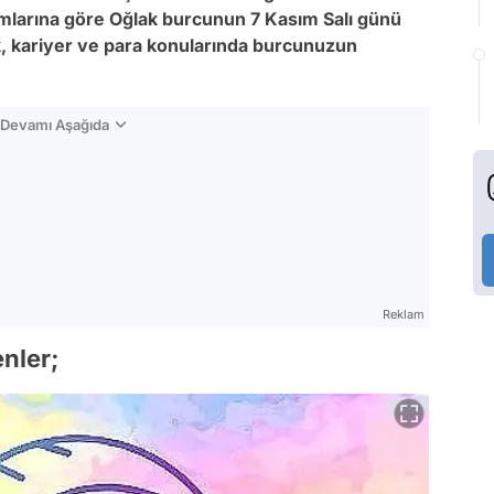
larına göre Oğlak burcunun
7 Kasım Salı
günü
k, kariyer ve para konularında burcunuzun
n Devamı Aşağıda
Reklam
nler;