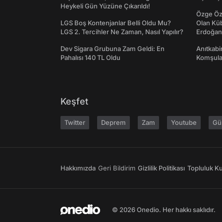
Heykeli Gün Yüzüne Çıkarıldı!
Özge Özp
LGS Boş Kontenjanlar Belli Oldu Mu?
Olan Kü
LGS 2. Tercihler Ne Zaman, Nasıl Yapılır?
Erdoğan'
Dev Sigara Grubuna Zam Geldi: En
Anıtkabir
Pahalısı 140 TL Oldu
Komşular
Keşfet
Twitter
Deprem
Zam
Youtube
Gü
Hakkımızda
Geri Bildirim
Gizlilik Politikası
Topluluk Kur
© 2026 Onedio. Her hakkı saklıdır.