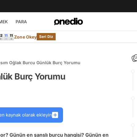
MEK
PARA
Zone Okey
Seri Diz
asım Oğlak Burcu Günlük Burç Yorumu
nlük Burç Yorumu
en kaynak olarak ekleyin
yor? Günün en şanslı burcu hangisi? Günün en