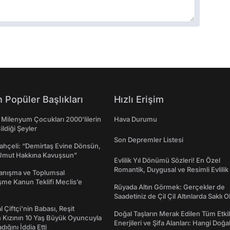
 Popüler Başlıkları
Hızlı Erişim
 Milenyum Çocukları 2000'lilerin
Hava Durumu
ildiği Şeyler
Son Depremler Listesi
ahçeli: “Demirtaş Evine Dönsün,
Umut Hakkına Kavuşsun”
Evlilik Yıl Dönümü Sözleri! En Özel
Romantik, Duygusal ve Resimli Evlilik 
yanışma ve Toplumsal
dönümü Mesajları
me Kanun Teklifi Meclis’e
Rüyada Altın Görmek: Gerçekler de
Saadetiniz de Çil Çil Altınlarda Saklı Ol
l Çiftçi'nin Babası, Reşit
Doğal Taşların Merak Edilen Tüm Etkil
 Kızının 10 Yaş Büyük Oyuncuyla
Enerjileri ve Şifa Alanları: Hangi Doğa
ığını İddia Etti