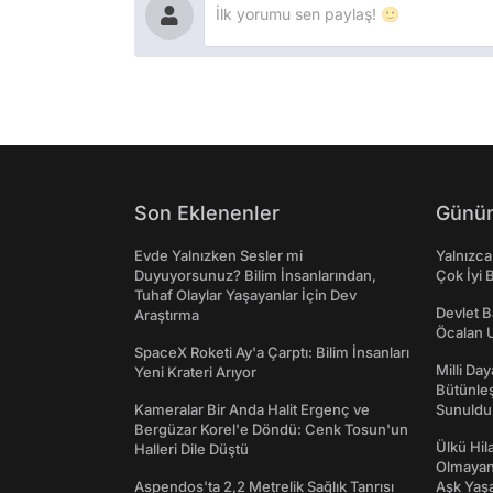
Son Eklenenler
Günün
Evde Yalnızken Sesler mi
Yalnızca
Duyuyorsunuz? Bilim İnsanlarından,
Çok İyi B
Tuhaf Olaylar Yaşayanlar İçin Dev
Devlet B
Araştırma
Öcalan 
SpaceX Roketi Ay'a Çarptı: Bilim İnsanları
Milli Da
Yeni Krateri Arıyor
Bütünleş
Kameralar Bir Anda Halit Ergenç ve
Sunuldu
Bergüzar Korel'e Döndü: Cenk Tosun'un
Ülkü Hila
Halleri Dile Düştü
Olmayan
Aspendos'ta 2,2 Metrelik Sağlık Tanrısı
Aşk Yaşad