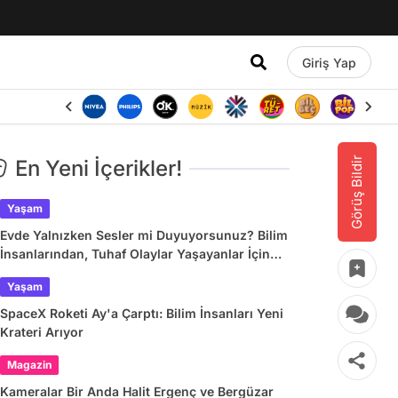
Giriş Yap
Görüş Bildir
En Yeni İçerikler!
Yaşam
Evde Yalnızken Sesler mi Duyuyorsunuz? Bilim
İnsanlarından, Tuhaf Olaylar Yaşayanlar İçin
Dev Araştırma
Yaşam
SpaceX Roketi Ay'a Çarptı: Bilim İnsanları Yeni
Krateri Arıyor
Magazin
Kameralar Bir Anda Halit Ergenç ve Bergüzar