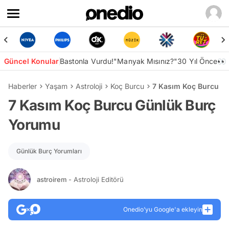
Güncel Konular
Bastonla Vurdu!
"Manyak Mısınız?"
30 Yıl Önce👀
Haberler
Yaşam
Astroloji
Koç Burcu
7 Kasım Koç Burcu G
7 Kasım Koç Burcu Günlük Burç
Yorumu
Günlük Burç Yorumları
astroirem
- Astroloji Editörü
Onedio’yu Google'a ekleyin