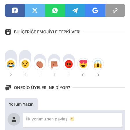
BU İÇERİĞE EMOJİYLE TEPKİ VER!
2
2
1
1
1
0
0
ONEDİO ÜYELERİ NE DİYOR?
Yorum Yazın