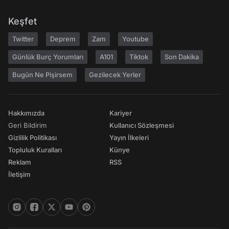
Keşfet
Twitter
Deprem
Zam
Youtube
Günlük Burç Yorumları
A101
Tiktok
Son Dakika
Bugün Ne Pişirsem
Gezilecek Yerler
Hakkımızda
Kariyer
Geri Bildirim
Kullanıcı Sözleşmesi
Gizlilik Politikası
Yayın İlkeleri
Topluluk Kuralları
Künye
Reklam
RSS
İletişim