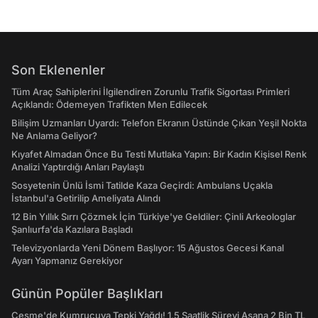
Son Eklenenler
Tüm Araç Sahiplerini İlgilendiren Zorunlu Trafik Sigortası Primleri
Açıklandı: Ödemeyen Trafikten Men Edilecek
Bilişim Uzmanları Uyardı: Telefon Ekranın Üstünde Çıkan Yeşil Nokta
Ne Anlama Geliyor?
Kıyafet Almadan Önce Bu Testi Mutlaka Yapın: Bir Kadın Kişisel Renk
Analizi Yaptırdığı Anları Paylaştı
Sosyetenin Ünlü İsmi Tatilde Kaza Geçirdi: Ambulans Uçakla
İstanbul'a Getirilip Ameliyata Alındı
12 Bin Yıllık Sırrı Çözmek İçin Türkiye'ye Geldiler: Çinli Arkeologlar
Şanlıurfa'da Kazılara Başladı
Televizyonlarda Yeni Dönem Başlıyor: 15 Ağustos Gecesi Kanal
Ayarı Yapmanız Gerekiyor
Günün Popüler Başlıkları
Çeşme'de Kumrucuya Tepki Yağdı! 1,5 Saatlik Süreyi Aşana 2 Bin TL