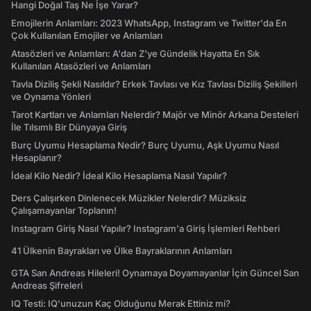
Hangi Doğal Taş Ne İşe Yarar?
Emojilerin Anlamları: 2023 WhatsApp, Instagram ve Twitter'da En
Çok Kullanılan Emojiler ve Anlamları
Atasözleri ve Anlamları: A'dan Z'ye Gündelik Hayatta En Sık
Kullanılan Atasözleri ve Anlamları
Tavla Diziliş Şekli Nasıldır? Erkek Tavlası ve Kız Tavlası Diziliş Şekilleri
ve Oynama Yönleri
Tarot Kartları ve Anlamları Nelerdir? Majör ve Minör Arkana Desteleri
İle Tılsımlı Bir Dünyaya Giriş
Burç Uyumu Hesaplama Nedir? Burç Uyumu, Aşk Uyumu Nasıl
Hesaplanır?
İdeal Kilo Nedir? İdeal Kilo Hesaplama Nasıl Yapılır?
Ders Çalışırken Dinlenecek Müzikler Nelerdir? Müziksiz
Çalışamayanlar Toplanın!
Instagram Giriş Nasıl Yapılır? Instagram'a Giriş İşlemleri Rehberi
41 Ülkenin Bayrakları ve Ülke Bayraklarının Anlamları
GTA San Andreas Hileleri! Oynamaya Doyamayanlar İçin Güncel San
Andreas Şifreleri
IQ Testi: IQ'unuzun Kaç Olduğunu Merak Ettiniz mi?