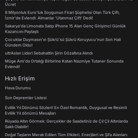
Ücret
8 Milyonluk Euro'luk Soygunun Firari Şüphelisi Olan Türk Çift,
İzmir'de Evlendi: Almanlar 'Utanmaz Çift' Dedi!
Sakarya'da Limonata Satıp iPhone 15 Alan Genç Girişimci Günlük
Kazancını Paylaştı
Çocuklar Duymasın'ın Şükrü'sü Şükrü Koruyucu'nun Son Hali
Gündem Oldu!
ultrAslan Lideri Sebahattin Şirin Gözaltına Alındı
Müge Anlı'da Ortalığı Birbirine Katan Nazmiye Tutaner Sonunda
Evlendi!
Hızlı Erişim
Hava Durumu
Son Depremler Listesi
Evlilik Yıl Dönümü Sözleri! En Özel Romantik, Duygusal ve Resimli
Evlilik Yıl dönümü Mesajları
Rüyada Altın Görmek: Gerçekler de Saadetiniz de Çil Çil Altınlarda
Saklı Olabilir!
Doğal Taşların Merak Edilen Tüm Etkileri, Enerjileri ve Şifa Alanları: