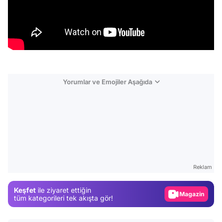
Yorumlar ve Emojiler Aşağıda
Video
Test
Reklam
Gündem
Keşfet
ile ziyaret ettiğin
Magazin
tüm kategorileri tek akışta gör!
Video