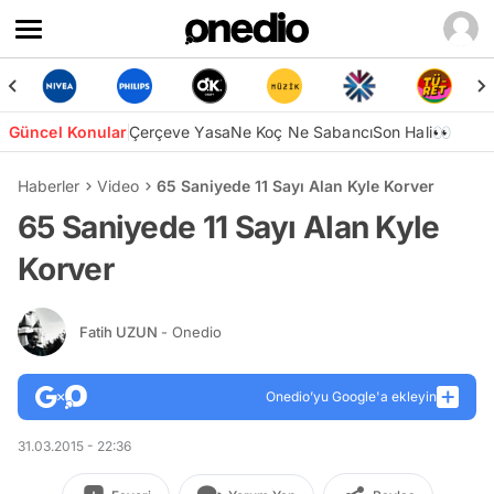
Güncel Konular
Çerçeve Yasa
Ne Koç Ne Sabancı
Son Hali👀
Haberler
Video
65 Saniyede 11 Sayı Alan Kyle Korver
65 Saniyede 11 Sayı Alan Kyle
Korver
Fatih UZUN
- Onedio
Onedio’yu Google'a ekleyin
31.03.2015 - 22:36