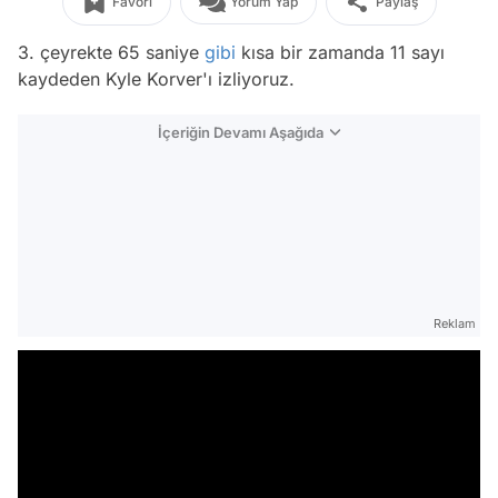
Favori
Yorum Yap
Paylaş
3. çeyrekte 65 saniye
gibi
kısa bir zamanda 11 sayı
kaydeden Kyle Korver'ı izliyoruz.
İçeriğin Devamı Aşağıda
Reklam