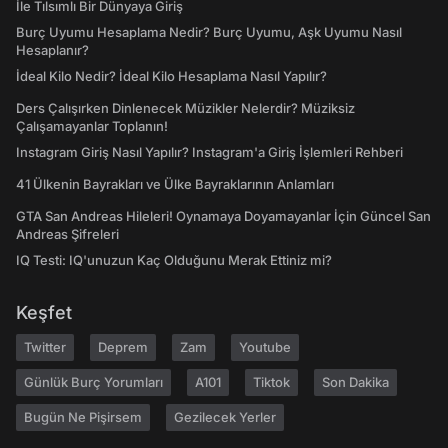
İle Tılsımlı Bir Dünyaya Giriş
Burç Uyumu Hesaplama Nedir? Burç Uyumu, Aşk Uyumu Nasıl
Hesaplanır?
İdeal Kilo Nedir? İdeal Kilo Hesaplama Nasıl Yapılır?
Ders Çalışırken Dinlenecek Müzikler Nelerdir? Müziksiz
Çalışamayanlar Toplanın!
Instagram Giriş Nasıl Yapılır? Instagram'a Giriş İşlemleri Rehberi
41 Ülkenin Bayrakları ve Ülke Bayraklarının Anlamları
GTA San Andreas Hileleri! Oynamaya Doyamayanlar İçin Güncel San
Andreas Şifreleri
IQ Testi: IQ'unuzun Kaç Olduğunu Merak Ettiniz mi?
Keşfet
Twitter
Deprem
Zam
Youtube
Günlük Burç Yorumları
A101
Tiktok
Son Dakika
Bugün Ne Pişirsem
Gezilecek Yerler