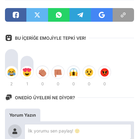
BU İÇERİĞE EMOJİYLE TEPKİ VER!
2
1
0
0
0
0
0
ONEDİO ÜYELERİ NE DİYOR?
Yorum Yazın