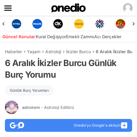
Güncel Konular
Kural Değişiyor
Emekli Zammı
Acı Gerçekler
Haberler
Yaşam
Astroloji
İkizler Burcu
6 Aralık İkizler B
6 Aralık İkizler Burcu Günlük
Burç Yorumu
Günlük Burç Yorumları
astroirem
- Astroloji Editörü
Onedio’yu Google'a ekleyin