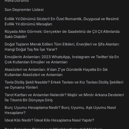
Hava Durumu
Son Depremler Listesi
Evlilik Yıl Dönümü Sözleri! En Özel Romantik, Duygusal ve Resimli
Evlilik Yıl dönümü Mesajları
Rüyada Altın Görmek: Gerçekler de Saadetiniz de Çil Çil Altınlarda
Saklı Olabilir!
Doğal Taşların Merak Edilen Tüm Etkileri, Enerjileri ve Şifa Alanları:
Hangi Doğal Taş Ne İşe Yarar?
Emojilerin Anlamları: 2023 WhatsApp, Instagram ve Twitter'da En
Çok Kullanılan Emojiler ve Anlamları
Atasözleri ve Anlamları: A'dan Z'ye Gündelik Hayatta En Sık
Kullanılan Atasözleri ve Anlamları
Tavla Diziliş Şekli Nasıldır? Erkek Tavlası ve Kız Tavlası Diziliş Şekilleri
ve Oynama Yönleri
Tarot Kartları ve Anlamları Nelerdir? Majör ve Minör Arkana Desteleri
İle Tılsımlı Bir Dünyaya Giriş
Burç Uyumu Hesaplama Nedir? Burç Uyumu, Aşk Uyumu Nasıl
Hesaplanır?
İdeal Kilo Nedir? İdeal Kilo Hesaplama Nasıl Yapılır?