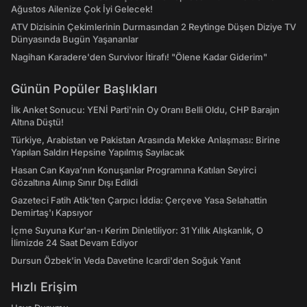
Ağustos Ailenize Çok İyi Gelecek!
ATV Dizisinin Çekimlerinin Durmasından 2 Reytinge Düşen Diziye TV
Dünyasında Bugün Yaşananlar
Nagihan Karadere'den Survivor İtirafı! "Ölene Kadar Giderim"
Günün Popüler Başlıkları
İlk Anket Sonucu: YENİ Parti'nin Oy Oranı Belli Oldu, CHP Barajın
Altına Düştü!
Türkiye, Arabistan ve Pakistan Arasında Mekke Anlaşması: Birine
Yapılan Saldırı Hepsine Yapılmış Sayılacak
Hasan Can Kaya’nın Konuşanlar Programına Katılan Seyirci
Gözaltına Alınıp Sınır Dışı Edildi
Gazeteci Fatih Atik'ten Çarpıcı İddia: Çerçeve Yasa Selahattin
Demirtaş'ı Kapsıyor
İçme Suyuna Kur'an-ı Kerim Dinletiliyor: 31 Yıllık Alışkanlık, O
İlimizde 24 Saat Devam Ediyor
Dursun Özbek'in Veda Davetine Icardi'den Soğuk Yanıt
Hızlı Erişim