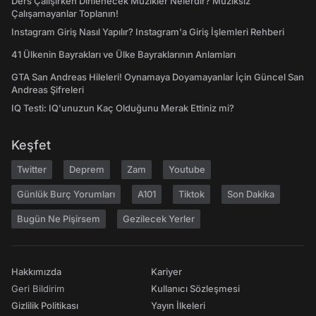
Ders Çalışırken Dinlenecek Müzikler Nelerdir? Müziksiz
Çalışamayanlar Toplanın!
Instagram Giriş Nasıl Yapılır? Instagram'a Giriş İşlemleri Rehberi
41 Ülkenin Bayrakları ve Ülke Bayraklarının Anlamları
GTA San Andreas Hileleri! Oynamaya Doyamayanlar İçin Güncel San
Andreas Şifreleri
IQ Testi: IQ'unuzun Kaç Olduğunu Merak Ettiniz mi?
Keşfet
Twitter
Deprem
Zam
Youtube
Günlük Burç Yorumları
A101
Tiktok
Son Dakika
Bugün Ne Pişirsem
Gezilecek Yerler
Hakkımızda
Kariyer
Geri Bildirim
Kullanıcı Sözleşmesi
Gizlilik Politikası
Yayın İlkeleri