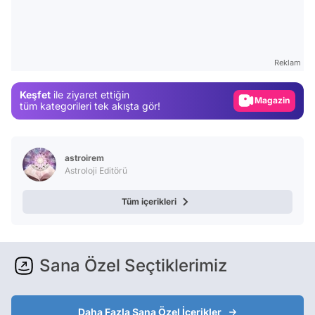
Video
Test
Reklam
Gündem
Keşfet
ile ziyaret ettiğin
Magazin
tüm kategorileri tek akışta gör!
Video
Test
astroirem
Astroloji Editörü
Tüm içerikleri
Sana Özel Seçtiklerimiz
Daha Fazla Sana Özel İçerikler