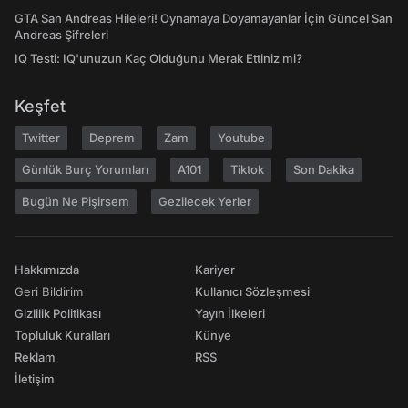
GTA San Andreas Hileleri! Oynamaya Doyamayanlar İçin Güncel San
Andreas Şifreleri
IQ Testi: IQ'unuzun Kaç Olduğunu Merak Ettiniz mi?
Keşfet
Twitter
Deprem
Zam
Youtube
Günlük Burç Yorumları
A101
Tiktok
Son Dakika
Bugün Ne Pişirsem
Gezilecek Yerler
Hakkımızda
Kariyer
Geri Bildirim
Kullanıcı Sözleşmesi
Gizlilik Politikası
Yayın İlkeleri
Topluluk Kuralları
Künye
Reklam
RSS
İletişim