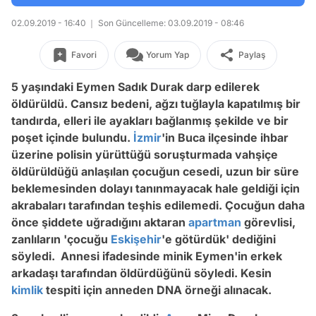
02.09.2019 - 16:40
Son Güncelleme: 03.09.2019 - 08:46
Favori
Yorum Yap
Paylaş
5 yaşındaki Eymen Sadık Durak darp edilerek
öldürüldü. Cansız bedeni, ağzı tuğlayla kapatılmış bir
tandırda, elleri ile ayakları bağlanmış şekilde ve bir
poşet içinde bulundu.
İzmir
'in Buca ilçesinde ihbar
üzerine polisin yürüttüğü soruşturmada vahşiçe
öldürüldüğü anlaşılan çocuğun cesedi, uzun bir süre
beklemesinden dolayı tanınmayacak hale geldiği için
akrabaları tarafından teşhis edilemedi. Çocuğun daha
önce şiddete uğradığını aktaran
apartman
görevlisi,
zanlıların 'çocuğu
Eskişehir
'e götürdük' dediğini
söyledi. Annesi ifadesinde minik Eymen'in erkek
arkadaşı tarafından öldürdüğünü söyledi. Kesin
kimlik
tespiti için anneden DNA örneği alınacak.