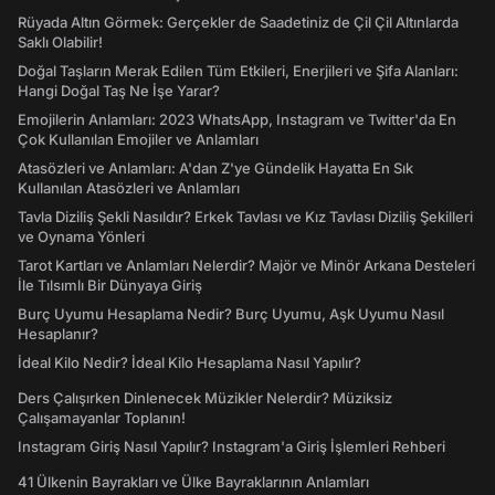
Rüyada Altın Görmek: Gerçekler de Saadetiniz de Çil Çil Altınlarda
Saklı Olabilir!
Doğal Taşların Merak Edilen Tüm Etkileri, Enerjileri ve Şifa Alanları:
Hangi Doğal Taş Ne İşe Yarar?
Emojilerin Anlamları: 2023 WhatsApp, Instagram ve Twitter'da En
Çok Kullanılan Emojiler ve Anlamları
Atasözleri ve Anlamları: A'dan Z'ye Gündelik Hayatta En Sık
Kullanılan Atasözleri ve Anlamları
Tavla Diziliş Şekli Nasıldır? Erkek Tavlası ve Kız Tavlası Diziliş Şekilleri
ve Oynama Yönleri
Tarot Kartları ve Anlamları Nelerdir? Majör ve Minör Arkana Desteleri
İle Tılsımlı Bir Dünyaya Giriş
Burç Uyumu Hesaplama Nedir? Burç Uyumu, Aşk Uyumu Nasıl
Hesaplanır?
İdeal Kilo Nedir? İdeal Kilo Hesaplama Nasıl Yapılır?
Ders Çalışırken Dinlenecek Müzikler Nelerdir? Müziksiz
Çalışamayanlar Toplanın!
Instagram Giriş Nasıl Yapılır? Instagram'a Giriş İşlemleri Rehberi
41 Ülkenin Bayrakları ve Ülke Bayraklarının Anlamları