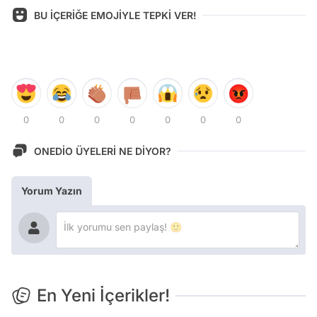
BU İÇERİĞE EMOJİYLE TEPKİ VER!
0
0
0
0
0
0
0
ONEDİO ÜYELERİ NE DİYOR?
Yorum Yazın
En Yeni İçerikler!