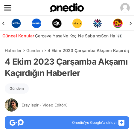
Güncel Konular
Çerçeve Yasa
Ne Koç Ne Sabancı
Son Hali👀
Haberler
Gündem
4 Ekim 2023 Çarşamba Akşamı Kaçırdığın
4 Ekim 2023 Çarşamba Akşamı
Kaçırdığın Haberler
Gündem
Eray İspir
- Video Editörü
Onedio’yu Google'a ekleyin