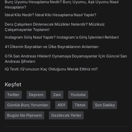
Burç Uyumu Hesaplama Nedir? Burç Uyumu, Aşk Uyumu Nasıl
Hesaplanır?
İdeal Kilo Nedir? İdeal Kilo Hesaplama Nasıl Yapılır?
Ders Çalışırken Dinlenecek Müzikler Nelerdir? Müziksiz
Çalışamayanlar Toplanın!
Instagram Giriş Nasıl Yapılır? Instagram'a Giriş İşlemleri Rehberi
41 Ülkenin Bayrakları ve Ülke Bayraklarının Anlamları
GTA San Andreas Hileleri! Oynamaya Doyamayanlar İçin Güncel San
Andreas Şifreleri
IQ Testi: IQ'unuzun Kaç Olduğunu Merak Ettiniz mi?
Keşfet
Twitter
Deprem
Zam
Youtube
Günlük Burç Yorumları
A101
Tiktok
Son Dakika
Bugün Ne Pişirsem
Gezilecek Yerler