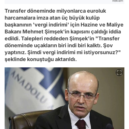
Reklam
Transfer döneminde milyonlarca euroluk
harcamalara imza atan üç büyük kulüp
başkanının 'vergi indirimi' için Hazine ve Maliye
Bakanı Mehmet Şimşek'in kapısını çaldığı iddia
edildi. Talepleri reddeden Şimşek'in "Transfer
döneminde uçakların biri indi biri kalktı. Şov
yaptınız. Şimdi vergi indirimi mi istiyorsunuz?"
şeklinde konuştuğu aktarıldı.