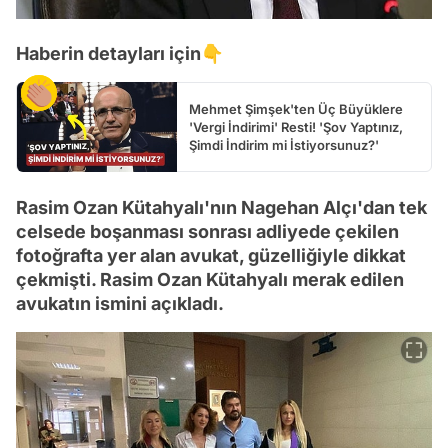
Haberin detayları için👇
Mehmet Şimşek'ten Üç Büyüklere
'Vergi İndirimi' Resti! 'Şov Yaptınız,
Şimdi İndirim mi İstiyorsunuz?'
Rasim Ozan Kütahyalı'nın Nagehan Alçı'dan tek
celsede boşanması sonrası adliyede çekilen
fotoğrafta yer alan avukat, güzelliğiyle dikkat
çekmişti. Rasim Ozan Kütahyalı merak edilen
avukatın ismini açıkladı.