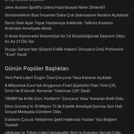
Jane Austen Spotify Listesi Hazırlasaydı Neler Dinlerdi?
Sivrisineklerin Bazı İnsanları Daha Çok Sokmasının Nedeni Açıklandı
Deniz Seki Apar Topar Hastaneye Kaldırıldı: Talihsiz Kazanın
Ardından Ameliyata Alındı
O Anlar Kamerada! Kolombiya'da 7,4 Büyüklüğünde Deprem Oldu:
En Az 21 Ölü Var
Duygu Sarışın'dan Sürpriz Evlilik Haberi: Dünyaca Ünlü Profesöre
"Evet" Dedi!
Günün Popüler Başlıkları
Yeni Parti Lideri Özgür Özel Çerçeve Yasa Kararını Açıkladı
8 Milyonluk Euro'luk Soygunun Firari Şüphelisi Olan Türk Çift,
İzmir'de Evlendi: Almanlar 'Utanmaz Çift' Dedi!
TBMM'de Kritik Gün: Partilerin 'Çerçeve Yasa' Kararları Belli Oldu
Ebru Gündeş'in 10 Milyon TL'lik Estetik Ameliyat Sonrası Son Hali
Sosyal Medyada Gündem Oldu
Eskilerin Çocuk Yetiştirme Şekli Hakkında Yazılan Yazı Beğeni
Topladı
ultrAslan’ın Tribün Lideri Sebahattin Şirin’in Evinden Servet Çıktı: