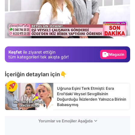
Video
Test
Gündem
Magazin
Keşfet
ile ziyaret ettiğin
Video
tüm kategorileri tek akışta gör!
Test
İçeriğin detayları için👇
Uğruna Eşini Terk Etmişti: Esra
Erol’daki Veysel Sevgilisinin
Doğurduğu İkizlerden Yalnızca Birinin
Babasıymış
Yorumlar ve Emojiler Aşağıda