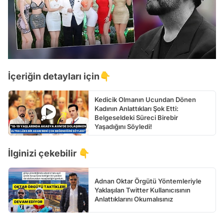
İçeriğin detayları için👇
Kedicik Olmanın Ucundan Dönen
Kadının Anlattıkları Şok Etti:
Belgeseldeki Süreci Birebir
Yaşadığını Söyledi!
İlginizi çekebilir 👇
Adnan Oktar Örgütü Yöntemleriyle
Yaklaşılan Twitter Kullanıcısının
Anlattıklarını Okumalısınız