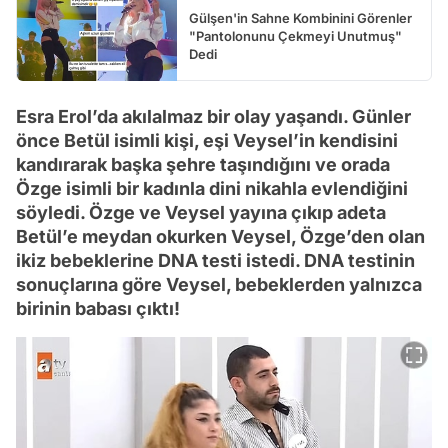
Gülşen'in Sahne Kombinini Görenler
"Pantolonunu Çekmeyi Unutmuş"
Dedi
Esra Erol’da akılalmaz bir olay yaşandı. Günler
önce Betül isimli kişi, eşi Veysel’in kendisini
kandırarak başka şehre taşındığını ve orada
Özge isimli bir kadınla dini nikahla evlendiğini
söyledi. Özge ve Veysel yayına çıkıp adeta
Betül’e meydan okurken Veysel, Özge’den olan
ikiz bebeklerine DNA testi istedi. DNA testinin
sonuçlarına göre Veysel, bebeklerden yalnızca
birinin babası çıktı!