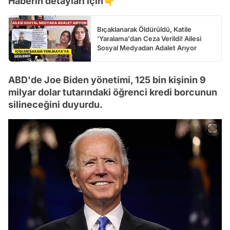
Haberin detayları için👇
Bıçaklanarak Öldürüldü, Katile
'Yaralama'dan Ceza Verildi! Ailesi
Sosyal Medyadan Adalet Arıyor
ABD'de Joe Biden yönetimi, 125 bin kişinin 9
milyar dolar tutarındaki öğrenci kredi borcunun
silineceğini duyurdu.