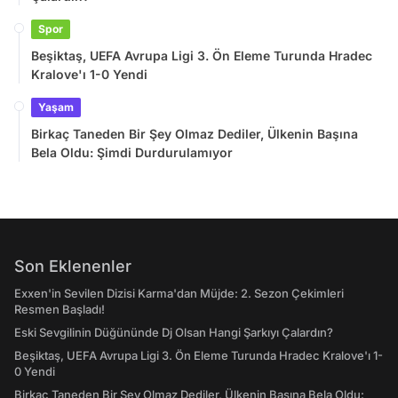
Spor
Beşiktaş, UEFA Avrupa Ligi 3. Ön Eleme Turunda Hradec
Kralove'ı 1-0 Yendi
Yaşam
Birkaç Taneden Bir Şey Olmaz Dediler, Ülkenin Başına
Bela Oldu: Şimdi Durdurulamıyor
Son Eklenenler
Exxen'in Sevilen Dizisi Karma'dan Müjde: 2. Sezon Çekimleri
Resmen Başladı!
Eski Sevgilinin Düğününde Dj Olsan Hangi Şarkıyı Çalardın?
Beşiktaş, UEFA Avrupa Ligi 3. Ön Eleme Turunda Hradec Kralove'ı 1-
0 Yendi
Birkaç Taneden Bir Şey Olmaz Dediler, Ülkenin Başına Bela Oldu: