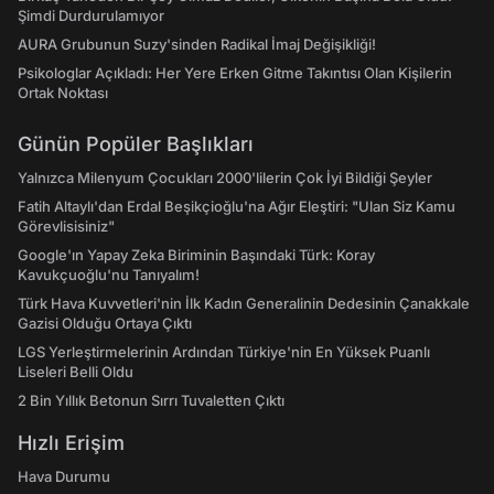
Şimdi Durdurulamıyor
AURA Grubunun Suzy'sinden Radikal İmaj Değişikliği!
Psikologlar Açıkladı: Her Yere Erken Gitme Takıntısı Olan Kişilerin
Ortak Noktası
Günün Popüler Başlıkları
Yalnızca Milenyum Çocukları 2000'lilerin Çok İyi Bildiği Şeyler
Fatih Altaylı'dan Erdal Beşikçioğlu'na Ağır Eleştiri: "Ulan Siz Kamu
Görevlisisiniz"
Google'ın Yapay Zeka Biriminin Başındaki Türk: Koray
Kavukçuoğlu'nu Tanıyalım!
Türk Hava Kuvvetleri'nin İlk Kadın Generalinin Dedesinin Çanakkale
Gazisi Olduğu Ortaya Çıktı
LGS Yerleştirmelerinin Ardından Türkiye'nin En Yüksek Puanlı
Liseleri Belli Oldu
2 Bin Yıllık Betonun Sırrı Tuvaletten Çıktı
Hızlı Erişim
Hava Durumu