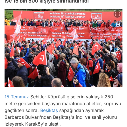
ise 15 bin 500 kişiyle sınırlandırıldı
15 Temmuz
Şehitler Köprüsü gişelerin yaklaşık 250
metre gerisinden başlayan maratonda atletler, köprüyü
geçtikten sonra,
Beşiktaş
sapağından ayrılarak
Barbaros Bulvarı'ndan Beşiktaş'a indi ve sahil yolunu
izleyerek Karaköy'e ulaştı.