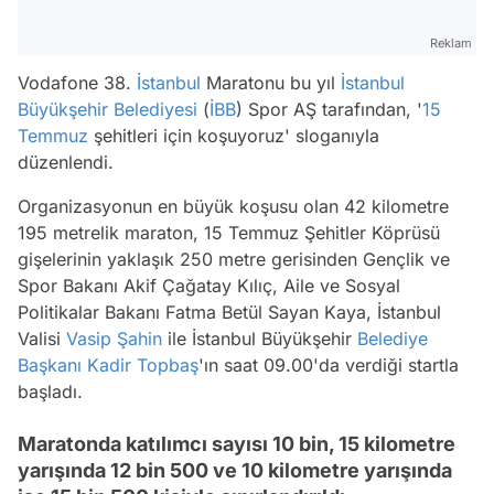
Reklam
Vodafone 38.
İstanbul
Maratonu bu yıl
İstanbul
Büyükşehir Belediyesi
(
İBB
) Spor AŞ tarafından, '
15
Temmuz
şehitleri için koşuyoruz' sloganıyla
düzenlendi.
Organizasyonun en büyük koşusu olan 42 kilometre
195 metrelik maraton, 15 Temmuz Şehitler Köprüsü
gişelerinin yaklaşık 250 metre gerisinden Gençlik ve
Spor Bakanı Akif Çağatay Kılıç, Aile ve Sosyal
Politikalar Bakanı Fatma Betül Sayan Kaya, İstanbul
Valisi
Vasip Şahin
ile İstanbul Büyükşehir
Belediye
Başkanı
Kadir Topbaş
'ın saat 09.00'da verdiği startla
başladı.
Maratonda katılımcı sayısı 10 bin, 15 kilometre
yarışında 12 bin 500 ve 10 kilometre yarışında