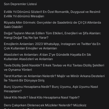
Son Depremler Listesi
Evlilik Yıl Dönümü Sözleri! En Özel Romantik, Duygusal ve Resimli
Evlilik Yıl dönümü Mesajları
Rüyada Altın Görmek: Gerçekler de Saadetiniz de Çil Çil Altınlarda
Saklı Olabilir!
Doğal Taşların Merak Edilen Tüm Etkileri, Enerjileri ve Şifa Alanları:
Hangi Doğal Taş Ne İşe Yarar?
Emojilerin Anlamları: 2023 WhatsApp, Instagram ve Twitter'da En
Çok Kullanılan Emojiler ve Anlamları
Atasözleri ve Anlamları: A'dan Z'ye Gündelik Hayatta En Sık
Kullanılan Atasözleri ve Anlamları
Tavla Diziliş Şekli Nasıldır? Erkek Tavlası ve Kız Tavlası Diziliş Şekilleri
ve Oynama Yönleri
Tarot Kartları ve Anlamları Nelerdir? Majör ve Minör Arkana Desteleri
İle Tılsımlı Bir Dünyaya Giriş
Burç Uyumu Hesaplama Nedir? Burç Uyumu, Aşk Uyumu Nasıl
Hesaplanır?
İdeal Kilo Nedir? İdeal Kilo Hesaplama Nasıl Yapılır?
Ders Çalışırken Dinlenecek Müzikler Nelerdir? Müziksiz