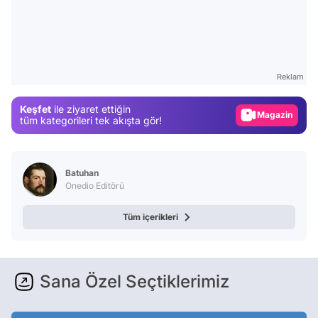
Video
Test
Reklam
Gündem
Keşfet
ile ziyaret ettiğin
Magazin
tüm kategorileri tek akışta gör!
Video
Test
Batuhan
Onedio Editörü
Tüm içerikleri
Sana Özel Seçtiklerimiz