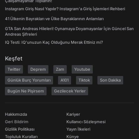
Çalışamayanlar Toplanın!
Instagram Giriş Nasıl Yapılır? Instagram'a Giriş İşlemleri Rehberi
41 Ülkenin Bayrakları ve Ülke Bayraklarının Anlamları
GTA San Andreas Hileleri! Oynamaya Doyamayanlar İçin Güncel San
Andreas Şifreleri
IQ Testi: IQ'unuzun Kaç Olduğunu Merak Ettiniz mi?
Keşfet
Twitter
Deprem
Zam
Youtube
Günlük Burç Yorumları
A101
Tiktok
Son Dakika
Bugün Ne Pişirsem
Gezilecek Yerler
Hakkımızda
Kariyer
Geri Bildirim
Kullanıcı Sözleşmesi
Gizlilik Politikası
Yayın İlkeleri
Topluluk Kuralları
Künye