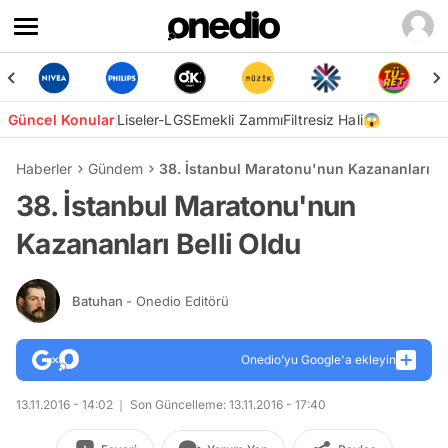
Güncel Konular
Liseler-LGS
Emekli Zammı
Filtresiz Hali😱
Haberler
Gündem
38. İstanbul Maratonu'nun Kazananları Be
38. İstanbul Maratonu'nun
Kazananları Belli Oldu
Batuhan
- Onedio Editörü
Onedio’yu Google'a ekleyin
13.11.2016 - 14:02
Son Güncelleme: 13.11.2016 - 17:40