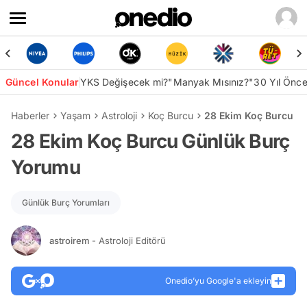
Güncel Konular
YKS Değişecek mi?
"Manyak Mısınız?"
30 Yıl Önc
Haberler
Yaşam
Astroloji
Koç Burcu
28 Ekim Koç Burcu G
28 Ekim Koç Burcu Günlük Burç
Yorumu
Günlük Burç Yorumları
astroirem
- Astroloji Editörü
Onedio’yu Google'a ekleyin