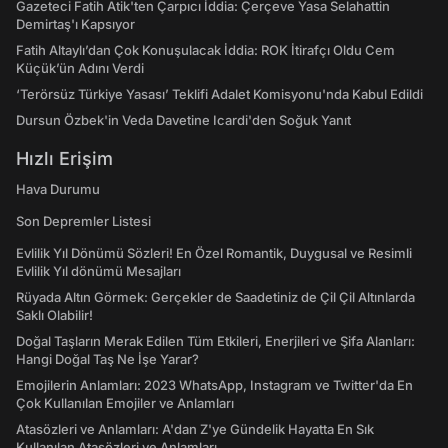
Gazeteci Fatih Atik'ten Çarpıcı İddia: Çerçeve Yasa Selahattin
Demirtaş'ı Kapsıyor
Fatih Altaylı’dan Çok Konuşulacak İddia: ROK İtirafçı Oldu Cem
Küçük’ün Adını Verdi
‘Terörsüz Türkiye Yasası’ Teklifi Adalet Komisyonu'nda Kabul Edildi
Dursun Özbek'in Veda Davetine Icardi'den Soğuk Yanıt
Hızlı Erişim
Hava Durumu
Son Depremler Listesi
Evlilik Yıl Dönümü Sözleri! En Özel Romantik, Duygusal ve Resimli
Evlilik Yıl dönümü Mesajları
Rüyada Altın Görmek: Gerçekler de Saadetiniz de Çil Çil Altınlarda
Saklı Olabilir!
Doğal Taşların Merak Edilen Tüm Etkileri, Enerjileri ve Şifa Alanları:
Hangi Doğal Taş Ne İşe Yarar?
Emojilerin Anlamları: 2023 WhatsApp, Instagram ve Twitter'da En
Çok Kullanılan Emojiler ve Anlamları
Atasözleri ve Anlamları: A'dan Z'ye Gündelik Hayatta En Sık
Kullanılan Atasözleri ve Anlamları