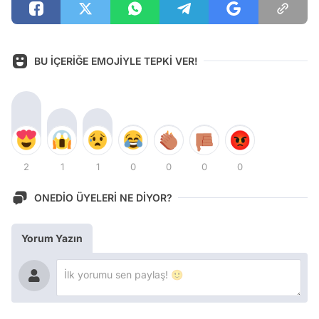
BU İÇERİĞE EMOJİYLE TEPKİ VER!
2
1
1
0
0
0
0
ONEDİO ÜYELERİ NE DİYOR?
Yorum Yazın