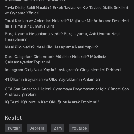
Tavla Diziliş Şekli Nasıldır? Erkek Tavlası ve Kız Tavlası Diziliş Şekilleri
ve Oynama Yönleri
Tarot Kartları ve Anlamları Nelerdir? Majör ve Minör Arkana Desteleri
İle Tılsımlı Bir Dünyaya Giriş
Burç Uyumu Hesaplama Nedir? Burç Uyumu, Aşk Uyumu Nasıl
Hesaplanır?
İdeal Kilo Nedir? İdeal Kilo Hesaplama Nasıl Yapılır?
Ders Çalışırken Dinlenecek Müzikler Nelerdir? Müziksiz
Çalışamayanlar Toplanın!
Instagram Giriş Nasıl Yapılır? Instagram'a Giriş İşlemleri Rehberi
41 Ülkenin Bayrakları ve Ülke Bayraklarının Anlamları
GTA San Andreas Hileleri! Oynamaya Doyamayanlar İçin Güncel San
Andreas Şifreleri
IQ Testi: IQ'unuzun Kaç Olduğunu Merak Ettiniz mi?
Keşfet
Twitter
Deprem
Zam
Youtube