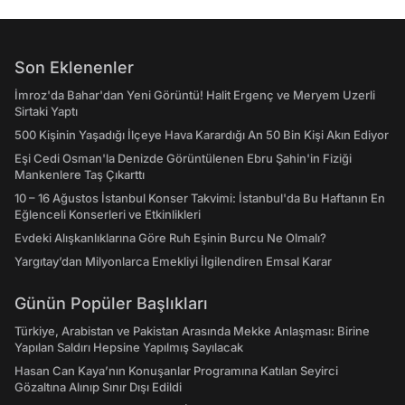
Son Eklenenler
İmroz'da Bahar'dan Yeni Görüntü! Halit Ergenç ve Meryem Uzerli
Sirtaki Yaptı
500 Kişinin Yaşadığı İlçeye Hava Karardığı An 50 Bin Kişi Akın Ediyor
Eşi Cedi Osman'la Denizde Görüntülenen Ebru Şahin'in Fiziği
Mankenlere Taş Çıkarttı
10 – 16 Ağustos İstanbul Konser Takvimi: İstanbul'da Bu Haftanın En
Eğlenceli Konserleri ve Etkinlikleri
Evdeki Alışkanlıklarına Göre Ruh Eşinin Burcu Ne Olmalı?
Yargıtay’dan Milyonlarca Emekliyi İlgilendiren Emsal Karar
Günün Popüler Başlıkları
Türkiye, Arabistan ve Pakistan Arasında Mekke Anlaşması: Birine
Yapılan Saldırı Hepsine Yapılmış Sayılacak
Hasan Can Kaya’nın Konuşanlar Programına Katılan Seyirci
Gözaltına Alınıp Sınır Dışı Edildi