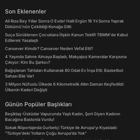
Son Eklenenler
Ali Rıza Bey Yıllar Sonra O Evde! Halil Ergün 16 Yıl Sonra Yaprak
Dökümü'nün Çekildiği Konağa Gitti
Suça Sürüklenen Çocuklara İlişkin Kanun Teklifi TBMM'de Kabul
Edilerek Yasalaştı
Cansever Kimdir? Cansever Neden Vefat Etti?
4 Yaşında Sahne Almaya Başladı, Makyajsız Kameralar Karşısına
Çıkıyor: Kim Bu Şarkıcı?
Bağışlanan Tahtaları Kullanarak 80 Odalı Ev İnşa Etti: Basketbol
Sahası Bile Var!
3 Milyon Nüfuslu Ülkede 6 Kilometrelik Altın Damarı Keşfedildi:
Ülkenin Kaderi Değişti
Günün Popüler Başlıkları
Beşiktaş-Üsküdar Vapurunda Yaşlı Kadın, Şort Giyen Kadının
Bacağına Bastonla Vurdu!
Sokak Röportajında Gurbetçi Türkiye ile Avrupa'yı Kıyasladı:
"Türkiye’deki Yolların Çoğu Avrupa’da Yok"