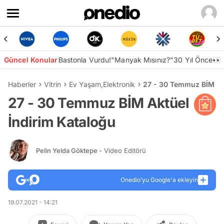
Güncel Konular
Bastonla Vurdu!
"Manyak Mısınız?"
30 Yıl Önce👀
Haberler
Vitrin
Ev Yaşam
,
Elektronik
27 - 30 Temmuz BİM Ak
27 - 30 Temmuz BİM Aktüel
İndirim Kataloğu
Pelin Yelda Göktepe
- Video Editörü
Onedio’yu Google'a ekleyin
19.07.2021 - 14:21