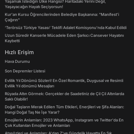
Yaşamak İstediğin Ülke Hangisi? Haritadaki Yerini Değil,
Yaşayacağın Hayatı Seçiyorsun!
Kur'an Kursu Öğrencilerinden Belediye Başkanına: "Manifest’i
Çağırın"
‘Terörsüz Türkiye Yasası’ Teklifi Adalet Komisyonu'nda Kabul Edildi
Uzun Süredir Kanserle Mücadele Eden Şarkıcı Cansever Hayatını
Kaybetti
Hızlı Erişim
Hava Durumu
Son Depremler Listesi
Evlilik Yıl Dönümü Sözleri! En Özel Romantik, Duygusal ve Resimli
Evlilik Yıl dönümü Mesajları
Rüyada Altın Görmek: Gerçekler de Saadetiniz de Çil Çil Altınlarda
Saklı Olabilir!
Doğal Taşların Merak Edilen Tüm Etkileri, Enerjileri ve Şifa Alanları:
Hangi Doğal Taş Ne İşe Yarar?
Emojilerin Anlamları: 2023 WhatsApp, Instagram ve Twitter'da En
Çok Kullanılan Emojiler ve Anlamları
Atasözleri ve Anlamları: A'dan Z'ye Gündelik Hayatta En Sık