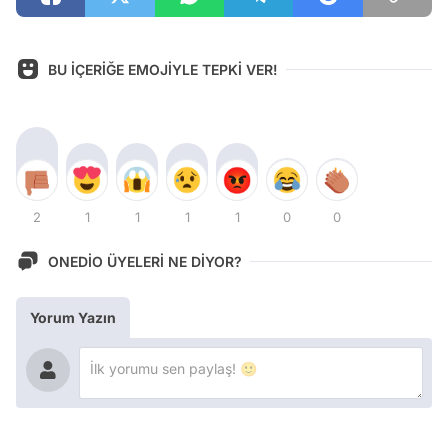
BU İÇERİĞE EMOJİYLE TEPKİ VER!
2
1
1
1
1
0
0
ONEDİO ÜYELERİ NE DİYOR?
Yorum Yazın