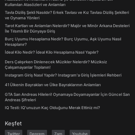
Kullanılan Atasözleri ve Anlamları
Tavla Diziliş Şekli Nasıldır? Erkek Tavlası ve Kız Tavlası Diziliş Şekilleri
ve Oynama Yönleri
Tarot Kartları ve Anlamları Nelerdir? Majör ve Minör Arkana Desteleri
İle Tılsımlı Bir Dünyaya Giriş
Burç Uyumu Hesaplama Nedir? Burç Uyumu, Aşk Uyumu Nasıl
Hesaplanır?
İdeal Kilo Nedir? İdeal Kilo Hesaplama Nasıl Yapılır?
Ders Çalışırken Dinlenecek Müzikler Nelerdir? Müziksiz
Çalışamayanlar Toplanın!
Instagram Giriş Nasıl Yapılır? Instagram'a Giriş İşlemleri Rehberi
41 Ülkenin Bayrakları ve Ülke Bayraklarının Anlamları
GTA San Andreas Hileleri! Oynamaya Doyamayanlar İçin Güncel San
Andreas Şifreleri
IQ Testi: IQ'unuzun Kaç Olduğunu Merak Ettiniz mi?
Keşfet
Twitter
Deprem
Zam
Youtube