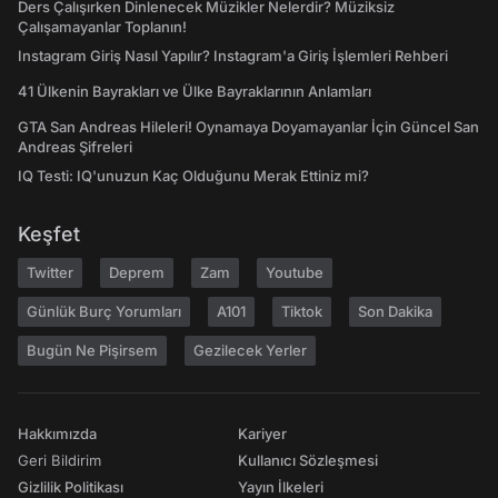
Ders Çalışırken Dinlenecek Müzikler Nelerdir? Müziksiz
Çalışamayanlar Toplanın!
Instagram Giriş Nasıl Yapılır? Instagram'a Giriş İşlemleri Rehberi
41 Ülkenin Bayrakları ve Ülke Bayraklarının Anlamları
GTA San Andreas Hileleri! Oynamaya Doyamayanlar İçin Güncel San
Andreas Şifreleri
IQ Testi: IQ'unuzun Kaç Olduğunu Merak Ettiniz mi?
Keşfet
Twitter
Deprem
Zam
Youtube
Günlük Burç Yorumları
A101
Tiktok
Son Dakika
Bugün Ne Pişirsem
Gezilecek Yerler
Hakkımızda
Kariyer
Geri Bildirim
Kullanıcı Sözleşmesi
Gizlilik Politikası
Yayın İlkeleri