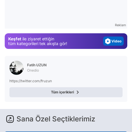
Test
Gündem
Magazin
Reklam
Video
Keşfet
ile ziyaret ettiğin
Test
tüm kategorileri tek akışta gör!
Fatih UZUN
Onedio
https://twitter.com/fruzun
Tüm içerikleri
Sana Özel Seçtiklerimiz