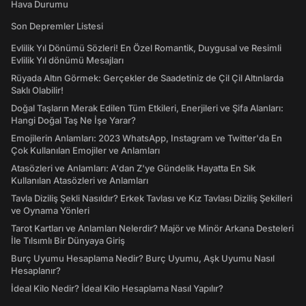
Hava Durumu
Son Depremler Listesi
Evlilik Yıl Dönümü Sözleri! En Özel Romantik, Duygusal ve Resimli
Evlilik Yıl dönümü Mesajları
Rüyada Altın Görmek: Gerçekler de Saadetiniz de Çil Çil Altınlarda
Saklı Olabilir!
Doğal Taşların Merak Edilen Tüm Etkileri, Enerjileri ve Şifa Alanları:
Hangi Doğal Taş Ne İşe Yarar?
Emojilerin Anlamları: 2023 WhatsApp, Instagram ve Twitter'da En
Çok Kullanılan Emojiler ve Anlamları
Atasözleri ve Anlamları: A'dan Z'ye Gündelik Hayatta En Sık
Kullanılan Atasözleri ve Anlamları
Tavla Diziliş Şekli Nasıldır? Erkek Tavlası ve Kız Tavlası Diziliş Şekilleri
ve Oynama Yönleri
Tarot Kartları ve Anlamları Nelerdir? Majör ve Minör Arkana Desteleri
İle Tılsımlı Bir Dünyaya Giriş
Burç Uyumu Hesaplama Nedir? Burç Uyumu, Aşk Uyumu Nasıl
Hesaplanır?
İdeal Kilo Nedir? İdeal Kilo Hesaplama Nasıl Yapılır?