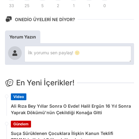
33
25
5
2
1
1
0
ONEDİO ÜYELERİ NE DİYOR?
Yorum Yazın
En Yeni İçerikler!
Video
Ali Rıza Bey Yıllar Sonra O Evde! Halil Ergün 16 Yıl Sonra
Yaprak Dökümü'nün Çekildiği Konağa Gitti
Gündem
Suça Sürüklenen Çocuklara İlişkin Kanun Teklifi