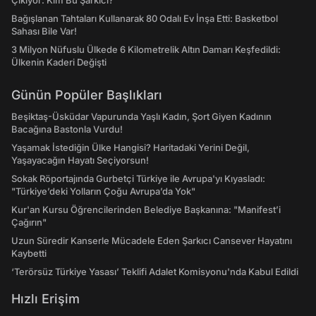
Çıkıyor: Kim Bu Şarkıcı?
Bağışlanan Tahtaları Kullanarak 80 Odalı Ev İnşa Etti: Basketbol
Sahası Bile Var!
3 Milyon Nüfuslu Ülkede 6 Kilometrelik Altın Damarı Keşfedildi:
Ülkenin Kaderi Değişti
Günün Popüler Başlıkları
Beşiktaş-Üsküdar Vapurunda Yaşlı Kadın, Şort Giyen Kadının
Bacağına Bastonla Vurdu!
Yaşamak İstediğin Ülke Hangisi? Haritadaki Yerini Değil,
Yaşayacağın Hayatı Seçiyorsun!
Sokak Röportajında Gurbetçi Türkiye ile Avrupa'yı Kıyasladı:
"Türkiye’deki Yolların Çoğu Avrupa’da Yok"
Kur'an Kursu Öğrencilerinden Belediye Başkanına: "Manifest’i
Çağırın"
Uzun Süredir Kanserle Mücadele Eden Şarkıcı Cansever Hayatını
Kaybetti
‘Terörsüz Türkiye Yasası’ Teklifi Adalet Komisyonu'nda Kabul Edildi
Hızlı Erişim