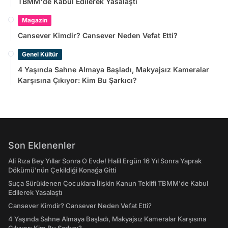
TBMM'de Kabul Edilerek Yasalaştı
Magazin
Cansever Kimdir? Cansever Neden Vefat Etti?
Genel Kültür
4 Yaşında Sahne Almaya Başladı, Makyajsız Kameralar
Karşısına Çıkıyor: Kim Bu Şarkıcı?
Son Eklenenler
Ali Rıza Bey Yıllar Sonra O Evde! Halil Ergün 16 Yıl Sonra Yaprak
Dökümü'nün Çekildiği Konağa Gitti
Suça Sürüklenen Çocuklara İlişkin Kanun Teklifi TBMM'de Kabul
Edilerek Yasalaştı
Cansever Kimdir? Cansever Neden Vefat Etti?
4 Yaşında Sahne Almaya Başladı, Makyajsız Kameralar Karşısına