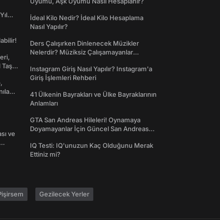
Uyumu, Aşk Uyumu Nasıl Hesaplanır?
Yıl
İdeal Kilo Nedir? İdeal Kilo Hesaplama
Nasıl Yapılır?
abilir!
Ders Çalışırken Dinlenecek Müzikler
Nelerdir? Müziksiz Çalışamayanlar
eri,
Toplanın!
l Taş
Instagram Giriş Nasıl Yapılır? Instagram'a
Giriş İşlemleri Rehberi
,
nılan
41 Ülkenin Bayrakları ve Ülke Bayraklarının
Anlamları
GTA San Andreas Hileleri! Oynamaya
Doyamayanlar İçin Güncel San Andreas
ası ve
Şifreleri
IQ Testi: IQ'unuzun Kaç Olduğunu Merak
Ettiniz mi?
işirsem
Gezilecek Yerler