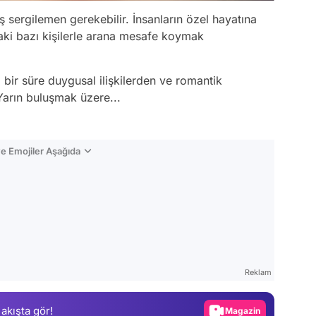
uş sergilemen gerekebilir. İnsanların özel hayatına
daki bazı kişilerle arana mesafe koymak
 bir süre duygusal ilişkilerden ve romantik
 Yarın buluşmak üzere...
e Emojiler Aşağıda
Video
Test
Reklam
Gündem
 akışta gör!
Magazin