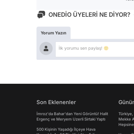
ONEDİO ÜYELERİ NE DİYOR?
Yorum Yazın
Son Eklenenler
Günün
İmroz'da Bahar'dan Yeni Görüntü! Halit
Türkiye,
Ergenç ve Meryem Uzerli Sirtaki Yaptı
Mekke An
Hepsine 
500 Kişinin Yaşadığı İlçeye Hava