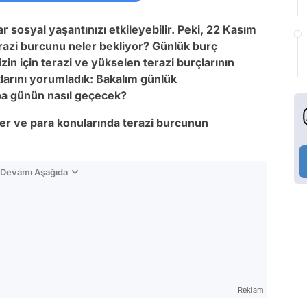
ar sosyal yaşantınızı etkileyebilir. Peki, 22 Kasım
razi burcunu neler bekliyor? Günlük b
urç
in için terazi ve yükselen terazi burçlarının
atlarını yorumladık: Bakalım günlük
ba
günün nasıl geçecek?
iyer ve para konularında terazi burcunun
n Devamı Aşağıda
Reklam