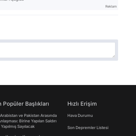
Reklam
 Popüler Başlıkları
Hızlı Erişim
 Arabistan ve Pakistan Arasında
Hava Durumu
laşması: Birine Yapılan Saldırı
Yapılmış Sayılacak
Son Depremler Listesi