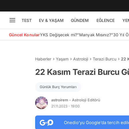
TEST
EV & YAŞAM
GÜNDEM
EĞLENCE
YE
Güncel Konular
YKS Değişecek mi?
"Manyak Mısınız?"
30 Yıl 
Haberler
Yaşam
Astroloji
Terazi Burcu
22 
22 Kasım Terazi Burcu G
Günlük Burç Yorumları
astroirem
- Astroloji Editörü
21.11.2023 - 19:00
Onedio’yu Google’da tercih edil