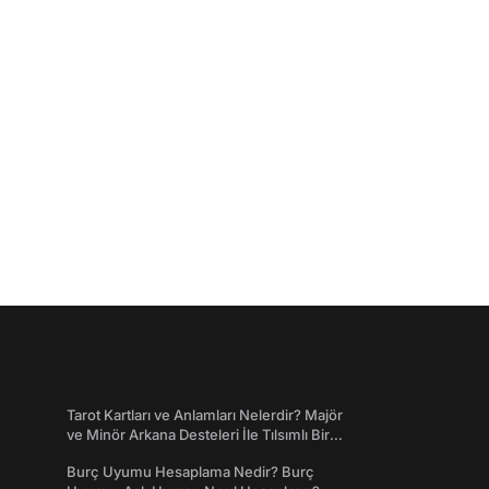
Tarot Kartları ve Anlamları Nelerdir? Majör
ve Minör Arkana Desteleri İle Tılsımlı Bir
Dünyaya Giriş
Burç Uyumu Hesaplama Nedir? Burç