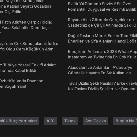
an Kaya’nın Konuşanlar
Evlilik Yıl Dönümü Sözleri! En Özel
na Katılan Seyirci Gözaltına
Romantik, Duygusal ve Resimli Evlilik 
nır Dışı Edildi
dönümü Mesajları
Rüyada Altın Görmek: Gerçekler de
 Fatih Atik'ten Çarpıcı İddia:
Saadetiniz de Çil Çil Altınlarda Saklı Ol
Yasa Selahattin Demirtaş'ı
r
Doğal Taşların Merak Edilen Tüm Etkil
Enerjileri ve Şifa Alanları: Hangi Doğa
taylı’dan Çok Konuşulacak İddia:
Ne İşe Yarar?
afçı Oldu Cem Küçük’ün Adını
Emojilerin Anlamları: 2023 WhatsApp
Instagram ve Twitter'da En Çok Kulla
Emojiler ve Anlamları
z Türkiye Yasası’ Teklifi Adalet
Atasözleri ve Anlamları: A'dan Z'ye
nu'nda Kabul Edildi
Gündelik Hayatta En Sık Kullanılan
Atasözleri ve Anlamları
Özbek'in Veda Davetine
Tavla Diziliş Şekli Nasıldır? Erkek Tavl
en Soğuk Yanıt
Kız Tavlası Diziliş Şekilleri ve Oynama
Yönleri
nlük Burç Yorumları
A101
Tiktok
Son Dakika
Bugün Ne P