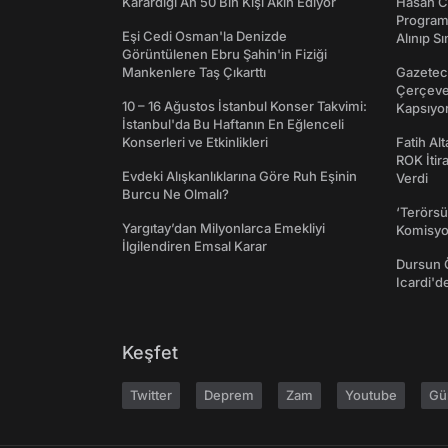
Karardığı An 50 Bin Kişi Akın Ediyor
Hasan C
Programı
Eşi Cedi Osman'la Denizde
Alınıp Sı
Görüntülenen Ebru Şahin'in Fiziği
Mankenlere Taş Çıkarttı
Gazeteci
Çerçeve 
10 – 16 Ağustos İstanbul Konser Takvimi:
Kapsıyo
İstanbul'da Bu Haftanın En Eğlenceli
Konserleri ve Etkinlikleri
Fatih Al
ROK İtir
Evdeki Alışkanlıklarına Göre Ruh Eşinin
Verdi
Burcu Ne Olmalı?
‘Terörsü
Yargıtay’dan Milyonlarca Emekliyi
Komisyo
İlgilendiren Emsal Karar
Dursun 
Icardi'd
Keşfet
Twitter
Deprem
Zam
Youtube
Gü