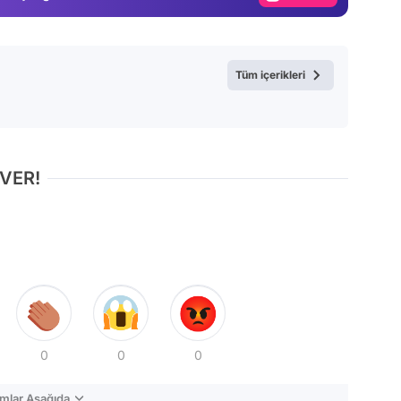
Video
Test
Tüm içerikleri
 VER!
0
0
0
mlar Aşağıda