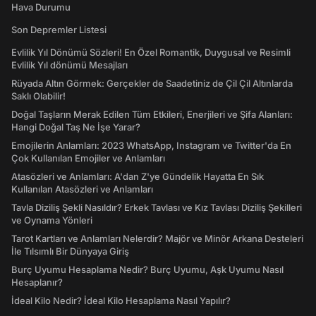
Hava Durumu
Son Depremler Listesi
Evlilik Yıl Dönümü Sözleri! En Özel Romantik, Duygusal ve Resimli
Evlilik Yıl dönümü Mesajları
Rüyada Altın Görmek: Gerçekler de Saadetiniz de Çil Çil Altınlarda
Saklı Olabilir!
Doğal Taşların Merak Edilen Tüm Etkileri, Enerjileri ve Şifa Alanları:
Hangi Doğal Taş Ne İşe Yarar?
Emojilerin Anlamları: 2023 WhatsApp, Instagram ve Twitter'da En
Çok Kullanılan Emojiler ve Anlamları
Atasözleri ve Anlamları: A'dan Z'ye Gündelik Hayatta En Sık
Kullanılan Atasözleri ve Anlamları
Tavla Diziliş Şekli Nasıldır? Erkek Tavlası ve Kız Tavlası Diziliş Şekilleri
ve Oynama Yönleri
Tarot Kartları ve Anlamları Nelerdir? Majör ve Minör Arkana Desteleri
İle Tılsımlı Bir Dünyaya Giriş
Burç Uyumu Hesaplama Nedir? Burç Uyumu, Aşk Uyumu Nasıl
Hesaplanır?
İdeal Kilo Nedir? İdeal Kilo Hesaplama Nasıl Yapılır?