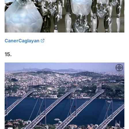
CanerCaglayan
15.