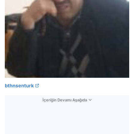
bthnsenturk
İçeriğin Devamı Aşağıda