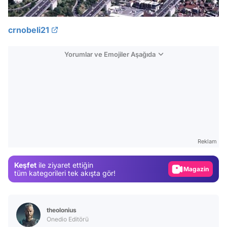
crnobeli21
Yorumlar ve Emojiler Aşağıda
Video
Test
Gündem
Reklam
Magazin
Keşfet
ile ziyaret ettiğin
Video
tüm kategorileri tek akışta gör!
Test
theolonius
Onedio Editörü