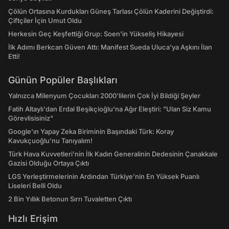
Çölün Ortasına Kurdukları Güneş Tarlası Çölün Kaderini Değiştirdi:
Çiftçiler İçin Umut Oldu
Herkesin Geç Keşfettiği Grup: Soen'in Yükseliş Hikayesi
İlk Adımı Berkcan Güven Attı: Manifest Sueda Uluca'ya Aşkını İlan
Etti!
Günün Popüler Başlıkları
Yalnızca Milenyum Çocukları 2000'lilerin Çok İyi Bildiği Şeyler
Fatih Altaylı'dan Erdal Beşikçioğlu'na Ağır Eleştiri: "Ulan Siz Kamu
Görevlisisiniz"
Google'ın Yapay Zeka Biriminin Başındaki Türk: Koray
Kavukçuoğlu'nu Tanıyalım!
Türk Hava Kuvvetleri'nin İlk Kadın Generalinin Dedesinin Çanakkale
Gazisi Olduğu Ortaya Çıktı
LGS Yerleştirmelerinin Ardından Türkiye'nin En Yüksek Puanlı
Liseleri Belli Oldu
2 Bin Yıllık Betonun Sırrı Tuvaletten Çıktı
Hızlı Erişim