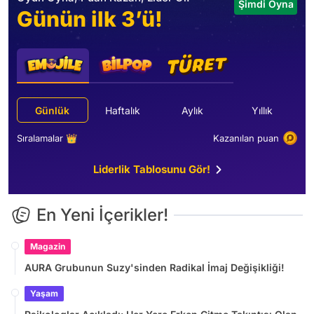
Şimdi Oyna
Günün ilk 3’ü!
Günlük
Haftalık
Aylık
Yıllık
Sıralamalar 👑
Kazanılan puan
Liderlik Tablosunu Gör!
En Yeni İçerikler!
Magazin
AURA Grubunun Suzy'sinden Radikal İmaj Değişikliği!
Yaşam