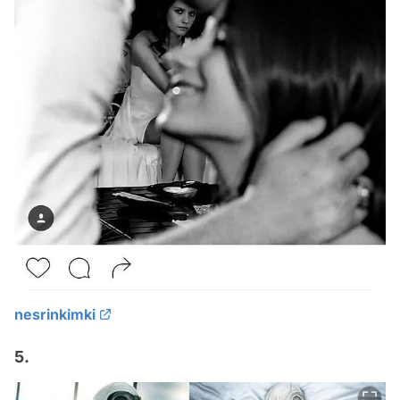
nesrinkimki
5.