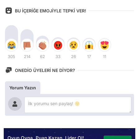
BU İÇERİĞE EMOJİYLE TEPKİ VER!
305
214
62
33
26
17
11
ONEDİO ÜYELERİ NE DİYOR?
Yorum Yazın
Oyun Oyna, Puan Kazan, Lider Ol!