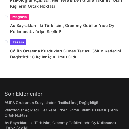
Psikologlar Açıkladı: Her Yere Erken Gitme Takıntısı Olan
Kişilerin Ortak Noktası
Magazin
As Bayrakları: İki Türk İsim, Grammy Ödülleri'nde Oy
Kullanacak Jüriye Seçildi!
Yaşam
Çölün Ortasına Kurdukları Güneş Tarlası Çölün Kaderini
Değiştirdi: Çiftçiler İçin Umut Oldu
Son Eklenenler
AURA Grubunun Suzy'sinden Radikal İmaj Değişikliği!
Psikologlar Açıkladı: Her Yere Erken Gitme Takıntısı Olan Kişilerin
Ortak Noktası
As Bayrakları: İki Türk İsim, Grammy Ödülleri'nde Oy Kullanacak
Jüriye Seçildi!