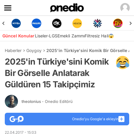
Güncel Konular
Liseler-LGS
Emekli Zammı
Filtresiz Hali😱
Haberler
Goygoy
2025'in Türkiye'sini Komik Bir Görselle A
2025'in Türkiye'sini Komik
Bir Görselle Anlatarak
Güldüren 15 Takipçimiz
theolonius
- Onedio Editörü
Onedio’yu Google'a ekleyin
22.04.2017 - 15:03