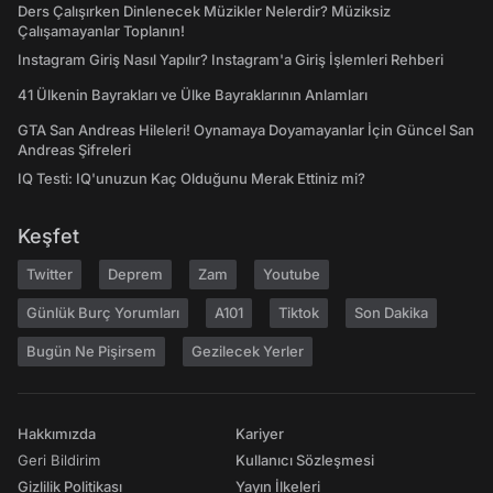
Ders Çalışırken Dinlenecek Müzikler Nelerdir? Müziksiz
Çalışamayanlar Toplanın!
Instagram Giriş Nasıl Yapılır? Instagram'a Giriş İşlemleri Rehberi
41 Ülkenin Bayrakları ve Ülke Bayraklarının Anlamları
GTA San Andreas Hileleri! Oynamaya Doyamayanlar İçin Güncel San
Andreas Şifreleri
IQ Testi: IQ'unuzun Kaç Olduğunu Merak Ettiniz mi?
Keşfet
Twitter
Deprem
Zam
Youtube
Günlük Burç Yorumları
A101
Tiktok
Son Dakika
Bugün Ne Pişirsem
Gezilecek Yerler
Hakkımızda
Kariyer
Geri Bildirim
Kullanıcı Sözleşmesi
Gizlilik Politikası
Yayın İlkeleri