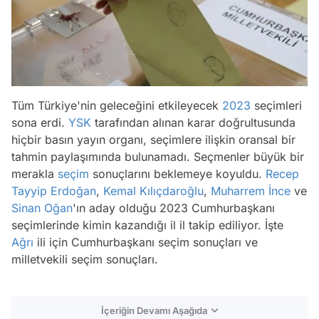
Tüm Türkiye'nin geleceğini etkileyecek
2023
seçimleri
sona erdi.
YSK
tarafından alınan karar doğrultusunda
hiçbir basın yayın organı, seçimlere ilişkin oransal bir
tahmin paylaşımında bulunamadı. Seçmenler büyük bir
merakla
seçim
sonuçlarını beklemeye koyuldu.
Recep
Tayyip Erdoğan
,
Kemal Kılıçdaroğlu
,
Muharrem İnce
ve
Sinan Oğan
'ın aday olduğu 2023 Cumhurbaşkanı
seçimlerinde kimin kazandığı il il takip ediliyor. İşte
Ağrı
ili için Cumhurbaşkanı seçim sonuçları ve
milletvekili seçim sonuçları.
İçeriğin Devamı Aşağıda