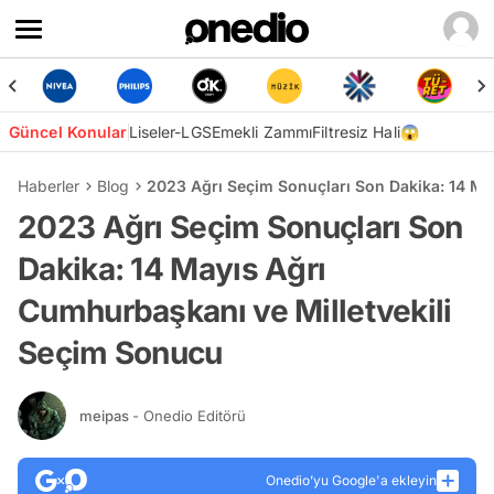
Güncel Konular
Liseler-LGS
Emekli Zammı
Filtresiz Hali😱
Haberler
Blog
2023 Ağrı Seçim Sonuçları Son Dakika: 14 Ma
2023 Ağrı Seçim Sonuçları Son
Dakika: 14 Mayıs Ağrı
Cumhurbaşkanı ve Milletvekili
Seçim Sonucu
meipas
- Onedio Editörü
Onedio’yu Google'a ekleyin