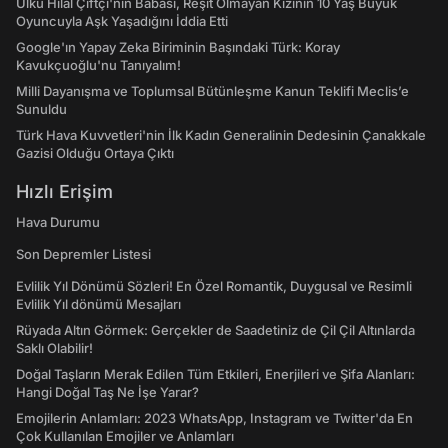
Ülkü Hilal Çiftçi'nin Babası, Reşit Olmayan Kızının 10 Yaş Büyük
Oyuncuyla Aşk Yaşadığını İddia Etti
Google'ın Yapay Zeka Biriminin Başındaki Türk: Koray
Kavukçuoğlu'nu Tanıyalım!
Milli Dayanışma ve Toplumsal Bütünleşme Kanun Teklifi Meclis’e
Sunuldu
Türk Hava Kuvvetleri'nin İlk Kadın Generalinin Dedesinin Çanakkale
Gazisi Olduğu Ortaya Çıktı
Hızlı Erişim
Hava Durumu
Son Depremler Listesi
Evlilik Yıl Dönümü Sözleri! En Özel Romantik, Duygusal ve Resimli
Evlilik Yıl dönümü Mesajları
Rüyada Altın Görmek: Gerçekler de Saadetiniz de Çil Çil Altınlarda
Saklı Olabilir!
Doğal Taşların Merak Edilen Tüm Etkileri, Enerjileri ve Şifa Alanları:
Hangi Doğal Taş Ne İşe Yarar?
Emojilerin Anlamları: 2023 WhatsApp, Instagram ve Twitter'da En
Çok Kullanılan Emojiler ve Anlamları