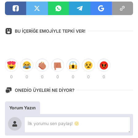
BU İÇERİĞE EMOJİYLE TEPKİ VER!
0
0
0
0
0
0
0
ONEDİO ÜYELERİ NE DİYOR?
Yorum Yazın