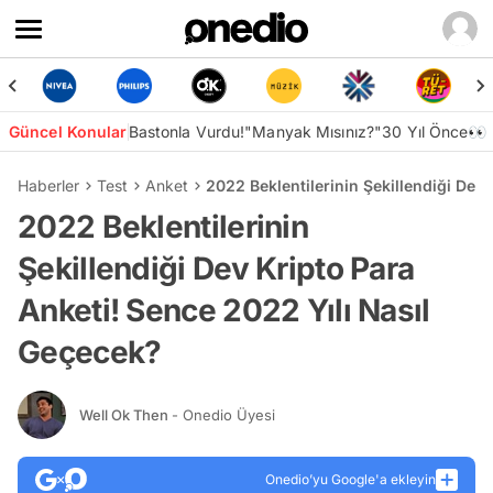
Güncel Konular
Bastonla Vurdu!
"Manyak Mısınız?"
30 Yıl Önce👀
Haberler
Test
Anket
2022 Beklentilerinin Şekillendiği Dev
2022 Beklentilerinin
Şekillendiği Dev Kripto Para
Anketi! Sence 2022 Yılı Nasıl
Geçecek?
Well Ok Then
- Onedio Üyesi
Onedio’yu Google'a ekleyin