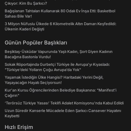
Çıkıyor: Kim Bu Şarkıcı?
Bağışlanan Tahtaları Kullanarak 80 Odalı Ev İnşa Etti: Basketbol
Sahası Bile Var!
3 Milyon Nüfuslu Ülkede 6 Kilometrelik Altın Damarı Keşfedildi:
Ülkenin Kaderi Değişti
Günün Popüler Başlıkları
Beşiktaş-Üsküdar Vapurunda Yaşlı Kadın, Şort Giyen Kadının
Bacağına Bastonla Vurdu!
Sokak Röportajında Gurbetçi Türkiye ile Avrupa'yı Kıyasladı:
"Türkiye’deki Yolların Çoğu Avrupa’da Yok"
Yaşamak İstediğin Ülke Hangisi? Haritadaki Yerini Değil,
Yaşayacağın Hayatı Seçiyorsun!
Kur'an Kursu Öğrencilerinden Belediye Başkanına: "Manifest’i
Çağırın"
‘Terörsüz Türkiye Yasası’ Teklifi Adalet Komisyonu'nda Kabul Edildi
Uzun Süredir Kanserle Mücadele Eden Şarkıcı Cansever Hayatını
Kaybetti
Hızlı Erişim