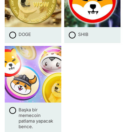
DOGE
SHIB
Başka bir
memecoin
patlama yapacak
bence.