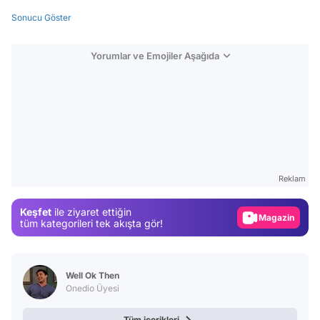
Sonucu Göster
Yorumlar ve Emojiler Aşağıda
Video
Test
Gündem
Reklam
Magazin
Keşfet
ile ziyaret ettiğin
Video
tüm kategorileri tek akışta gör!
Test
Well Ok Then
Onedio Üyesi
Tüm içerikleri