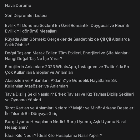
Hava Durumu
Son Depremler Listesi
Evlilik Yıl Dönümü Sözleri! En Özel Romantik, Duygusal ve Resimli
Evlilik Yıl dönümü Mesajları
Rüyada Altın Görmek: Gerçekler de Saadetiniz de Çil Çil Altınlarda
Saklı Olabilir!
Doğal Taşların Merak Edilen Tüm Etkileri, Enerjileri ve Şifa Alanları:
Hangi Doğal Taş Ne İşe Yarar?
Emojilerin Anlamları: 2023 WhatsApp, Instagram ve Twitter'da En
Çok Kullanılan Emojiler ve Anlamları
Atasözleri ve Anlamları: A'dan Z'ye Gündelik Hayatta En Sık
Kullanılan Atasözleri ve Anlamları
Tavla Diziliş Şekli Nasıldır? Erkek Tavlası ve Kız Tavlası Diziliş Şekilleri
ve Oynama Yönleri
Tarot Kartları ve Anlamları Nelerdir? Majör ve Minör Arkana Desteleri
İle Tılsımlı Bir Dünyaya Giriş
Burç Uyumu Hesaplama Nedir? Burç Uyumu, Aşk Uyumu Nasıl
Hesaplanır?
İdeal Kilo Nedir? İdeal Kilo Hesaplama Nasıl Yapılır?