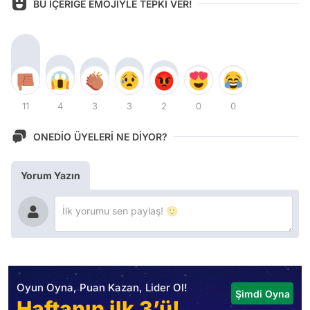
BU İÇERİĞE EMOJİYLE TEPKİ VER!
11
4
3
3
2
0
0
ONEDİO ÜYELERİ NE DİYOR?
Yorum Yazın
Oyun Oyna, Puan Kazan, Lider Ol!
Şimdi Oyna
Haftanın ilk 3’ü!