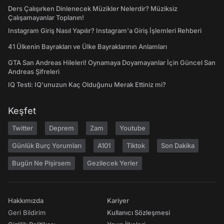
Ders Çalışırken Dinlenecek Müzikler Nelerdir? Müziksiz
Çalışamayanlar Toplanın!
Instagram Giriş Nasıl Yapılır? Instagram'a Giriş İşlemleri Rehberi
41 Ülkenin Bayrakları ve Ülke Bayraklarının Anlamları
GTA San Andreas Hileleri! Oynamaya Doyamayanlar İçin Güncel San
Andreas Şifreleri
IQ Testi: IQ'unuzun Kaç Olduğunu Merak Ettiniz mi?
Keşfet
Twitter
Deprem
Zam
Youtube
Günlük Burç Yorumları
A101
Tiktok
Son Dakika
Bugün Ne Pişirsem
Gezilecek Yerler
Hakkımızda
Kariyer
Geri Bildirim
Kullanıcı Sözleşmesi