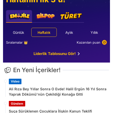
Günlük
Haftalık
Aylık
Yıllık
Sıralamalar 👑
Kazanılan puan
Liderlik Tablosunu Gör!
En Yeni İçerikler!
Video
Ali Rıza Bey Yıllar Sonra O Evde! Halil Ergün 16 Yıl Sonra
Yaprak Dökümü'nün Çekildiği Konağa Gitti
Gündem
Suça Sürüklenen Çocuklara İlişkin Kanun Teklifi