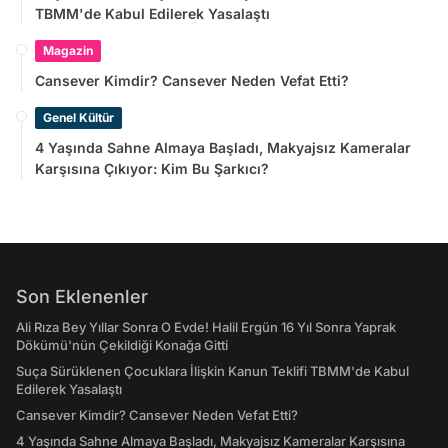
TBMM'de Kabul Edilerek Yasalaştı
Magazin
Cansever Kimdir? Cansever Neden Vefat Etti?
Genel Kültür
4 Yaşında Sahne Almaya Başladı, Makyajsız Kameralar
Karşısına Çıkıyor: Kim Bu Şarkıcı?
Son Eklenenler
Ali Rıza Bey Yıllar Sonra O Evde! Halil Ergün 16 Yıl Sonra Yaprak
Dökümü'nün Çekildiği Konağa Gitti
Suça Sürüklenen Çocuklara İlişkin Kanun Teklifi TBMM'de Kabul
Edilerek Yasalaştı
Cansever Kimdir? Cansever Neden Vefat Etti?
4 Yaşında Sahne Almaya Başladı, Makyajsız Kameralar Karşısına