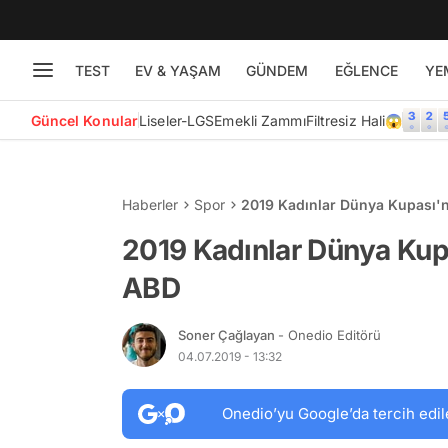
TEST
EV & YAŞAM
GÜNDEM
EĞLENCE
YE
Güncel Konular
Liseler-LGS
Emekli Zammı
Filtresiz Hali😱
Haberler
Spor
2019 Kadınlar Dünya Kupası'n
2019 Kadınlar Dünya Kupa
ABD
Soner Çağlayan
- Onedio Editörü
04.07.2019 - 13:32
Onedio’yu Google’da tercih edil