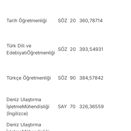
Tarih Öğretmenliği
SÖZ
20
360,78714
Türk Dili ve
SÖZ
20
393,54931
EdebiyatıÖğretmenliği
Türkçe Öğretmenliği
SÖZ
90
384,57842
Deniz Ulaştırma
İşletmeMühendisliği
SAY
70
326,36559
(İngilizce)
Deniz Ulaştırma