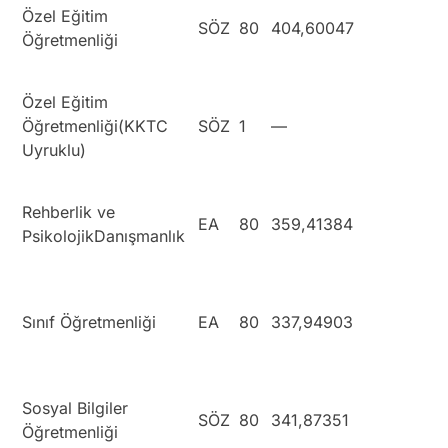
Özel Eğitim
SÖZ
80
404,60047
Öğretmenliği
Özel Eğitim
Öğretmenliği(KKTC
SÖZ
1
—
Uyruklu)
Rehberlik ve
EA
80
359,41384
PsikolojikDanışmanlık
Sınıf Öğretmenliği
EA
80
337,94903
Sosyal Bilgiler
SÖZ
80
341,87351
Öğretmenliği