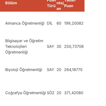
Puan
Taban
Bölüm
ntej
Türü
Puan
an
Almanca Öğretmenliği
DİL
60
199,20082
Bilgisayar ve Öğretim
Teknolojileri
SAY
30
250,73706
Öğretmenliği
Biyoloji Öğretmenliği
SAY
20
264,18775
Coğrafya Öğretmenliği
SÖZ
20
371,42080