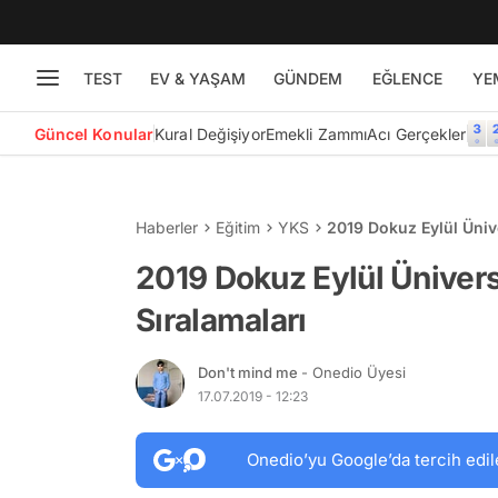
TEST
EV & YAŞAM
GÜNDEM
EĞLENCE
YE
Güncel Konular
Kural Değişiyor
Emekli Zammı
Acı Gerçekler
Haberler
Eğitim
YKS
2019 Dokuz Eylül Ünive
2019 Dokuz Eylül Ünivers
Sıralamaları
Don't mind me
- Onedio Üyesi
17.07.2019 - 12:23
Onedio’yu Google’da tercih edil