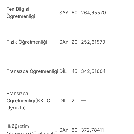
Fen Bilgisi
SAY
60
264,65570
Öğretmenliği
Fizik Öğretmenliği
SAY
20
252,61579
Fransızca Öğretmenliği
DİL
45
342,51604
Fransızca
Öğretmenliği(KKTC
DİL
2
—
Uyruklu)
İlköğretim
SAY
80
372,78411
MatematikÖğretmenliği