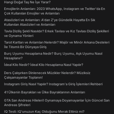
Hangi Doğal Taş Ne İşe Yarar?
Emojilerin Anlamları: 2023 WhatsApp, Instagram ve Twitter'da En
Çok Kullanılan Emojiler ve Anlamları
Atasözleri ve Anlamları: A'dan Z'ye Gündelik Hayatta En Sık
Kullanılan Atasözleri ve Anlamları
Tavla Diziliş Şekli Nasıldır? Erkek Tavlası ve Kız Tavlası Diziliş Şekilleri
ve Oynama Yönleri
Tarot Kartları ve Anlamları Nelerdir? Majör ve Minör Arkana Desteleri
İle Tılsımlı Bir Dünyaya Giriş
Burç Uyumu Hesaplama Nedir? Burç Uyumu, Aşk Uyumu Nasıl
Hesaplanır?
İdeal Kilo Nedir? İdeal Kilo Hesaplama Nasıl Yapılır?
Ders Çalışırken Dinlenecek Müzikler Nelerdir? Müziksiz
Çalışamayanlar Toplanın!
Instagram Giriş Nasıl Yapılır? Instagram'a Giriş İşlemleri Rehberi
41 Ülkenin Bayrakları ve Ülke Bayraklarının Anlamları
GTA San Andreas Hileleri! Oynamaya Doyamayanlar İçin Güncel San
Andreas Şifreleri
IQ Testi: IQ'unuzun Kaç Olduğunu Merak Ettiniz mi?