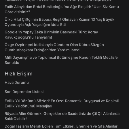
Fatih Altaylı'dan Erdal Beşikçioğlu'na Ağır Eleştiri: "Ulan Siz Kamu
Görevlisisiniz"
Ülkü Hilal Çiftçi'nin Babası, Reşit Olmayan Kızının 10 Yaş Büyük
Oyuncuyla Aşk Yaşadığını İddia Etti
Google'ın Yapay Zeka Biriminin Başındaki Türk: Koray
Kavukçuoğlu'nu Tanıyalım!
Özge Özpirinçci İddialarıyla Gündem Olan Kübra Süzgün
Cumhurbaşkanı Erdoğan'dan Yardım İstedi
Milli Dayanışma ve Toplumsal Bütünleşme Kanun Teklifi Meclis’e
Sunuldu
Hızlı Erişim
Hava Durumu
Son Depremler Listesi
Evlilik Yıl Dönümü Sözleri! En Özel Romantik, Duygusal ve Resimli
Evlilik Yıl dönümü Mesajları
Rüyada Altın Görmek: Gerçekler de Saadetiniz de Çil Çil Altınlarda
Saklı Olabilir!
Doğal Taşların Merak Edilen Tüm Etkileri, Enerjileri ve Şifa Alanları: