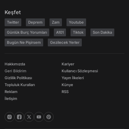
Keşfet
Twitter
Deprem
Zam
Youtube
Günlük Burç Yorumları
A101
Tiktok
Son Dakika
Bugün Ne Pişirsem
Gezilecek Yerler
Hakkımızda
Kariyer
Geri Bildirim
Kullanıcı Sözleşmesi
Gizlilik Politikası
Yayın İlkeleri
Topluluk Kuralları
Künye
Reklam
RSS
İletişim