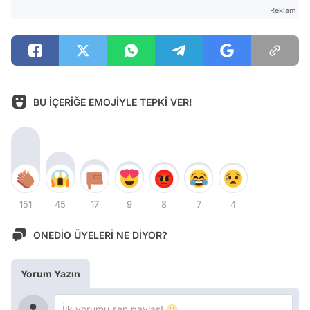
Reklam
BU İÇERİĞE EMOJİYLE TEPKİ VER!
151
45
17
9
8
7
4
ONEDİO ÜYELERİ NE DİYOR?
Yorum Yazın