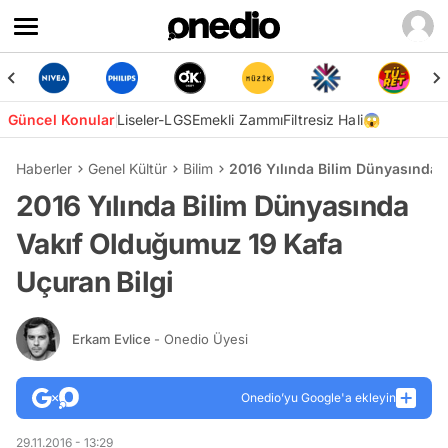
Güncel Konular
Liseler-LGS
Emekli Zammı
Filtresiz Hali😱
Haberler
Genel Kültür
Bilim
2016 Yılında Bilim Dünyasında 
2016 Yılında Bilim Dünyasında
Vakıf Olduğumuz 19 Kafa
Uçuran Bilgi
Erkam Evlice
- Onedio Üyesi
Onedio’yu Google'a ekleyin
29.11.2016 - 13:29