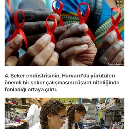
4. Şeker endüstrisinin, Harvard’da yürütülen
önemli bir şeker çalışmasını rüşvet niteliğinde
fonladığı ortaya çıktı.