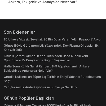
Ankara, Eskişehir ve Antalya’da Neler Var?
Son Eklenenler
85 Ülkeye Vizesiz Seyahat: 90 Bin Dolar Veren 'Altın Pasaport' Alıyor
Güneş Böyle Görülmemişti: Yüzeyindeki Dev Plazma Girdapları İlk
Kez Görüldü
Kızılcık Şerbeti Çimen'in Yeni Dizisinden Daha 17'deki Yeni
Oyunculara TV Dünyasında Bugün Yaşananlar
Hafta Sonu Kültür Sanat Rehberi: 8-9 Ağustos İzmir, Ankara,
Eskişehir ve Antalya’da Neler Var?
Onedio Kullanıcıları Süper Lig Tarihinin En İyi Yabancı Futbolcusunu
Seçti
Yer Çekimi Bir Anda Kaybolursa Dünya'ya Ne Olur?
Günün Popüler Başlıkları
Yalnızca Milenyum Çocukları 2000'lilerin Çok İyi Bildiği Şeyler