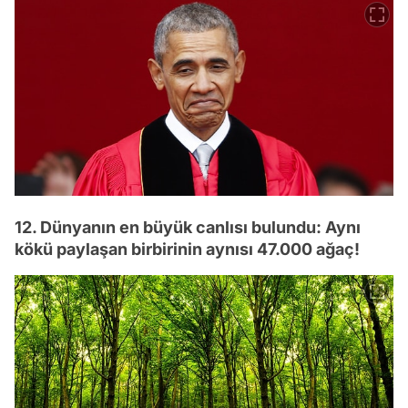
12. Dünyanın en büyük canlısı bulundu: Aynı
kökü paylaşan birbirinin aynısı 47.000 ağaç!