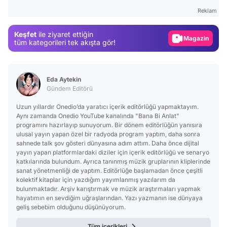
Gündem
Reklam
Magazin
Keşfet
ile ziyaret ettiğin
Video
tüm kategorileri tek akışta gör!
Test
Eda Aytekin
Gündem Editörü
Uzun yıllardır Onedio’da yaratıcı içerik editörlüğü yapmaktayım.
Aynı zamanda Onedio YouTube kanalında "Bana Bi Anlat"
programını hazırlayıp sunuyorum. Bir dönem editörlüğün yanısıra
ulusal yayın yapan özel bir radyoda program yaptım, daha sonra
sahnede talk şov gösteri dünyasına adım attım. Daha önce dijital
yayın yapan platformlardaki diziler için içerik editörlüğü ve senaryo
katkılarında bulundum. Ayrıca tanınmış müzik gruplarının kliplerinde
sanat yönetmenliği de yaptım. Editörlüğe başlamadan önce çeşitli
kolektif kitaplar için yazdığım yayımlanmış yazılarım da
bulunmaktadır. Arşiv karıştırmak ve müzik araştırmaları yapmak
hayatımın en sevdiğim uğraşlarından. Yazı yazmanın ise dünyaya
geliş sebebim olduğunu düşünüyorum.
Tüm içerikleri