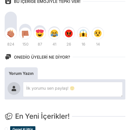
BU İÇERİĞE EMOJİYLE TEPKİ VER!
824
150
87
41
26
16
14
ONEDİO ÜYELERİ NE DİYOR?
Yorum Yazın
En Yeni İçerikler!
Genel Kültür