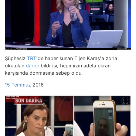
Şüphesiz
TRT
'de haber sunan Tijen Karaş'a zorla
okutulan
darbe
bildirisi, hepimizin adeta ekran
karşısında donmasına sebep oldu.
15 Temmuz
2016