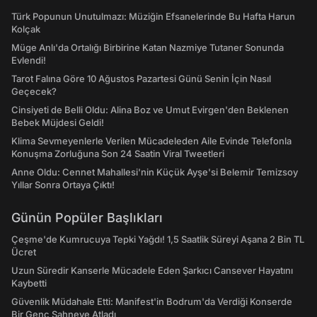
Türk Popunun Unutulmazı: Müziğin Efsanelerinde Bu Hafta Harun
Kolçak
Müge Anlı'da Ortalığı Birbirine Katan Nazmiye Tutaner Sonunda
Evlendi!
Tarot Falına Göre 10 Ağustos Pazartesi Günü Senin İçin Nasıl
Geçecek?
Cinsiyeti de Belli Oldu: Alina Boz ve Umut Evirgen'den Beklenen
Bebek Müjdesi Geldi!
Klima Sevmeyenlerle Verilen Mücadeleden Aile Evinde Telefonla
Konuşma Zorluğuna Son 24 Saatin Viral Tweetleri
Anne Oldu: Cennet Mahallesi'nin Küçük Ayşe'si Belemir Temizsoy
Yıllar Sonra Ortaya Çıktı!
Günün Popüler Başlıkları
Çeşme'de Kumrucuya Tepki Yağdı! 1,5 Saatlik Süreyi Aşana 2 Bin TL
Ücret
Uzun Süredir Kanserle Mücadele Eden Şarkıcı Cansever Hayatını
Kaybetti
Güvenlik Müdahale Etti: Manifest'in Bodrum'da Verdiği Konserde
Bir Genç Sahneye Atladı