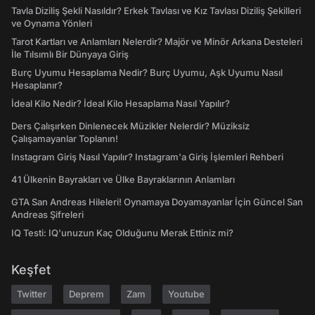
Tavla Diziliş Şekli Nasıldır? Erkek Tavlası ve Kız Tavlası Diziliş Şekilleri
ve Oynama Yönleri
Tarot Kartları ve Anlamları Nelerdir? Majör ve Minör Arkana Desteleri
İle Tılsımlı Bir Dünyaya Giriş
Burç Uyumu Hesaplama Nedir? Burç Uyumu, Aşk Uyumu Nasıl
Hesaplanır?
İdeal Kilo Nedir? İdeal Kilo Hesaplama Nasıl Yapılır?
Ders Çalışırken Dinlenecek Müzikler Nelerdir? Müziksiz
Çalışamayanlar Toplanın!
Instagram Giriş Nasıl Yapılır? Instagram'a Giriş İşlemleri Rehberi
41 Ülkenin Bayrakları ve Ülke Bayraklarının Anlamları
GTA San Andreas Hileleri! Oynamaya Doyamayanlar İçin Güncel San
Andreas Şifreleri
IQ Testi: IQ'unuzun Kaç Olduğunu Merak Ettiniz mi?
Keşfet
Twitter
Deprem
Zam
Youtube