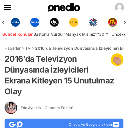
Güncel Konular
Bastonla Vurdu!
"Manyak Mısınız?"
30 Yıl Önce👀
Haberler
TV
2016'da Televizyon Dünyasında İzleyicileri Ek
2016'da Televizyon
Dünyasında İzleyicileri
Ekrana Kitleyen 15 Unutulmaz
Olay
Eda Aytekin
- Gündem Editörü
Onedio’yu Google'a ekleyin