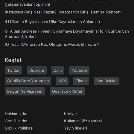
Çalışamayanlar Toplanın!
Instagram Giriş Nasıl Yapılır? Instagram'a Giriş İşlemleri Rehberi
41 Ülkenin Bayrakları ve Ülke Bayraklarının Anlamları
GTA San Andreas Hileleri! Oynamaya Doyamayanlar İçin Güncel San
Andreas Şifreleri
IQ Testi: IQ'unuzun Kaç Olduğunu Merak Ettiniz mi?
Keşfet
Twitter
Deprem
Zam
Youtube
Günlük Burç Yorumları
A101
Tiktok
Son Dakika
Bugün Ne Pişirsem
Gezilecek Yerler
Hakkımızda
Kariyer
Geri Bildirim
Kullanıcı Sözleşmesi
Gizlilik Politikası
Yayın İlkeleri