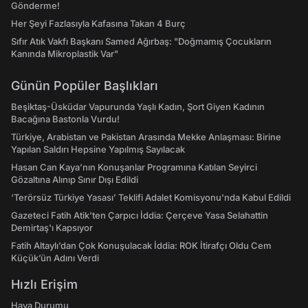
Gönderme!
Her Şeyi Fazlasıyla Kafasına Takan 4 Burç
Sıfır Atık Vakfı Başkanı Samed Ağırbaş: "Doğmamış Çocukların
Kanında Mikroplastik Var"
Günün Popüler Başlıkları
Beşiktaş-Üsküdar Vapurunda Yaşlı Kadın, Şort Giyen Kadının
Bacağına Bastonla Vurdu!
Türkiye, Arabistan ve Pakistan Arasında Mekke Anlaşması: Birine
Yapılan Saldırı Hepsine Yapılmış Sayılacak
Hasan Can Kaya’nın Konuşanlar Programına Katılan Seyirci
Gözaltına Alınıp Sınır Dışı Edildi
‘Terörsüz Türkiye Yasası’ Teklifi Adalet Komisyonu'nda Kabul Edildi
Gazeteci Fatih Atik'ten Çarpıcı İddia: Çerçeve Yasa Selahattin
Demirtaş'ı Kapsıyor
Fatih Altaylı’dan Çok Konuşulacak İddia: ROK İtirafçı Oldu Cem
Küçük’ün Adını Verdi
Hızlı Erişim
Hava Durumu