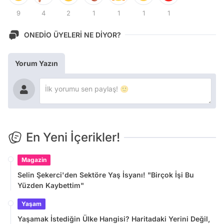
9
4
2
1
1
1
1
ONEDİO ÜYELERİ NE DİYOR?
Yorum Yazın
En Yeni İçerikler!
Magazin
Selin Şekerci'den Sektöre Yaş İsyanı! "Birçok İşi Bu
Yüzden Kaybettim"
Yaşam
Yaşamak İstediğin Ülke Hangisi? Haritadaki Yerini Değil,