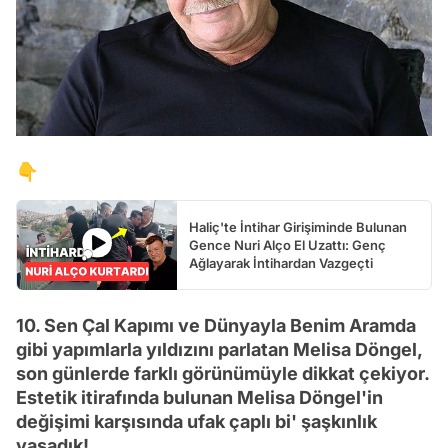
👇
Haliç'te İntihar Girişiminde Bulunan
Gence Nuri Alço El Uzattı: Genç
Ağlayarak İntihardan Vazgeçti
10. Sen Çal Kapımı ve Dünyayla Benim Aramda
gibi yapımlarla yıldızını parlatan Melisa Döngel,
son günlerde farklı görünümüyle dikkat çekiyor.
Estetik itirafında bulunan Melisa Döngel'in
değişimi karşısında ufak çaplı bi' şaşkınlık
yaşadık!