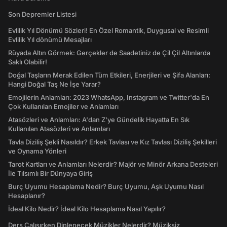
Son Depremler Listesi
Evlilik Yıl Dönümü Sözleri! En Özel Romantik, Duygusal ve Resimli
Evlilik Yıl dönümü Mesajları
Rüyada Altın Görmek: Gerçekler de Saadetiniz de Çil Çil Altınlarda
Saklı Olabilir!
Doğal Taşların Merak Edilen Tüm Etkileri, Enerjileri ve Şifa Alanları:
Hangi Doğal Taş Ne İşe Yarar?
Emojilerin Anlamları: 2023 WhatsApp, Instagram ve Twitter'da En
Çok Kullanılan Emojiler ve Anlamları
Atasözleri ve Anlamları: A'dan Z'ye Gündelik Hayatta En Sık
Kullanılan Atasözleri ve Anlamları
Tavla Diziliş Şekli Nasıldır? Erkek Tavlası ve Kız Tavlası Diziliş Şekilleri
ve Oynama Yönleri
Tarot Kartları ve Anlamları Nelerdir? Majör ve Minör Arkana Desteleri
İle Tılsımlı Bir Dünyaya Giriş
Burç Uyumu Hesaplama Nedir? Burç Uyumu, Aşk Uyumu Nasıl
Hesaplanır?
İdeal Kilo Nedir? İdeal Kilo Hesaplama Nasıl Yapılır?
Ders Çalışırken Dinlenecek Müzikler Nelerdir? Müziksiz