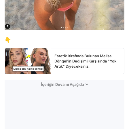
👇
Estetik İtirafında Bulunan Melisa
Döngel'in Değişimi Karşısında "Yok
Artık" Diyeceksiniz!
İçeriğin Devamı Aşağıda