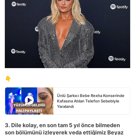
👇
Ünlü Şarkıcı Bebe Rexha Konserinde
Kafasına Atılan Telefon Sebebiyle
Yaralandı
3. Dile kolay, en son tam 5 yıl önce bilmeden
son bölümünü izleyerek veda ettiğimiz Beyaz