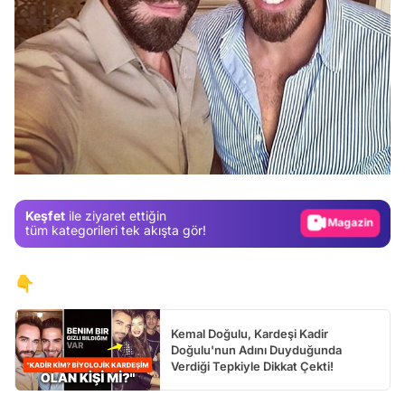
Video
Test
Gündem
Magazin
Keşfet
ile ziyaret ettiğin
Video
tüm kategorileri tek akışta gör!
Test
👇
Kemal Doğulu, Kardeşi Kadir
Doğulu'nun Adını Duyduğunda
Verdiği Tepkiyle Dikkat Çekti!