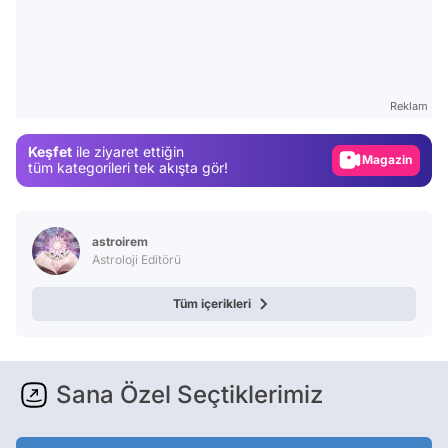
Video
Test
Reklam
Gündem
Keşfet
ile ziyaret ettiğin
Magazin
tüm kategorileri tek akışta gör!
Video
Test
astroirem
Astroloji Editörü
Tüm içerikleri
Sana Özel Seçtiklerimiz