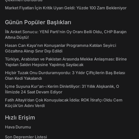
Market Fiyatları İçin Kritik Uyarı Geldi: Yüzde 100 Zam Bekleniyor
Günün Popüler Başlıkları
İlk Anket Sonucu: YENİ Parti'nin Oy Oranı Belli Oldu, CHP Barajın
Altına Düştü!
Hasan Can Kaya’nın Konuşanlar Programına Katılan Seyirci
Gözaltına Alınıp Sınır Dışı Edildi
Türkiye, Arabistan ve Pakistan Arasında Mekke Anlaşması: Birine
Yapılan Saldırı Hepsine Yapılmış Sayılacak
Hiçbir Tuzak Onu Durduramıyordu: 3 Yıldır Çiftçilerin Baş Belası
Olan Kedi Yakalandı
İçme Suyuna Kur'an-ı Kerim Dinletiliyor: 31 Yıllık Alışkanlık, O
İlimizde 24 Saat Devam Ediyor
Fatih Altaylı’dan Çok Konuşulacak İddia: ROK İtirafçı Oldu Cem
Küçük’ün Adını Verdi
Hızlı Erişim
Hava Durumu
Son Depremler Listesi