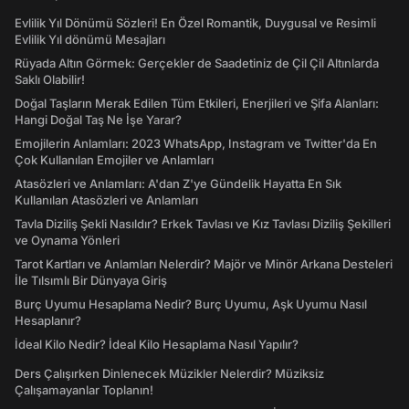
Evlilik Yıl Dönümü Sözleri! En Özel Romantik, Duygusal ve Resimli
Evlilik Yıl dönümü Mesajları
Rüyada Altın Görmek: Gerçekler de Saadetiniz de Çil Çil Altınlarda
Saklı Olabilir!
Doğal Taşların Merak Edilen Tüm Etkileri, Enerjileri ve Şifa Alanları:
Hangi Doğal Taş Ne İşe Yarar?
Emojilerin Anlamları: 2023 WhatsApp, Instagram ve Twitter'da En
Çok Kullanılan Emojiler ve Anlamları
Atasözleri ve Anlamları: A'dan Z'ye Gündelik Hayatta En Sık
Kullanılan Atasözleri ve Anlamları
Tavla Diziliş Şekli Nasıldır? Erkek Tavlası ve Kız Tavlası Diziliş Şekilleri
ve Oynama Yönleri
Tarot Kartları ve Anlamları Nelerdir? Majör ve Minör Arkana Desteleri
İle Tılsımlı Bir Dünyaya Giriş
Burç Uyumu Hesaplama Nedir? Burç Uyumu, Aşk Uyumu Nasıl
Hesaplanır?
İdeal Kilo Nedir? İdeal Kilo Hesaplama Nasıl Yapılır?
Ders Çalışırken Dinlenecek Müzikler Nelerdir? Müziksiz
Çalışamayanlar Toplanın!