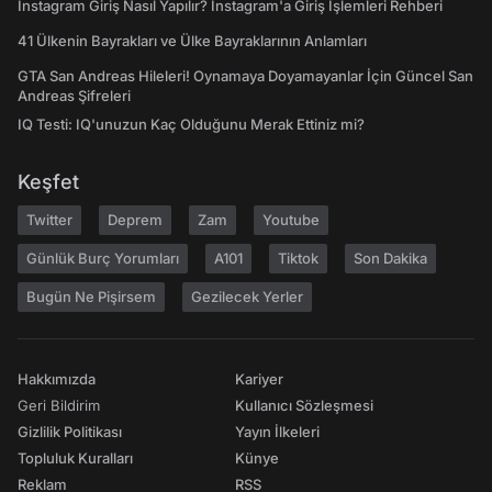
Instagram Giriş Nasıl Yapılır? Instagram'a Giriş İşlemleri Rehberi
41 Ülkenin Bayrakları ve Ülke Bayraklarının Anlamları
GTA San Andreas Hileleri! Oynamaya Doyamayanlar İçin Güncel San
Andreas Şifreleri
IQ Testi: IQ'unuzun Kaç Olduğunu Merak Ettiniz mi?
Keşfet
Twitter
Deprem
Zam
Youtube
Günlük Burç Yorumları
A101
Tiktok
Son Dakika
Bugün Ne Pişirsem
Gezilecek Yerler
Hakkımızda
Kariyer
Geri Bildirim
Kullanıcı Sözleşmesi
Gizlilik Politikası
Yayın İlkeleri
Topluluk Kuralları
Künye
Reklam
RSS