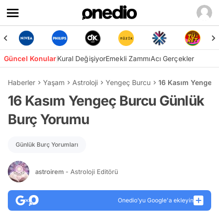
Güncel Konular
Kural Değişiyor
Emekli Zammı
Acı Gerçekler
Haberler
Yaşam
Astroloji
Yengeç Burcu
16 Kasım Yengeç 
16 Kasım Yengeç Burcu Günlük
Burç Yorumu
Günlük Burç Yorumları
astroirem
- Astroloji Editörü
Onedio’yu Google'a ekleyin