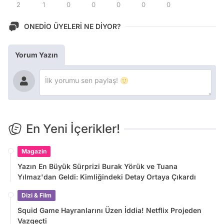
2
1
0
0
0
0
0
ONEDİO ÜYELERİ NE DİYOR?
Yorum Yazın
En Yeni İçerikler!
Magazin
Yazın En Büyük Sürprizi Burak Yörük ve Tuana
Yılmaz'dan Geldi: Kimliğindeki Detay Ortaya Çıkardı
Dizi & Film
Squid Game Hayranlarını Üzen İddia! Netflix Projeden
Vazgeçti