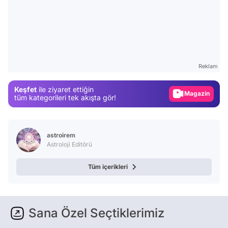
Video
Test
Reklam
Gündem
Keşfet
ile ziyaret ettiğin
Magazin
tüm kategorileri tek akışta gör!
Video
Test
astroirem
Astroloji Editörü
Tüm içerikleri
Sana Özel Seçtiklerimiz