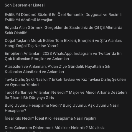
Son Depremler Listesi
Evlilik Yıl Dönümü Sözleri! En Özel Romantik, Duygusal ve Resimli
Evlilik Yıl dönümü Mesajları
Rüyada Altın Görmek: Gerçekler de Saadetiniz de Çil Çil Altınlarda
Saklı Olabilir!
Doğal Taşların Merak Edilen Tüm Etkileri, Enerjileri ve Şifa Alanları:
Hangi Doğal Taş Ne İşe Yarar?
Emojilerin Anlamları: 2023 WhatsApp, Instagram ve Twitter'da En
Çok Kullanılan Emojiler ve Anlamları
Atasözleri ve Anlamları: A'dan Z'ye Gündelik Hayatta En Sık
Kullanılan Atasözleri ve Anlamları
Tavla Diziliş Şekli Nasıldır? Erkek Tavlası ve Kız Tavlası Diziliş Şekilleri
ve Oynama Yönleri
Tarot Kartları ve Anlamları Nelerdir? Majör ve Minör Arkana Desteleri
İle Tılsımlı Bir Dünyaya Giriş
Burç Uyumu Hesaplama Nedir? Burç Uyumu, Aşk Uyumu Nasıl
Hesaplanır?
İdeal Kilo Nedir? İdeal Kilo Hesaplama Nasıl Yapılır?
Ders Çalışırken Dinlenecek Müzikler Nelerdir? Müziksiz