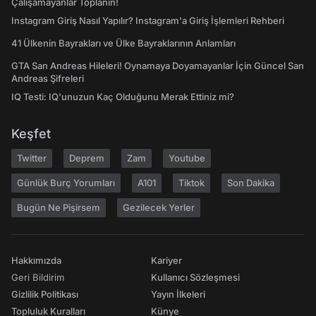
Çalışamayanlar Toplanın!
Instagram Giriş Nasıl Yapılır? Instagram'a Giriş İşlemleri Rehberi
41 Ülkenin Bayrakları ve Ülke Bayraklarının Anlamları
GTA San Andreas Hileleri! Oynamaya Doyamayanlar İçin Güncel San
Andreas Şifreleri
IQ Testi: IQ'unuzun Kaç Olduğunu Merak Ettiniz mi?
Keşfet
Twitter
Deprem
Zam
Youtube
Günlük Burç Yorumları
A101
Tiktok
Son Dakika
Bugün Ne Pişirsem
Gezilecek Yerler
Hakkımızda
Kariyer
Geri Bildirim
Kullanıcı Sözleşmesi
Gizlilik Politikası
Yayın İlkeleri
Topluluk Kuralları
Künye