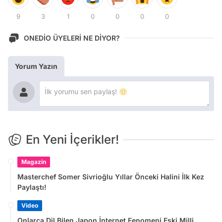
9
3
1
0
0
0
0
ONEDİO ÜYELERİ NE DİYOR?
Yorum Yazın
En Yeni İçerikler!
Magazin
Masterchef Somer Sivrioğlu Yıllar Önceki Halini İlk Kez
Paylaştı!
Video
Onlarca Dil Bilen Japon İnternet Fenomeni Eski Milli