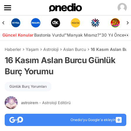
Güncel Konular
Bastonla Vurdu!
"Manyak Mısınız?"
30 Yıl Önce👀
Haberler
Yaşam
Astroloji
Aslan Burcu
16 Kasım Aslan Bur
16 Kasım Aslan Burcu Günlük
Burç Yorumu
Günlük Burç Yorumları
astroirem
- Astroloji Editörü
Onedio’yu Google'a ekleyin