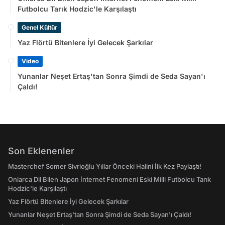
Futbolcu Tarık Hodzic'le Karşılaştı
Genel Kültür
Yaz Flörtü Bitenlere İyi Gelecek Şarkılar
Video
Yunanlar Neşet Ertaş'tan Sonra Şimdi de Seda Sayan'ı
Çaldı!
Son Eklenenler
Masterchef Somer Sivrioğlu Yıllar Önceki Halini İlk Kez Paylaştı!
Onlarca Dil Bilen Japon İnternet Fenomeni Eski Milli Futbolcu Tarık
Hodzic'le Karşılaştı
Yaz Flörtü Bitenlere İyi Gelecek Şarkılar
Yunanlar Neşet Ertaş'tan Sonra Şimdi de Seda Sayan'ı Çaldı!