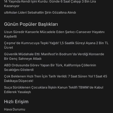
14 Yaşında Kendi İşini Kurdu: Günde 6 Saat Çalışıp 3 Bin Lira
Kazanıyor
ultrAslan Lideri Sebahattin Şirin Gözaltına Alındı
Günün Popüler Başlıkları
Uzun Süredir Kanserle Mücadele Eden Şarkıcı Cansever Hayatını
Kaybetti
Çeşme'de Kumrucuya Tepki Yağdı! 1,5 Saatlik Süreyi Aşana 2 Bin TL
Ücret
Güvenlik Müdahale Etti: Manifest'in Bodrum'da Verdiği Konserde
Bir Genç Sahneye Atladı
ABD Ordusunda Görev Yapan Bir Türk, Kaliforniya Çöllerinin
Sıcaklığını Gösterdi
Çok Beklenen Hızlı Tren İçin Tarih Verildi: 7 Saat Süren Yol 1 Saat 45
Dakikaya Düşecek!
Suça Sürüklenen Çocuklara İlişkin Kanun Teklifi TBMM'de Kabul
Edilerek Yasalaştı
Hızlı Erişim
Hava Durumu