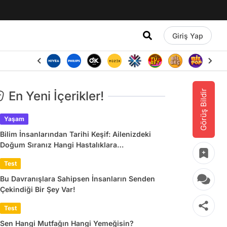
Giriş Yap
Görüş Bildir
En Yeni İçerikler!
Yaşam
Bilim İnsanlarından Tarihi Keşif: Ailenizdeki
Doğum Sıranız Hangi Hastalıklara
Yakalanacağınızı Belirliyor
Test
Bu Davranışlara Sahipsen İnsanların Senden
Çekindiği Bir Şey Var!
Test
Sen Hangi Mutfağın Hangi Yemeğisin?