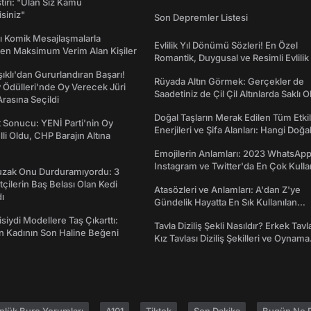
ştiri: "Ulan Siz Kamu
isiniz"
Son Depremler Listesi
rı Komik Mesajlaşmalarla
Evlilik Yıl Dönümü Sözleri! En Özel
den Maksimum Verim Alan Kişiler
Romantik, Duygusal ve Resimli Evlilik 
dönümü Mesajları
şıklı'dan Gururlandıran Başarı!
Rüyada Altın Görmek: Gerçekler de
Ödülleri'nde Oy Verecek Jüri
Saadetiniz de Çil Çil Altınlarda Saklı Ol
Arasına Seçildi
Doğal Taşların Merak Edilen Tüm Etkil
t Sonucu: YENİ Parti'nin Oy
Enerjileri ve Şifa Alanları: Hangi Doğa
lli Oldu, CHP Barajın Altına
Ne İşe Yarar?
Emojilerin Anlamları: 2023 WhatsApp
Instagram ve Twitter'da En Çok Kulla
Tuzak Onu Durduramıyordu: 3
Emojiler ve Anlamları
ftçilerin Baş Belası Olan Kedi
Atasözleri ve Anlamları: A'dan Z'ye
ı
Gündelik Hayatta En Sık Kullanılan
Atasözleri ve Anlamları
isiydi Modellere Taş Çıkarttı:
Tavla Diziliş Şekli Nasıldır? Erkek Tavl
an Kadının Son Haline Beğeni
Kız Tavlası Diziliş Şekilleri ve Oynama
Yönleri