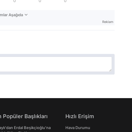
0
0
0
mlar Aşağıda
Reklam
 Popüler Başlıkları
Hızlı Erişim
taylı'dan Erdal Beşikçioğlu'na
Hava Durumu