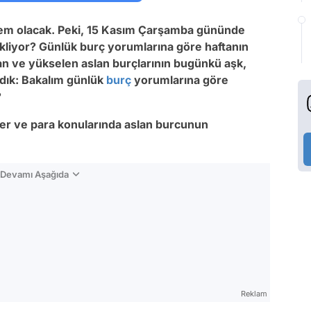
m olacak. Peki, 15 Kasım Çarşamba
gününde
kliyor? Günlük b
urç yorumlarına göre haftanın
an ve yükselen aslan burçlarının bugünkü a
şk,
ladık: Bakalım günlük
burç
yorumlarına göre
?
iyer ve para konularında aslan
burcunun
n Devamı Aşağıda
Reklam