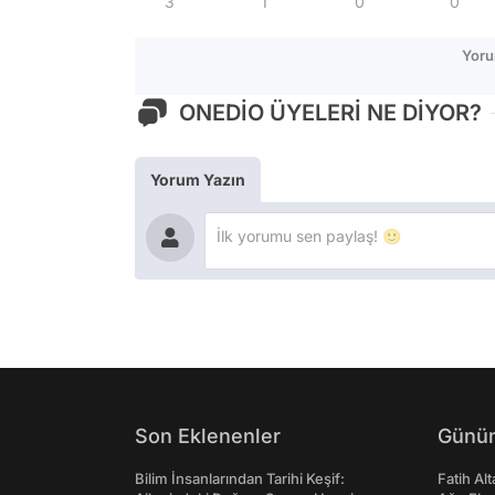
3
1
0
0
Yoru
ONEDİO ÜYELERİ NE DİYOR?
Yorum Yazın
Son Eklenenler
Günün
Bilim İnsanlarından Tarihi Keşif:
Fatih Al