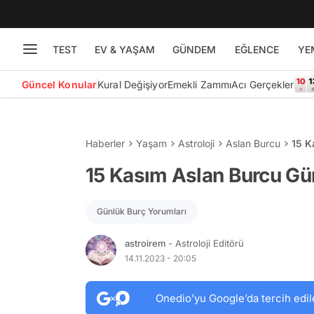
TEST
EV & YAŞAM
GÜNDEM
EĞLENCE
YE
Güncel Konular
Kural Değişiyor
Emekli Zammı
Acı Gerçekler
Haberler
Yaşam
Astroloji
Aslan Burcu
15 K
15 Kasım Aslan Burcu Gü
Günlük Burç Yorumları
astroirem
- Astroloji Editörü
14.11.2023 - 20:05
Onedio’yu Google’da tercih edil