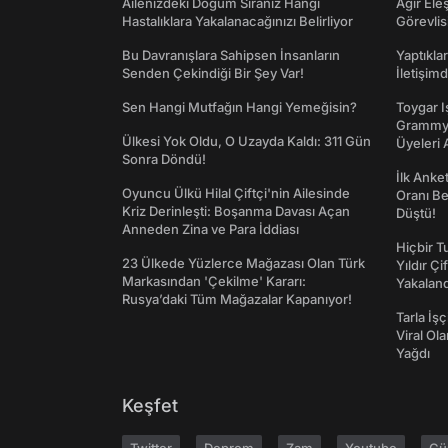
Ailenizdeki Doğum Sıranız Hangi
Ağır Ele
Hastalıklara Yakalanacağınızı Belirliyor
Görevlis
Bu Davranışlara Sahipsen İnsanların
Yaptıkla
Senden Çekindiği Bir Şey Var!
İletişim
Sen Hangi Mutfağın Hangi Yemeğisin?
Toygar I
Grammy 
Ülkesi Yok Oldu, O Uzayda Kaldı: 311 Gün
Üyeleri 
Sonra Döndü!
İlk Anke
Oyuncu Ülkü Hilal Çiftçi'nin Ailesinde
Oranı Be
Kriz Derinleşti: Boşanma Davası Açan
Düştü!
Anneden Zina ve Para İddiası
Hiçbir 
23 Ülkede Yüzlerce Mağazası Olan Türk
Yıldır Çi
Markasından 'Çekilme' Kararı:
Yakaland
Rusya’daki Tüm Mağazalar Kapanıyor!
Tarla İşç
Viral Ol
Yağdı
Keşfet