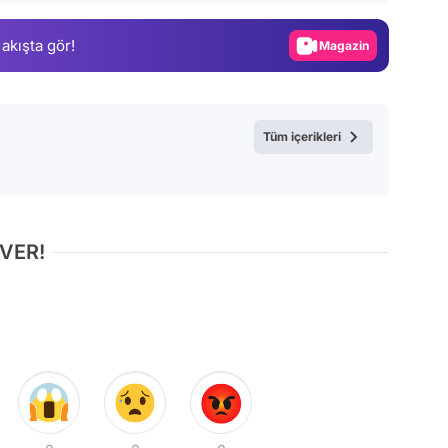
Gündem
 akışta gör!
Magazin
Video
Test
Tüm içerikleri
 VER!