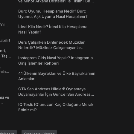
ve Minör Arkana Desteleri İle Tılsımlı Bir
Dünyaya Giriş
Burç Uyumu Hesaplama Nedir? Burç
Uyumu, Aşk Uyumu Nasıl Hesaplanır?
Yıl
İdeal Kilo Nedir? İdeal Kilo Hesaplama
Nasıl Yapılır?
abilir!
Ders Çalışırken Dinlenecek Müzikler
Nelerdir? Müziksiz Çalışamayanlar
eri,
Toplanın!
l Taş
Instagram Giriş Nasıl Yapılır? Instagram'a
Giriş İşlemleri Rehberi
,
nılan
41 Ülkenin Bayrakları ve Ülke Bayraklarının
Anlamları
GTA San Andreas Hileleri! Oynamaya
Doyamayanlar İçin Güncel San Andreas
ası ve
Şifreleri
IQ Testi: IQ'unuzun Kaç Olduğunu Merak
Ettiniz mi?