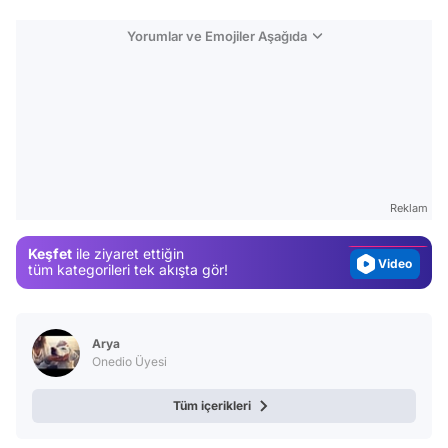
Yorumlar ve Emojiler Aşağıda
Video
Test
Gündem
Reklam
Magazin
Keşfet
ile ziyaret ettiğin
Video
tüm kategorileri tek akışta gör!
Test
Arya
Onedio Üyesi
Tüm içerikleri