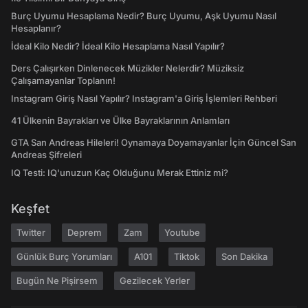
Burç Uyumu Hesaplama Nedir? Burç Uyumu, Aşk Uyumu Nasıl
Hesaplanır?
İdeal Kilo Nedir? İdeal Kilo Hesaplama Nasıl Yapılır?
Ders Çalışırken Dinlenecek Müzikler Nelerdir? Müziksiz
Çalışamayanlar Toplanın!
Instagram Giriş Nasıl Yapılır? Instagram'a Giriş İşlemleri Rehberi
41 Ülkenin Bayrakları ve Ülke Bayraklarının Anlamları
GTA San Andreas Hileleri! Oynamaya Doyamayanlar İçin Güncel San
Andreas Şifreleri
IQ Testi: IQ'unuzun Kaç Olduğunu Merak Ettiniz mi?
Keşfet
Twitter
Deprem
Zam
Youtube
Günlük Burç Yorumları
A101
Tiktok
Son Dakika
Bugün Ne Pişirsem
Gezilecek Yerler