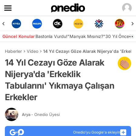
Güncel Konular
Bastonla Vurdu!
"Manyak Mısınız?"
30 Yıl Önce👀
Haberler
Video
14 Yıl Cezayı Göze Alarak Nijerya'da 'Erkekl
14 Yıl Cezayı Göze Alarak
Nijerya'da 'Erkeklik
Tabularını' Yıkmaya Çalışan
Erkekler
Arya
- Onedio Üyesi
Onedio’yu Google'a ekleyin