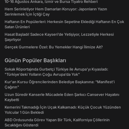
10-16 Ağustos Ankara, İzmir ve Bursa Tiyatro Rehberi
Hem Serinletiyor Hem Damarları Koruyor: Japonların Yazın
Serinlemek İçin İçtiği Çay
Haftanın En Popülerleri: Herkesin Sepetine Eklediği Haftanın En Çok
Satan Ürünleri
Hasat Başladı! Sadece Kayseri’de Yetişiyor, Lezzetiyle Herkesi
Şaşırtıyor
Gerçek Gurmelere Özel: Bu Yemekler Hangi İlimize Ait?
Günün Popüler Başlıkları
Sokak Röportajında Gurbetçi Türkiye ile Avrupa'yı Kıyasladı:
"Türkiye’deki Yolların Çoğu Avrupa’da Yok"
Kur'an Kursu Öğrencilerinden Belediye Başkanına: "Manifest’i
Çağırın"
Uzun Süredir Kanserle Mücadele Eden Şarkıcı Cansever Hayatını
Kaybetti
Kemerini Takmadığı İçin Uçak Kalkamadı: Küçük Çocuk Yüzünden
Yolcular 1 Gün Bekledi
ABD Ordusunda Görev Yapan Bir Türk, Kaliforniya Çöllerinin
Sıcaklığını Gösterdi