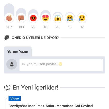
207
103
79
61
28
16
12
ONEDİO ÜYELERİ NE DİYOR?
Yorum Yazın
En Yeni İçerikler!
Video
Brezilya'da İnanılmaz Anlar: Maranhao Gol Sevinci