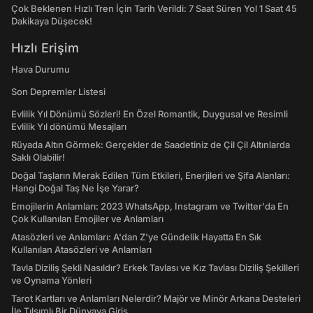
Çok Beklenen Hızlı Tren İçin Tarih Verildi: 7 Saat Süren Yol 1 Saat 45
Dakikaya Düşecek!
Hızlı Erişim
Hava Durumu
Son Depremler Listesi
Evlilik Yıl Dönümü Sözleri! En Özel Romantik, Duygusal ve Resimli
Evlilik Yıl dönümü Mesajları
Rüyada Altın Görmek: Gerçekler de Saadetiniz de Çil Çil Altınlarda
Saklı Olabilir!
Doğal Taşların Merak Edilen Tüm Etkileri, Enerjileri ve Şifa Alanları:
Hangi Doğal Taş Ne İşe Yarar?
Emojilerin Anlamları: 2023 WhatsApp, Instagram ve Twitter'da En
Çok Kullanılan Emojiler ve Anlamları
Atasözleri ve Anlamları: A'dan Z'ye Gündelik Hayatta En Sık
Kullanılan Atasözleri ve Anlamları
Tavla Diziliş Şekli Nasıldır? Erkek Tavlası ve Kız Tavlası Diziliş Şekilleri
ve Oynama Yönleri
Tarot Kartları ve Anlamları Nelerdir? Majör ve Minör Arkana Desteleri
İle Tılsımlı Bir Dünyaya Giriş