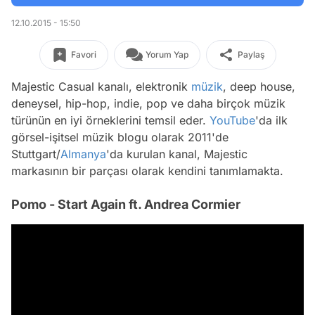
12.10.2015 - 15:50
Favori
Yorum Yap
Paylaş
Majestic Casual kanalı, elektronik
müzik
, deep house,
deneysel, hip-hop, indie, pop ve daha birçok müzik
türünün en iyi örneklerini temsil eder.
YouTube
'da ilk
görsel-işitsel müzik blogu olarak 2011'de
Stuttgart/
Almanya
'da kurulan kanal, Majestic
markasının bir parçası olarak kendini tanımlamakta.
Pomo - Start Again ft. Andrea Cormier