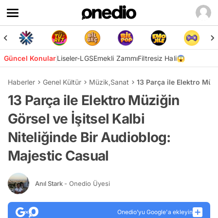
Güncel Konular
Liseler-LGS
Emekli Zammı
Filtresiz Hali😱
Haberler
Genel Kültür
Müzik
,
Sanat
13 Parça ile Elektro Müz
13 Parça ile Elektro Müziğin
Görsel ve İşitsel Kalbi
Niteliğinde Bir Audioblog:
Majestic Casual
Anıl Stark
- Onedio Üyesi
Onedio’yu Google'a ekleyin