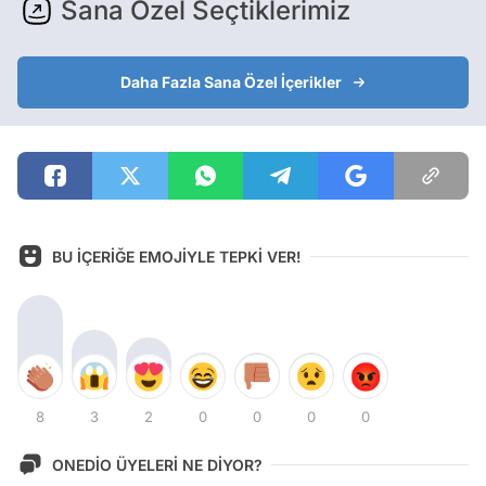
Sana Özel Seçtiklerimiz
Daha Fazla Sana Özel İçerikler
BU İÇERİĞE EMOJİYLE TEPKİ VER!
8
3
2
0
0
0
0
ONEDİO ÜYELERİ NE DİYOR?