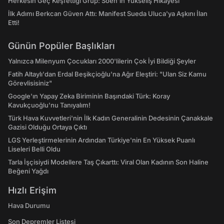
Herkesin Geç Keşfettiği Grup: Soen'in Yükseliş Hikayesi
İlk Adımı Berkcan Güven Attı: Manifest Sueda Uluca'ya Aşkını İlan
Etti!
Günün Popüler Başlıkları
Yalnızca Milenyum Çocukları 2000'lilerin Çok İyi Bildiği Şeyler
Fatih Altaylı'dan Erdal Beşikçioğlu'na Ağır Eleştiri: "Ulan Siz Kamu
Görevlisisiniz"
Google'ın Yapay Zeka Biriminin Başındaki Türk: Koray
Kavukçuoğlu'nu Tanıyalım!
Türk Hava Kuvvetleri'nin İlk Kadın Generalinin Dedesinin Çanakkale
Gazisi Olduğu Ortaya Çıktı
LGS Yerleştirmelerinin Ardından Türkiye'nin En Yüksek Puanlı
Liseleri Belli Oldu
Tarla İşçisiydi Modellere Taş Çıkarttı: Viral Olan Kadının Son Haline
Beğeni Yağdı
Hızlı Erişim
Hava Durumu
Son Depremler Listesi