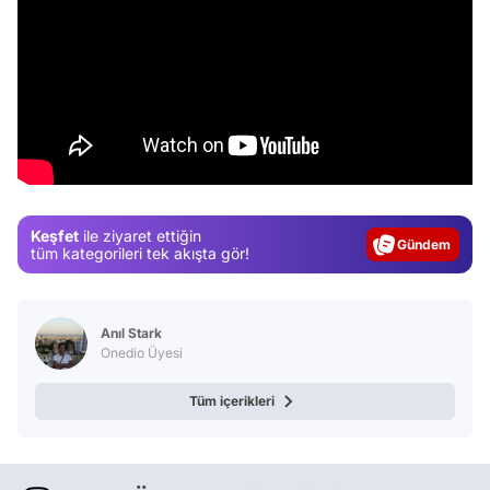
Video
Test
Gündem
Keşfet
ile ziyaret ettiğin
Magazin
tüm kategorileri tek akışta gör!
Video
Test
Anıl Stark
Onedio Üyesi
Tüm içerikleri