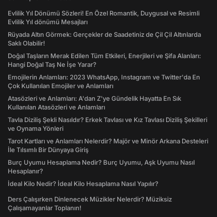
Evlilik Yıl Dönümü Sözleri! En Özel Romantik, Duygusal ve Resimli
Evlilik Yıl dönümü Mesajları
Rüyada Altın Görmek: Gerçekler de Saadetiniz de Çil Çil Altınlarda
Saklı Olabilir!
Doğal Taşların Merak Edilen Tüm Etkileri, Enerjileri ve Şifa Alanları:
Hangi Doğal Taş Ne İşe Yarar?
Emojilerin Anlamları: 2023 WhatsApp, Instagram ve Twitter'da En
Çok Kullanılan Emojiler ve Anlamları
Atasözleri ve Anlamları: A'dan Z'ye Gündelik Hayatta En Sık
Kullanılan Atasözleri ve Anlamları
Tavla Diziliş Şekli Nasıldır? Erkek Tavlası ve Kız Tavlası Diziliş Şekilleri
ve Oynama Yönleri
Tarot Kartları ve Anlamları Nelerdir? Majör ve Minör Arkana Desteleri
İle Tılsımlı Bir Dünyaya Giriş
Burç Uyumu Hesaplama Nedir? Burç Uyumu, Aşk Uyumu Nasıl
Hesaplanır?
İdeal Kilo Nedir? İdeal Kilo Hesaplama Nasıl Yapılır?
Ders Çalışırken Dinlenecek Müzikler Nelerdir? Müziksiz
Çalışamayanlar Toplanın!