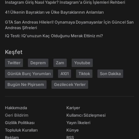
Instagram Giriş Nasıl Yapılır? Instagram'a Giriş İşlemleri Rehberi
41 Ülkenin Bayrakları ve Ülke Bayraklarının Anlamları
GTA San Andreas Hileleri! Oynamaya Doyamayanlar İçin Güncel San
Andreas Şifreleri
IQ Testi: IQ'unuzun Kaç Olduğunu Merak Ettiniz mi?
Keşfet
Twitter
Deprem
Zam
Youtube
Günlük Burç Yorumları
A101
Tiktok
Son Dakika
Bugün Ne Pişirsem
Gezilecek Yerler
Hakkımızda
Kariyer
Geri Bildirim
Kullanıcı Sözleşmesi
Gizlilik Politikası
Yayın İlkeleri
Topluluk Kuralları
Künye
Reklam
RSS