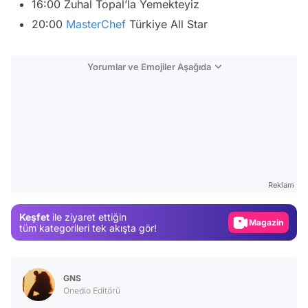
16:00 Zuhal Topal’la Yemekteyiz
20:00
MasterChef
Türkiye All Star
Yorumlar ve Emojiler Aşağıda
Video
Test
Reklam
Gündem
Magazin
Keşfet
ile ziyaret ettiğin
tüm kategorileri tek akışta gör!
Video
Test
GNS
Onedio Editörü