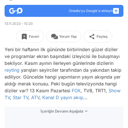
Onedio’yu Google'a ekleyin
13.11.2023 - 10:20
Favori
Yorum Yap
Paylaş
Yeni bir haftanın ilk gününde birbirinden güzel diziler
ve programlar ekran başındaki izleyicisi ile buluşmayı
bekliyor. Kasım ayının ilerleyen günlerinde dizilerin
reyting
yarışları seyirciler tarafından da yakından takip
ediliyor. Güncelde hangi yapımların yayın akışında yer
aldığı merak konusu. Peki bugün televizyonda hangi
diziler var? 13 Kasım Pazartesi
FOX
, TV8, TRT1,
Show
TV
,
Star TV
,
ATV
,
Kanal D
yayın akışı
...
İçeriğin Devamı Aşağıda