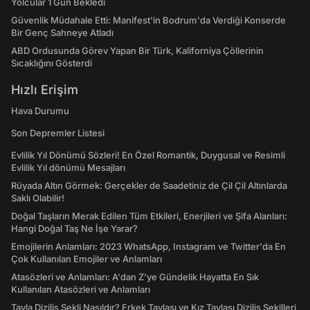
Yolcular 1 Gün Bekledi
Güvenlik Müdahale Etti: Manifest'in Bodrum'da Verdiği Konserde
Bir Genç Sahneye Atladı
ABD Ordusunda Görev Yapan Bir Türk, Kaliforniya Çöllerinin
Sıcaklığını Gösterdi
Hızlı Erişim
Hava Durumu
Son Depremler Listesi
Evlilik Yıl Dönümü Sözleri! En Özel Romantik, Duygusal ve Resimli
Evlilik Yıl dönümü Mesajları
Rüyada Altın Görmek: Gerçekler de Saadetiniz de Çil Çil Altınlarda
Saklı Olabilir!
Doğal Taşların Merak Edilen Tüm Etkileri, Enerjileri ve Şifa Alanları:
Hangi Doğal Taş Ne İşe Yarar?
Emojilerin Anlamları: 2023 WhatsApp, Instagram ve Twitter'da En
Çok Kullanılan Emojiler ve Anlamları
Atasözleri ve Anlamları: A'dan Z'ye Gündelik Hayatta En Sık
Kullanılan Atasözleri ve Anlamları
Tavla Diziliş Şekli Nasıldır? Erkek Tavlası ve Kız Tavlası Diziliş Şekilleri