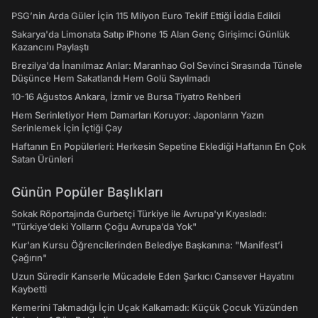
PSG’nin Arda Güler İçin 115 Milyon Euro Teklif Ettiği İddia Edildi
Sakarya'da Limonata Satıp iPhone 15 Alan Genç Girişimci Günlük
Kazancını Paylaştı
Brezilya'da İnanılmaz Anlar: Maranhao Gol Sevinci Sırasında Tünele
Düşünce Hem Sakatlandı Hem Golü Sayılmadı
10-16 Ağustos Ankara, İzmir ve Bursa Tiyatro Rehberi
Hem Serinletiyor Hem Damarları Koruyor: Japonların Yazın
Serinlemek İçin İçtiği Çay
Haftanın En Popülerleri: Herkesin Sepetine Eklediği Haftanın En Çok
Satan Ürünleri
Günün Popüler Başlıkları
Sokak Röportajında Gurbetçi Türkiye ile Avrupa'yı Kıyasladı:
"Türkiye’deki Yolların Çoğu Avrupa’da Yok"
Kur'an Kursu Öğrencilerinden Belediye Başkanına: "Manifest’i
Çağırın"
Uzun Süredir Kanserle Mücadele Eden Şarkıcı Cansever Hayatını
Kaybetti
Kemerini Takmadığı İçin Uçak Kalkamadı: Küçük Çocuk Yüzünden