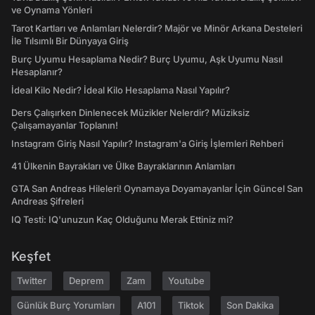
ve Oynama Yönleri
Tarot Kartları ve Anlamları Nelerdir? Majör ve Minör Arkana Desteleri
İle Tılsımlı Bir Dünyaya Giriş
Burç Uyumu Hesaplama Nedir? Burç Uyumu, Aşk Uyumu Nasıl
Hesaplanır?
İdeal Kilo Nedir? İdeal Kilo Hesaplama Nasıl Yapılır?
Ders Çalışırken Dinlenecek Müzikler Nelerdir? Müziksiz
Çalışamayanlar Toplanın!
Instagram Giriş Nasıl Yapılır? Instagram'a Giriş İşlemleri Rehberi
41 Ülkenin Bayrakları ve Ülke Bayraklarının Anlamları
GTA San Andreas Hileleri! Oynamaya Doyamayanlar İçin Güncel San
Andreas Şifreleri
IQ Testi: IQ'unuzun Kaç Olduğunu Merak Ettiniz mi?
Keşfet
Twitter
Deprem
Zam
Youtube
Günlük Burç Yorumları
A101
Tiktok
Son Dakika