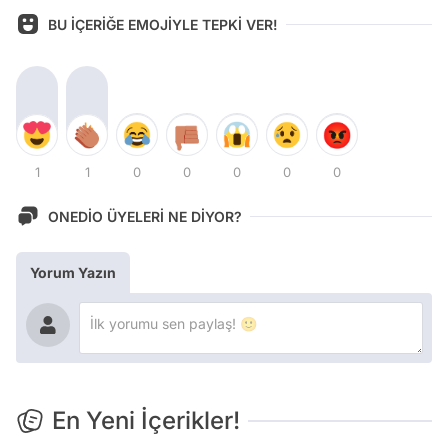
BU İÇERİĞE EMOJİYLE TEPKİ VER!
1
1
0
0
0
0
0
ONEDİO ÜYELERİ NE DİYOR?
Yorum Yazın
En Yeni İçerikler!