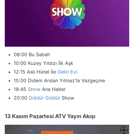
08:00 Bu Sabah
10:00 Kuzey Yıldızı İlk Aşk
12:15 Aslı Hünel İle
Gelin Evi
15:00 Didem Arslan Yılmaz’la Vazgeçme
18:45
Show
Ana Haber
20:00
Güldür Güldür
Show
13 Kasım Pazartesi ATV Yayın Akışı