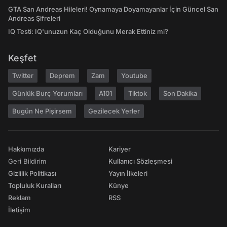
GTA San Andreas Hileleri! Oynamaya Doyamayanlar İçin Güncel San
Andreas Şifreleri
IQ Testi: IQ'unuzun Kaç Olduğunu Merak Ettiniz mi?
Keşfet
Twitter
Deprem
Zam
Youtube
Günlük Burç Yorumları
A101
Tiktok
Son Dakika
Bugün Ne Pişirsem
Gezilecek Yerler
Hakkımızda
Kariyer
Geri Bildirim
Kullanıcı Sözleşmesi
Gizlilik Politikası
Yayın İlkeleri
Topluluk Kuralları
Künye
Reklam
RSS
İletişim