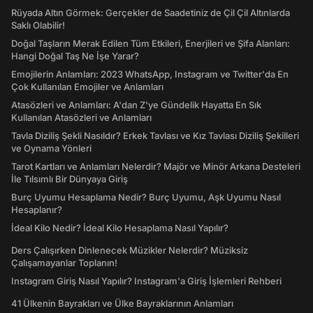
Rüyada Altın Görmek: Gerçekler de Saadetiniz de Çil Çil Altınlarda
Saklı Olabilir!
Doğal Taşların Merak Edilen Tüm Etkileri, Enerjileri ve Şifa Alanları:
Hangi Doğal Taş Ne İşe Yarar?
Emojilerin Anlamları: 2023 WhatsApp, Instagram ve Twitter'da En
Çok Kullanılan Emojiler ve Anlamları
Atasözleri ve Anlamları: A'dan Z'ye Gündelik Hayatta En Sık
Kullanılan Atasözleri ve Anlamları
Tavla Diziliş Şekli Nasıldır? Erkek Tavlası ve Kız Tavlası Diziliş Şekilleri
ve Oynama Yönleri
Tarot Kartları ve Anlamları Nelerdir? Majör ve Minör Arkana Desteleri
İle Tılsımlı Bir Dünyaya Giriş
Burç Uyumu Hesaplama Nedir? Burç Uyumu, Aşk Uyumu Nasıl
Hesaplanır?
İdeal Kilo Nedir? İdeal Kilo Hesaplama Nasıl Yapılır?
Ders Çalışırken Dinlenecek Müzikler Nelerdir? Müziksiz
Çalışamayanlar Toplanın!
Instagram Giriş Nasıl Yapılır? Instagram'a Giriş İşlemleri Rehberi
41 Ülkenin Bayrakları ve Ülke Bayraklarının Anlamları