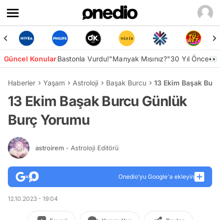
Güncel Konular
Bastonla Vurdu!
"Manyak Mısınız?"
30 Yıl Önce👀
Haberler
Yaşam
Astroloji
Başak Burcu
13 Ekim Başak Bur
13 Ekim Başak Burcu Günlük
Burç Yorumu
astroirem
- Astroloji Editörü
Onedio’yu Google'a ekleyin
12.10.2023 - 19:04