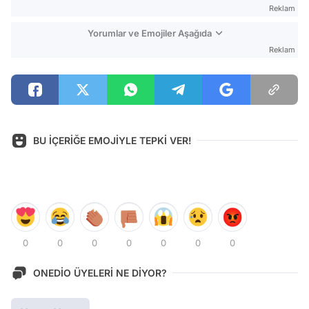
Reklam
Yorumlar ve Emojiler Aşağıda
Reklam
BU İÇERİĞE EMOJİYLE TEPKİ VER!
0
0
0
0
0
0
0
ONEDİO ÜYELERİ NE DİYOR?