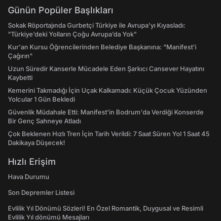
Günün Popüler Başlıkları
Sokak Röportajında Gurbetçi Türkiye ile Avrupa'yı Kıyasladı:
"Türkiye’deki Yolların Çoğu Avrupa’da Yok"
Kur'an Kursu Öğrencilerinden Belediye Başkanına: "Manifest’i
Çağırın"
Uzun Süredir Kanserle Mücadele Eden Şarkıcı Cansever Hayatını
Kaybetti
Kemerini Takmadığı İçin Uçak Kalkamadı: Küçük Çocuk Yüzünden
Yolcular 1 Gün Bekledi
Güvenlik Müdahale Etti: Manifest'in Bodrum'da Verdiği Konserde
Bir Genç Sahneye Atladı
Çok Beklenen Hızlı Tren İçin Tarih Verildi: 7 Saat Süren Yol 1 Saat 45
Dakikaya Düşecek!
Hızlı Erişim
Hava Durumu
Son Depremler Listesi
Evlilik Yıl Dönümü Sözleri! En Özel Romantik, Duygusal ve Resimli
Evlilik Yıl dönümü Mesajları