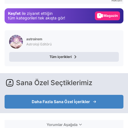
Reklam
Gündem
Keşfet
ile ziyaret ettiğin
Magazin
tüm kategorileri tek akışta gör!
Video
Test
astroirem
Astroloji Editörü
Tüm içerikleri
Sana Özel Seçtiklerimiz
Daha Fazla Sana Özel İçerikler
Yorumlar Aşağıda