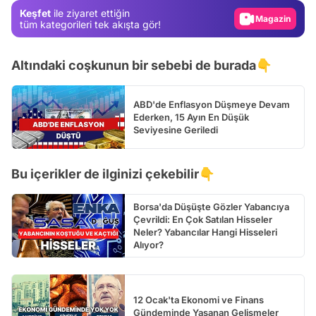
Keşfet
ile ziyaret ettiğin
Video
tüm kategorileri tek akışta gör!
Test
Altındaki coşkunun bir sebebi de burada👇
ABD'de Enflasyon Düşmeye Devam
Ederken, 15 Ayın En Düşük
Seviyesine Geriledi
Bu içerikler de ilginizi çekebilir👇
Borsa'da Düşüşte Gözler Yabancıya
Çevrildi: En Çok Satılan Hisseler
Neler? Yabancılar Hangi Hisseleri
Alıyor?
12 Ocak'ta Ekonomi ve Finans
Gündeminde Yaşanan Gelişmeler