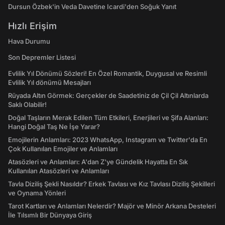
Dursun Özbek'in Veda Davetine Icardi'den Soğuk Yanıt
Hızlı Erişim
Hava Durumu
Son Depremler Listesi
Evlilik Yıl Dönümü Sözleri! En Özel Romantik, Duygusal ve Resimli
Evlilik Yıl dönümü Mesajları
Rüyada Altın Görmek: Gerçekler de Saadetiniz de Çil Çil Altınlarda
Saklı Olabilir!
Doğal Taşların Merak Edilen Tüm Etkileri, Enerjileri ve Şifa Alanları:
Hangi Doğal Taş Ne İşe Yarar?
Emojilerin Anlamları: 2023 WhatsApp, Instagram ve Twitter'da En
Çok Kullanılan Emojiler ve Anlamları
Atasözleri ve Anlamları: A'dan Z'ye Gündelik Hayatta En Sık
Kullanılan Atasözleri ve Anlamları
Tavla Diziliş Şekli Nasıldır? Erkek Tavlası ve Kız Tavlası Diziliş Şekilleri
ve Oynama Yönleri
Tarot Kartları ve Anlamları Nelerdir? Majör ve Minör Arkana Desteleri
İle Tılsımlı Bir Dünyaya Giriş