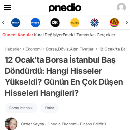
Güncel Konular
Kural Değişiyor
Emekli Zammı
Acı Gerçekler
Haberler
Ekonomi
Borsa
,
Döviz
,
Altın Fiyatları
12 Ocak'ta Bor
12 Ocak'ta Borsa İstanbul Baş
Döndürdü: Hangi Hisseler
Yükseldi? Günün En Çok Düşen
Hisseleri Hangileri?
Borsa İstanbul
Dolar
Özder Şeyda
- Onedio Ekonomi- Finans Editörü