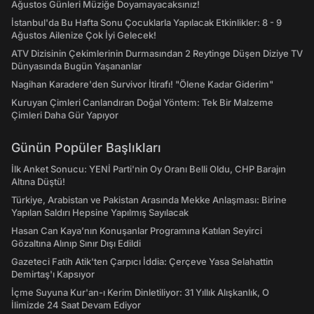
Ağustos Günleri Müziğe Doyamayacaksınız!
İstanbul'da Bu Hafta Sonu Çocuklarla Yapılacak Etkinlikler: 8 - 9
Ağustos Ailenize Çok İyi Gelecek!
ATV Dizisinin Çekimlerinin Durmasından 2 Reytinge Düşen Diziye TV
Dünyasında Bugün Yaşananlar
Nagihan Karadere'den Survivor İtirafı! "Ölene Kadar Giderim"
Kuruyan Çimleri Canlandıran Doğal Yöntem: Tek Bir Malzeme
Çimleri Daha Gür Yapıyor
Günün Popüler Başlıkları
İlk Anket Sonucu: YENİ Parti'nin Oy Oranı Belli Oldu, CHP Barajın
Altına Düştü!
Türkiye, Arabistan ve Pakistan Arasında Mekke Anlaşması: Birine
Yapılan Saldırı Hepsine Yapılmış Sayılacak
Hasan Can Kaya’nın Konuşanlar Programına Katılan Seyirci
Gözaltına Alınıp Sınır Dışı Edildi
Gazeteci Fatih Atik'ten Çarpıcı İddia: Çerçeve Yasa Selahattin
Demirtaş'ı Kapsıyor
İçme Suyuna Kur'an-ı Kerim Dinletiliyor: 31 Yıllık Alışkanlık, O
İlimizde 24 Saat Devam Ediyor