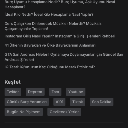
Burç Uyumu Hesaplama Nedir? Burç Uyumu, Aşk Uyumu Nasıl
Hesaplanır?
İdeal Kilo Nedir? İdeal Kilo Hesaplama Nasıl Yapılır?
Ders Çalışırken Dinlenecek Müzikler Nelerdir? Müziksiz
Çalışamayanlar Toplanın!
Instagram Giriş Nasıl Yapılır? Instagram'a Giriş İşlemleri Rehberi
41 Ülkenin Bayrakları ve Ülke Bayraklarının Anlamları
GTA San Andreas Hileleri! Oynamaya Doyamayanlar İçin Güncel San
Andreas Şifreleri
IQ Testi: IQ'unuzun Kaç Olduğunu Merak Ettiniz mi?
Keşfet
Twitter
Deprem
Zam
Youtube
Günlük Burç Yorumları
A101
Tiktok
Son Dakika
Bugün Ne Pişirsem
Gezilecek Yerler