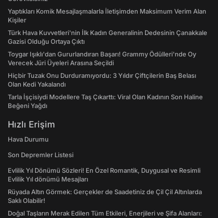
Yaptıkları Komik Mesajlaşmalarla İletişimden Maksimum Verim Alan
Kişiler
Türk Hava Kuvvetleri'nin İlk Kadın Generalinin Dedesinin Çanakkale
Gazisi Olduğu Ortaya Çıktı
Toygar Işıklı'dan Gururlandıran Başarı! Grammy Ödülleri'nde Oy
Verecek Jüri Üyeleri Arasına Seçildi
Hiçbir Tuzak Onu Durduramıyordu: 3 Yıldır Çiftçilerin Baş Belası
Olan Kedi Yakalandı
Tarla İşçisiydi Modellere Taş Çıkarttı: Viral Olan Kadının Son Haline
Beğeni Yağdı
Hızlı Erişim
Hava Durumu
Son Depremler Listesi
Evlilik Yıl Dönümü Sözleri! En Özel Romantik, Duygusal ve Resimli
Evlilik Yıl dönümü Mesajları
Rüyada Altın Görmek: Gerçekler de Saadetiniz de Çil Çil Altınlarda
Saklı Olabilir!
Doğal Taşların Merak Edilen Tüm Etkileri, Enerjileri ve Şifa Alanları: