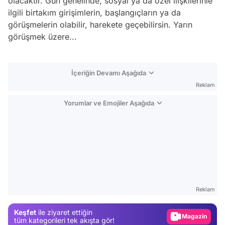
olacaktır. Gün genelinde, sosyal ya da özel ilişkilerinle
ilgili birtakım girişimlerin, başlangıçların ya da
görüşmelerin olabilir, harekete geçebilirsin. Yarın
görüşmek üzere...
İçeriğin Devamı Aşağıda
Reklam
Yorumlar ve Emojiler Aşağıda
Video
Test
Reklam
Gündem
Keşfet
ile ziyaret ettiğin
Magazin
tüm kategorileri tek akışta gör!