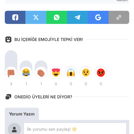
BU İÇERİĞE EMOJİYLE TEPKİ VER!
3
1
1
0
0
0
0
ONEDİO ÜYELERİ NE DİYOR?
Yorum Yazın