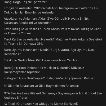
Hangi Doğal Taş Ne İşe Yarar?
Emojilerin Anlamları: 2023 WhatsApp, Instagram ve Twitter'da En
Çok Kullanılan Emojiler ve Anlamları
Atasözleri ve Anlamları: A'dan Z'ye Gündelik Hayatta En Sık
Kullanılan Atasözleri ve Anlamları
Tavla Diziliş Şekli Nasıldır? Erkek Tavlası ve Kız Tavlası Diziliş Şekilleri
ve Oynama Yönleri
Tarot Kartları ve Anlamları Nelerdir? Majör ve Minör Arkana Desteleri
İle Tılsımlı Bir Dünyaya Giriş
Burç Uyumu Hesaplama Nedir? Burç Uyumu, Aşk Uyumu Nasıl
Hesaplanır?
İdeal Kilo Nedir? İdeal Kilo Hesaplama Nasıl Yapılır?
Ders Çalışırken Dinlenecek Müzikler Nelerdir? Müziksiz
Çalışamayanlar Toplanın!
Instagram Giriş Nasıl Yapılır? Instagram'a Giriş İşlemleri Rehberi
41 Ülkenin Bayrakları ve Ülke Bayraklarının Anlamları
GTA San Andreas Hileleri! Oynamaya Doyamayanlar İçin Güncel San
Andreas Şifreleri
IQ Testi: IQ'unuzun Kaç Olduğunu Merak Ettiniz mi?