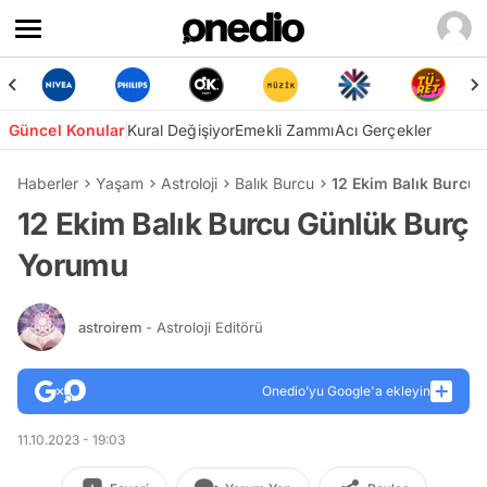
Güncel Konular
Kural Değişiyor
Emekli Zammı
Acı Gerçekler
Haberler
Yaşam
Astroloji
Balık Burcu
12 Ekim Balık Burcu
12 Ekim Balık Burcu Günlük Burç
Yorumu
astroirem
- Astroloji Editörü
Onedio’yu Google'a ekleyin
11.10.2023 - 19:03