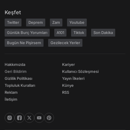
Keşfet
Twitter
Deprem
Zam
Youtube
Günlük Burç Yorumları
A101
Tiktok
Son Dakika
Bugün Ne Pişirsem
Gezilecek Yerler
Hakkımızda
Kariyer
Geri Bildirim
Kullanıcı Sözleşmesi
Gizlilik Politikası
Yayın İlkeleri
Topluluk Kuralları
Künye
Reklam
RSS
İletişim