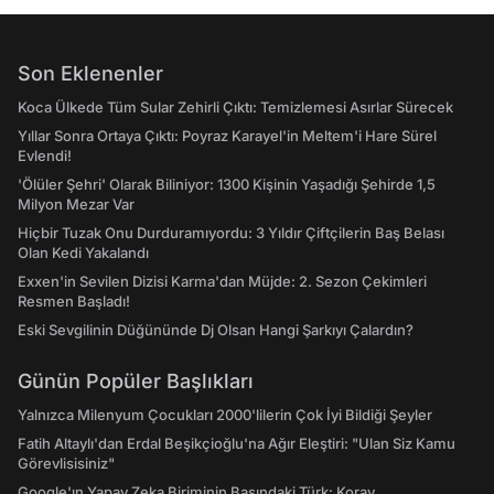
Son Eklenenler
Koca Ülkede Tüm Sular Zehirli Çıktı: Temizlemesi Asırlar Sürecek
Yıllar Sonra Ortaya Çıktı: Poyraz Karayel'in Meltem'i Hare Sürel
Evlendi!
'Ölüler Şehri' Olarak Biliniyor: 1300 Kişinin Yaşadığı Şehirde 1,5
Milyon Mezar Var
Hiçbir Tuzak Onu Durduramıyordu: 3 Yıldır Çiftçilerin Baş Belası
Olan Kedi Yakalandı
Exxen'in Sevilen Dizisi Karma'dan Müjde: 2. Sezon Çekimleri
Resmen Başladı!
Eski Sevgilinin Düğününde Dj Olsan Hangi Şarkıyı Çalardın?
Günün Popüler Başlıkları
Yalnızca Milenyum Çocukları 2000'lilerin Çok İyi Bildiği Şeyler
Fatih Altaylı'dan Erdal Beşikçioğlu'na Ağır Eleştiri: "Ulan Siz Kamu
Görevlisisiniz"
Google'ın Yapay Zeka Biriminin Başındaki Türk: Koray