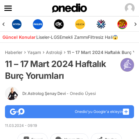
Güncel Konular
Liseler-LGS
Emekli Zammı
Filtresiz Hali😱
Haberler
Yaşam
Astroloji
11 – 17 Mart 2024 Haftalık Burç Y
11 – 17 Mart 2024 Haftalık
Burç Yorumları
Dr.Astrolog Şenay Devi
- Onedio Üyesi
Onedio’yu Google'a ekleyin
11.03.2024 - 09:19