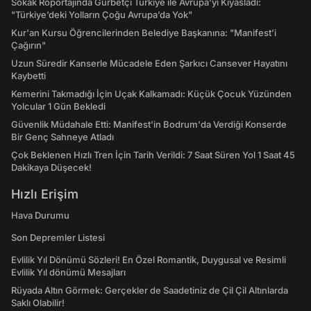
Sokak Röportajında Gurbetçi Türkiye ile Avrupa'yı Kıyasladı:
"Türkiye’deki Yolların Çoğu Avrupa’da Yok"
Kur'an Kursu Öğrencilerinden Belediye Başkanına: "Manifest’i
Çağırın"
Uzun Süredir Kanserle Mücadele Eden Şarkıcı Cansever Hayatını
Kaybetti
Kemerini Takmadığı İçin Uçak Kalkamadı: Küçük Çocuk Yüzünden
Yolcular 1 Gün Bekledi
Güvenlik Müdahale Etti: Manifest'in Bodrum'da Verdiği Konserde
Bir Genç Sahneye Atladı
Çok Beklenen Hızlı Tren İçin Tarih Verildi: 7 Saat Süren Yol 1 Saat 45
Dakikaya Düşecek!
Hızlı Erişim
Hava Durumu
Son Depremler Listesi
Evlilik Yıl Dönümü Sözleri! En Özel Romantik, Duygusal ve Resimli
Evlilik Yıl dönümü Mesajları
Rüyada Altın Görmek: Gerçekler de Saadetiniz de Çil Çil Altınlarda
Saklı Olabilir!