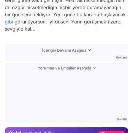
sefer gitme vakti gelmiştir. Hem ait hissetmediğin hem
de özgür hissetmediğin hiçbir yerde duramayacağın
bir gün seni bekliyor. Yeni güne bu kararla başlayacak
gibi
görünüyorsun. İyi düşün! Yarın görüşmek üzere,
sevgiyle kal...
İçeriğin Devamı Aşağıda
Reklam
Yorumlar ve Emojiler Aşağıda
Video
Test
Reklam
Gündem
Keşfet
ile ziyaret ettiğin