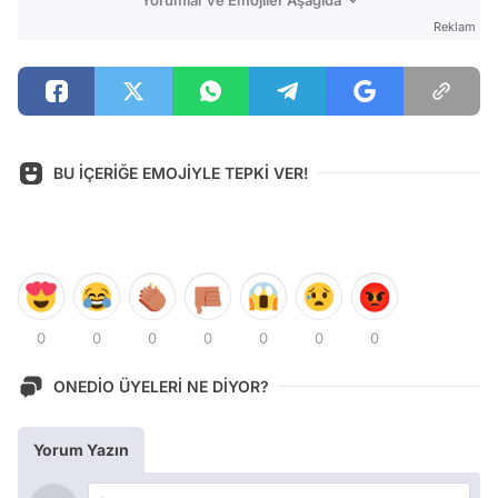
Reklam
BU İÇERİĞE EMOJİYLE TEPKİ VER!
0
0
0
0
0
0
0
ONEDİO ÜYELERİ NE DİYOR?
Yorum Yazın