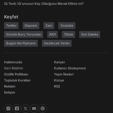
IQ Testi: IQ'unuzun Kaç Olduğunu Merak Ettiniz mi?
Keşfet
Twitter
Deprem
Zam
Youtube
Günlük Burç Yorumları
A101
Tiktok
Son Dakika
Bugün Ne Pişirsem
Gezilecek Yerler
Hakkımızda
Kariyer
Geri Bildirim
Kullanıcı Sözleşmesi
Gizlilik Politikası
Yayın İlkeleri
Topluluk Kuralları
Künye
Reklam
RSS
İletişim