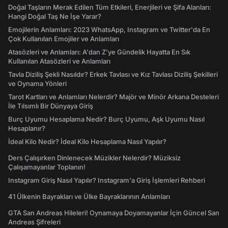
Doğal Taşların Merak Edilen Tüm Etkileri, Enerjileri ve Şifa Alanları:
Hangi Doğal Taş Ne İşe Yarar?
Emojilerin Anlamları: 2023 WhatsApp, Instagram ve Twitter'da En
Çok Kullanılan Emojiler ve Anlamları
Atasözleri ve Anlamları: A'dan Z'ye Gündelik Hayatta En Sık
Kullanılan Atasözleri ve Anlamları
Tavla Diziliş Şekli Nasıldır? Erkek Tavlası ve Kız Tavlası Diziliş Şekilleri
ve Oynama Yönleri
Tarot Kartları ve Anlamları Nelerdir? Majör ve Minör Arkana Desteleri
İle Tılsımlı Bir Dünyaya Giriş
Burç Uyumu Hesaplama Nedir? Burç Uyumu, Aşk Uyumu Nasıl
Hesaplanır?
İdeal Kilo Nedir? İdeal Kilo Hesaplama Nasıl Yapılır?
Ders Çalışırken Dinlenecek Müzikler Nelerdir? Müziksiz
Çalışamayanlar Toplanın!
Instagram Giriş Nasıl Yapılır? Instagram'a Giriş İşlemleri Rehberi
41 Ülkenin Bayrakları ve Ülke Bayraklarının Anlamları
GTA San Andreas Hileleri! Oynamaya Doyamayanlar İçin Güncel San
Andreas Şifreleri