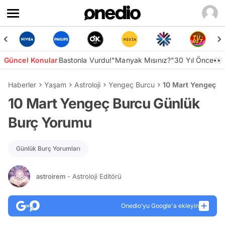
Güncel Konular
Bastonla Vurdu!
"Manyak Mısınız?"
30 Yıl Önce👀
Haberler
Yaşam
Astroloji
Yengeç Burcu
10 Mart Yengeç B
10 Mart Yengeç Burcu Günlük
Burç Yorumu
Günlük Burç Yorumları
astroirem
- Astroloji Editörü
Onedio’yu Google'a ekleyin