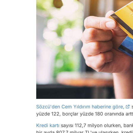
Sözcü'den Cem Yıldırım haberine göre,
s
yüzde 122, borçlar yüzde 180 oranında artt
Kredi kartı
sayısı 112,7 milyon olurken, bank
bir ayda 807,7 milyar TL'ye ulaşırken, kredi