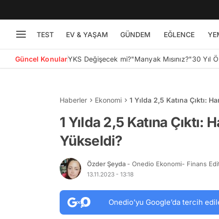
TEST
EV & YAŞAM
GÜNDEM
EĞLENCE
YE
Güncel Konular
YKS Değişecek mi?
"Manyak Mısınız?"
30 Yıl 
Haberler
Ekonomi
1 Yılda 2,5 Katına Çıktı: Ha
1 Yılda 2,5 Katına Çıktı: H
Yükseldi?
Özder Şeyda
- Onedio Ekonomi- Finans Edi
13.11.2023 - 13:18
Onedio’yu Google’da tercih edil