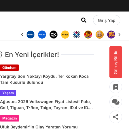
Giriş Yap
Görüş Bildir
En Yeni İçerikler!
Gündem
Yargıtay Son Noktayı Koydu: Ter Kokan Koca
Tam Kusurlu Bulundu
Yaşam
Ağustos 2026 Volkswagen Fiyat Listesi! Polo,
Golf, Tiguan, T-Roc, Taigo, Tayron, ID.4 ve ID.7
Güncel Fiyatları
Magazin
Ufuk Beydemir'in Olay Yaratan Yorumu