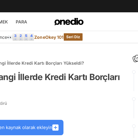
MEK
PARA
Önce👀
ZoneOkey 101
Seri Diz
ngi İllerde Kredi Kartı Borçları Yükseldi?
angi İllerde Kredi Kartı Borçları
törü
en kaynak olarak ekleyin