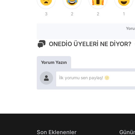
3
2
2
1
Yoru
ONEDİO ÜYELERİ NE DİYOR?
Yorum Yazın
Son Eklenenler
Günün