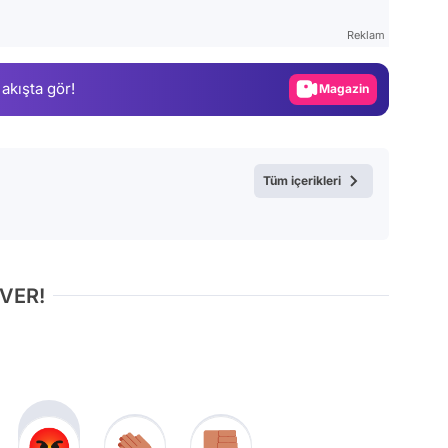
Gündem
Reklam
Magazin
 akışta gör!
Video
Test
Tüm içerikleri
 VER!