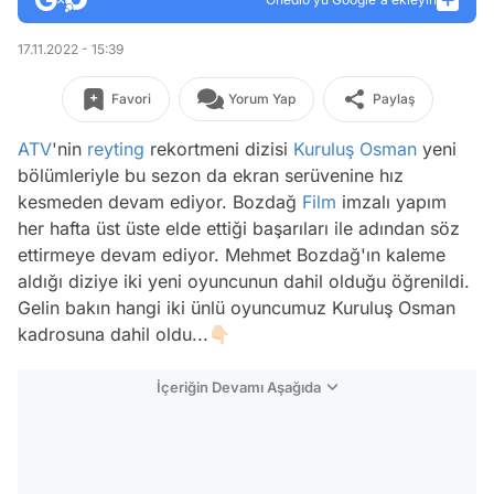
17.11.2022 - 15:39
Favori
Yorum Yap
Paylaş
ATV
'nin
reyting
rekortmeni dizisi
Kuruluş Osman
yeni
bölümleriyle bu sezon da ekran serüvenine hız
kesmeden devam ediyor. Bozdağ
Film
imzalı yapım
her hafta üst üste elde ettiği başarıları ile adından söz
ettirmeye devam ediyor. Mehmet Bozdağ'ın kaleme
aldığı diziye iki yeni oyuncunun dahil olduğu öğrenildi.
Gelin bakın hangi iki ünlü oyuncumuz Kuruluş Osman
kadrosuna dahil oldu...👇🏻
İçeriğin Devamı Aşağıda