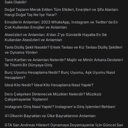
Saklı Olabilir!
Doğal Taşların Merak Edilen Tüm Etkileri, Enerjileri ve Şifa Alanları:
Hangi Doğal Taş Ne İşe Yarar?
Emojilerin Anlamları: 2023 WhatsApp, Instagram ve Twitter'da En
Çok Kullanılan Emojiler ve Anlamları
Atasözleri ve Anlamları: A'dan Z'ye Gündelik Hayatta En Sık
Kullanılan Atasözleri ve Anlamları
Tavla Diziliş Şekli Nasıldır? Erkek Tavlası ve Kız Tavlası Diziliş Şekilleri
ve Oynama Yönleri
Tarot Kartları ve Anlamları Nelerdir? Majör ve Minör Arkana Desteleri
İle Tılsımlı Bir Dünyaya Giriş
Burç Uyumu Hesaplama Nedir? Burç Uyumu, Aşk Uyumu Nasıl
Hesaplanır?
İdeal Kilo Nedir? İdeal Kilo Hesaplama Nasıl Yapılır?
Ders Çalışırken Dinlenecek Müzikler Nelerdir? Müziksiz
Çalışamayanlar Toplanın!
Instagram Giriş Nasıl Yapılır? Instagram'a Giriş İşlemleri Rehberi
41 Ülkenin Bayrakları ve Ülke Bayraklarının Anlamları
GTA San Andreas Hileleri! Oynamaya Doyamayanlar İçin Güncel San