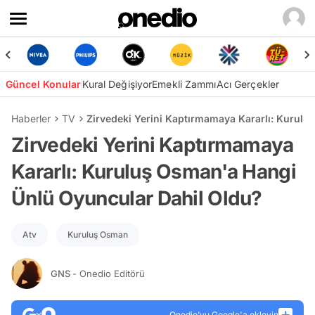
Güncel Konular
Kural Değişiyor
Emekli Zammı
Acı Gerçekler
Haberler
TV
Zirvedeki Yerini Kaptırmamaya Kararlı: Kurul
Zirvedeki Yerini Kaptırmamaya
Kararlı: Kuruluş Osman'a Hangi
Ünlü Oyuncular Dahil Oldu?
Atv
Kuruluş Osman
GNS
- Onedio Editörü
Onedio’yu Google'a ekleyin