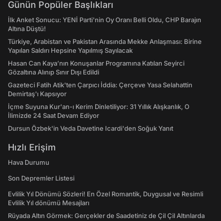
Günün Popüler Başlıkları
İlk Anket Sonucu: YENİ Parti'nin Oy Oranı Belli Oldu, CHP Barajın
Altına Düştü!
Türkiye, Arabistan ve Pakistan Arasında Mekke Anlaşması: Birine
Yapılan Saldırı Hepsine Yapılmış Sayılacak
Hasan Can Kaya’nın Konuşanlar Programına Katılan Seyirci
Gözaltına Alınıp Sınır Dışı Edildi
Gazeteci Fatih Atik'ten Çarpıcı İddia: Çerçeve Yasa Selahattin
Demirtaş'ı Kapsıyor
İçme Suyuna Kur'an-ı Kerim Dinletiliyor: 31 Yıllık Alışkanlık, O
İlimizde 24 Saat Devam Ediyor
Dursun Özbek'in Veda Davetine Icardi'den Soğuk Yanıt
Hızlı Erişim
Hava Durumu
Son Depremler Listesi
Evlilik Yıl Dönümü Sözleri! En Özel Romantik, Duygusal ve Resimli
Evlilik Yıl dönümü Mesajları
Rüyada Altın Görmek: Gerçekler de Saadetiniz de Çil Çil Altınlarda