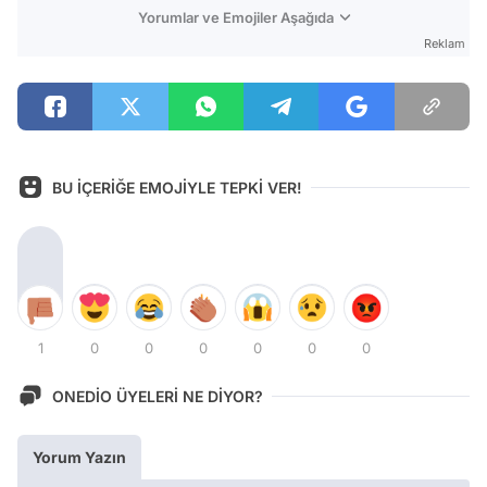
Yorumlar ve Emojiler Aşağıda
Reklam
BU İÇERİĞE EMOJİYLE TEPKİ VER!
1
0
0
0
0
0
0
ONEDİO ÜYELERİ NE DİYOR?
Yorum Yazın