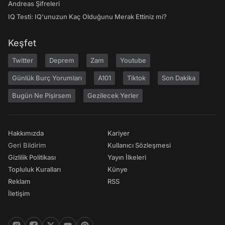
Andreas Şifreleri
IQ Testi: IQ'unuzun Kaç Olduğunu Merak Ettiniz mi?
Keşfet
Twitter
Deprem
Zam
Youtube
Günlük Burç Yorumları
A101
Tiktok
Son Dakika
Bugün Ne Pişirsem
Gezilecek Yerler
Hakkımızda
Kariyer
Geri Bildirim
Kullanıcı Sözleşmesi
Gizlilik Politikası
Yayın İlkeleri
Topluluk Kuralları
Künye
Reklam
RSS
İletişim