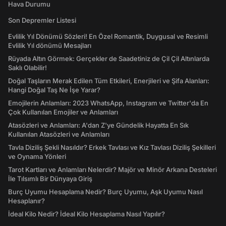
Hava Durumu
Son Depremler Listesi
Evlilik Yıl Dönümü Sözleri! En Özel Romantik, Duygusal ve Resimli
Evlilik Yıl dönümü Mesajları
Rüyada Altın Görmek: Gerçekler de Saadetiniz de Çil Çil Altınlarda
Saklı Olabilir!
Doğal Taşların Merak Edilen Tüm Etkileri, Enerjileri ve Şifa Alanları:
Hangi Doğal Taş Ne İşe Yarar?
Emojilerin Anlamları: 2023 WhatsApp, Instagram ve Twitter'da En
Çok Kullanılan Emojiler ve Anlamları
Atasözleri ve Anlamları: A'dan Z'ye Gündelik Hayatta En Sık
Kullanılan Atasözleri ve Anlamları
Tavla Diziliş Şekli Nasıldır? Erkek Tavlası ve Kız Tavlası Diziliş Şekilleri
ve Oynama Yönleri
Tarot Kartları ve Anlamları Nelerdir? Majör ve Minör Arkana Desteleri
İle Tılsımlı Bir Dünyaya Giriş
Burç Uyumu Hesaplama Nedir? Burç Uyumu, Aşk Uyumu Nasıl
Hesaplanır?
İdeal Kilo Nedir? İdeal Kilo Hesaplama Nasıl Yapılır?