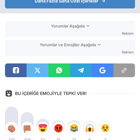
Daha Fazla Sana Özel İçerikler
Yorumlar Aşağıda
Reklam
Yorumlar ve Emojiler Aşağıda
Reklam
BU İÇERİĞE EMOJİYLE TEPKİ VER!
174
108
32
15
14
6
3