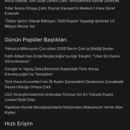
Koca Ülkede Tüm Sular Zehirli Çıktı: Temizlemesi Asırlar Sürecek
Yıllar Sonra Ortaya Çıktı: Poyraz Karayel'in Meltem'i Hare Sürel
Evlendi!
'Ölüler Şehri' Olarak Biliniyor: 1300 Kişinin Yaşadığı Şehirde 1,5
Milyon Mezar Var
Günün Popüler Başlıkları
Yalnızca Milenyum Çocukları 2000'lilerin Çok İyi Bildiği Şeyler
Fatih Altaylı'dan Erdal Beşikçioğlu'na Ağır Eleştiri: "Ulan Siz Kamu
Görevlisisiniz"
Google'ın Yapay Zeka Biriminin Başındaki Türk: Koray
Kavukçuoğlu'nu Tanıyalım!
Türk Hava Kuvvetleri'nin İlk Kadın Generalinin Dedesinin Çanakkale
Gazisi Olduğu Ortaya Çıktı
LGS Yerleştirmelerinin Ardından Türkiye'nin En Yüksek Puanlı
Liseleri Belli Oldu
Yaptıkları Komik Mesajlaşmalarla İletişimden Maksimum Verim Alan
Kişiler
Hızlı Erişim