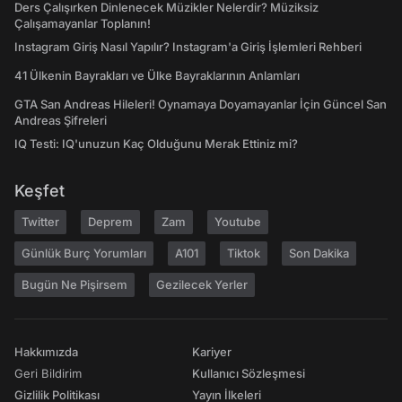
Ders Çalışırken Dinlenecek Müzikler Nelerdir? Müziksiz
Çalışamayanlar Toplanın!
Instagram Giriş Nasıl Yapılır? Instagram'a Giriş İşlemleri Rehberi
41 Ülkenin Bayrakları ve Ülke Bayraklarının Anlamları
GTA San Andreas Hileleri! Oynamaya Doyamayanlar İçin Güncel San
Andreas Şifreleri
IQ Testi: IQ'unuzun Kaç Olduğunu Merak Ettiniz mi?
Keşfet
Twitter
Deprem
Zam
Youtube
Günlük Burç Yorumları
A101
Tiktok
Son Dakika
Bugün Ne Pişirsem
Gezilecek Yerler
Hakkımızda
Kariyer
Geri Bildirim
Kullanıcı Sözleşmesi
Gizlilik Politikası
Yayın İlkeleri