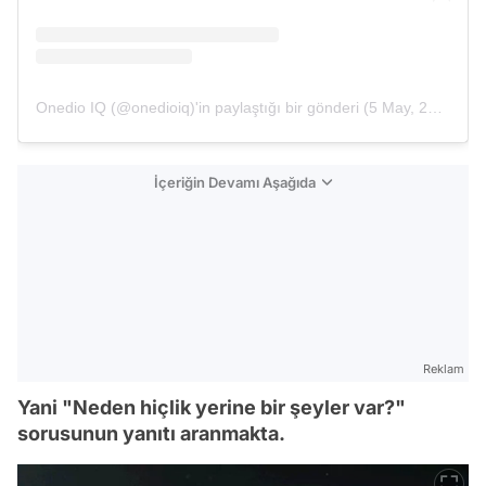
Onedio IQ (@onedioiq)'in paylaştığı bir gönderi
(
5 May, 2019, 1:00ös PDT
İçeriğin Devamı Aşağıda
Reklam
Yani "Neden hiçlik yerine bir şeyler var?"
sorusunun yanıtı aranmakta.