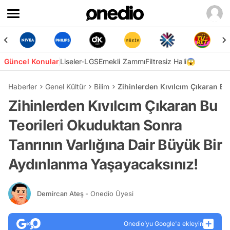
Güncel Konular
Liseler-LGS
Emekli Zammı
Filtresiz Hali😱
Haberler
Genel Kültür
Bilim
Zihinlerden Kıvılcım Çıkaran Bu
Zihinlerden Kıvılcım Çıkaran Bu
Teorileri Okuduktan Sonra
Tanrının Varlığına Dair Büyük Bir
Aydınlanma Yaşayacaksınız!
Demircan Ateş
- Onedio Üyesi
Onedio’yu Google'a ekleyin