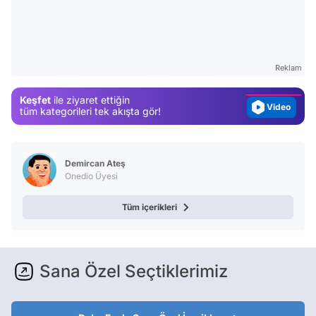
Video
Test
Gündem
Reklam
Magazin
Keşfet
ile ziyaret ettiğin
Video
tüm kategorileri tek akışta gör!
Test
Demircan Ateş
Onedio Üyesi
Tüm içerikleri
Sana Özel Seçtiklerimiz