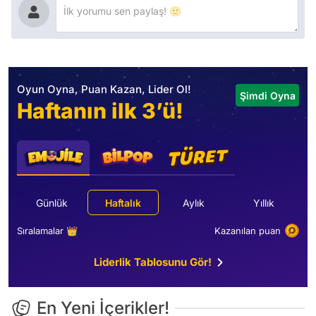
Oyun Oyna, Puan Kazan, Lider Ol!
Şimdi Oyna
Haftanın ilk 3’ü!
Günlük
Haftalık
Aylık
Yıllık
Sıralamalar 👑
Kazanılan puan
Liderlik Tablosunu Gör!
En Yeni İçerikler!