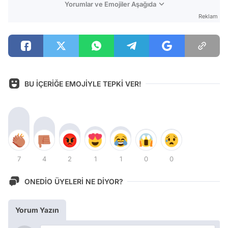
Yorumlar ve Emojiler Aşağıda
Reklam
BU İÇERİĞE EMOJİYLE TEPKİ VER!
7
4
2
1
1
0
0
ONEDİO ÜYELERİ NE DİYOR?
Yorum Yazın