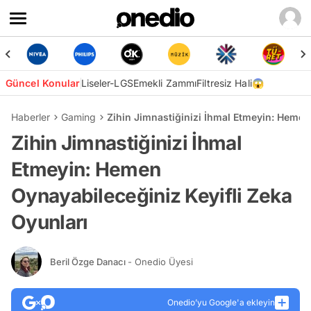
Güncel Konular
Liseler-LGS
Emekli Zammı
Filtresiz Hali😱
Haberler
Gaming
Zihin Jimnastiğinizi İhmal Etmeyin: Hemen
Zihin Jimnastiğinizi İhmal
Etmeyin: Hemen
Oynayabileceğiniz Keyifli Zeka
Oyunları
Beril Özge Danacı
- Onedio Üyesi
Onedio’yu Google'a ekleyin