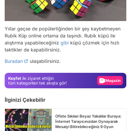
Yıllar geçse de popülerliğinden bir şey kaybetmeyen
Rubik Küp online ortama da taşındı. Rubik küpü ile
Video
alıştırma yapabileceğiniz
gibi
küpü çözmek için hızlı
taktikler de kapabilirsiniz.
Test
Buradan
ulaşabilirsiniz.
Gündem
Magazin
Keşfet
ile ziyaret ettiğin
Video
tüm kategorileri tek akışta gör!
Test
İlginizi Çekebilir
Ofiste Sıkılan Beyaz Yakalılar Buraya:
İnternet Tarayıcınızdan Oynayarak
Mesaiyi Bitirebileceğiniz 9 Oyun