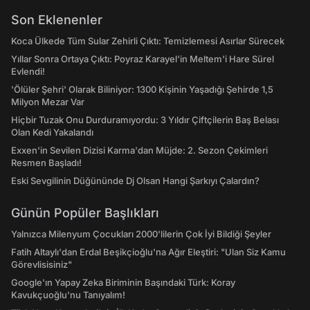
Son Eklenenler
Koca Ülkede Tüm Sular Zehirli Çıktı: Temizlemesi Asırlar Sürecek
Yıllar Sonra Ortaya Çıktı: Poyraz Karayel'in Meltem'i Hare Sürel
Evlendi!
'Ölüler Şehri' Olarak Biliniyor: 1300 Kişinin Yaşadığı Şehirde 1,5
Milyon Mezar Var
Hiçbir Tuzak Onu Durduramıyordu: 3 Yıldır Çiftçilerin Baş Belası
Olan Kedi Yakalandı
Exxen'in Sevilen Dizisi Karma'dan Müjde: 2. Sezon Çekimleri
Resmen Başladı!
Eski Sevgilinin Düğününde Dj Olsan Hangi Şarkıyı Çalardın?
Günün Popüler Başlıkları
Yalnızca Milenyum Çocukları 2000'lilerin Çok İyi Bildiği Şeyler
Fatih Altaylı'dan Erdal Beşikçioğlu'na Ağır Eleştiri: "Ulan Siz Kamu
Görevlisisiniz"
Google'ın Yapay Zeka Biriminin Başındaki Türk: Koray
Kavukçuoğlu'nu Tanıyalım!