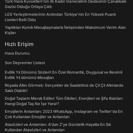
Türk Hava Kuvvetleri'nin İlk Kadın Generalinin Dedesinin Çanakkale
Gazisi Olduğu Ortaya Çıktı
LGS Yerleştirmelerinin Ardından Türkiye'nin En Yüksek Puanlı
Liseleri Belli Oldu
Yaptıkları Komik Mesajlaşmalarla İletişimden Maksimum Verim Alan
Kişiler
Hızlı Erişim
Hava Durumu
Son Depremler Listesi
Evlilik Yıl Dönümü Sözleri! En Özel Romantik, Duygusal ve Resimli
Evlilik Yıl dönümü Mesajları
Rüyada Altın Görmek: Gerçekler de Saadetiniz de Çil Çil Altınlarda
Saklı Olabilir!
Doğal Taşların Merak Edilen Tüm Etkileri, Enerjileri ve Şifa Alanları:
Hangi Doğal Taş Ne İşe Yarar?
Emojilerin Anlamları: 2023 WhatsApp, Instagram ve Twitter'da En
Çok Kullanılan Emojiler ve Anlamları
Atasözleri ve Anlamları: A'dan Z'ye Gündelik Hayatta En Sık
Kullanılan Atasözleri ve Anlamları