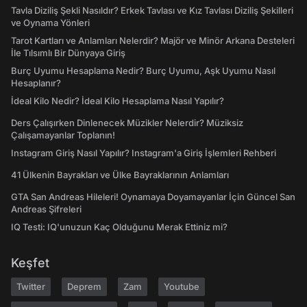
Tavla Diziliş Şekli Nasıldır? Erkek Tavlası ve Kız Tavlası Diziliş Şekilleri
ve Oynama Yönleri
Tarot Kartları ve Anlamları Nelerdir? Majör ve Minör Arkana Desteleri
İle Tılsımlı Bir Dünyaya Giriş
Burç Uyumu Hesaplama Nedir? Burç Uyumu, Aşk Uyumu Nasıl
Hesaplanır?
İdeal Kilo Nedir? İdeal Kilo Hesaplama Nasıl Yapılır?
Ders Çalışırken Dinlenecek Müzikler Nelerdir? Müziksiz
Çalışamayanlar Toplanın!
Instagram Giriş Nasıl Yapılır? Instagram'a Giriş İşlemleri Rehberi
41 Ülkenin Bayrakları ve Ülke Bayraklarının Anlamları
GTA San Andreas Hileleri! Oynamaya Doyamayanlar İçin Güncel San
Andreas Şifreleri
IQ Testi: IQ'unuzun Kaç Olduğunu Merak Ettiniz mi?
Keşfet
Twitter
Deprem
Zam
Youtube