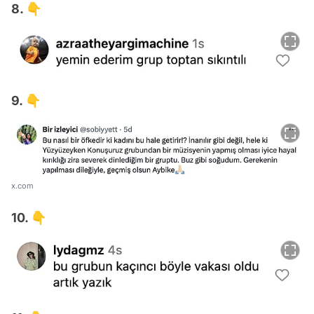
8. 👇
9. 👇
x.com
10. 👇