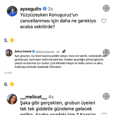
5. 👇
x.com
6. 👇