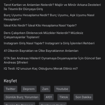
Tarot Kartları ve Anlamları Nelerdir? Majör ve Minör Arkana Desteleri
İle Tılsımlı Bir Dünyaya Giriş
Burç Uyumu Hesaplama Nedir? Burç Uyumu, Aşk Uyumu Nasıl
Hesaplanır?
İdeal Kilo Nedir? İdeal Kilo Hesaplama Nasıl Yapılır?
Ders Çalışırken Dinlenecek Müzikler Nelerdir? Müziksiz
Çalışamayanlar Toplanın!
Instagram Giriş Nasıl Yapılır? Instagram'a Giriş İşlemleri Rehberi
41 Ülkenin Bayrakları ve Ülke Bayraklarının Anlamları
GTA San Andreas Hileleri! Oynamaya Doyamayanlar İçin Güncel San
Andreas Şifreleri
IQ Testi: IQ'unuzun Kaç Olduğunu Merak Ettiniz mi?
Keşfet
Twitter
Deprem
Zam
Youtube
Günlük Burç Yorumları
A101
Tiktok
Son Dakika