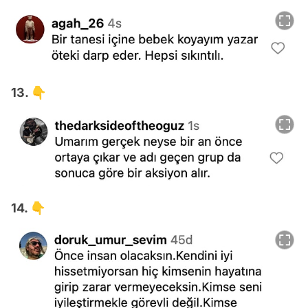
13. 👇
14. 👇