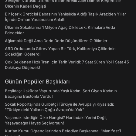
3 Milyon Nüfuslu Ülkede 6 Kilometrelik Altın Damarı Keşfedildi:
Ülkenin Kaderi Değişti
Bir İçerik Üreticisi Babasının Yanlışlıkla Aldığı Taşlık Araziden Yıllar
İçinde Orman Yaratmasını Anlattı
Ülkenin Sokaklarına 1 Milyon Ağaç Dikilecek: Klimalara Veda
Edecekler
Ağlamalık Değil Ama Derin Derin Düşündüren O Ritimler
ABD Ordusunda Görev Yapan Bir Türk, Kaliforniya Çöllerinin
Sıcaklığını Gösterdi
Çok Beklenen Hızlı Tren İçin Tarih Verildi: 7 Saat Süren Yol 1 Saat 45
Dakikaya Düşecek!
Günün Popüler Başlıkları
Beşiktaş-Üsküdar Vapurunda Yaşlı Kadın, Şort Giyen Kadının
Bacağına Bastonla Vurdu!
Sokak Röportajında Gurbetçi Türkiye ile Avrupa'yı Kıyasladı:
"Türkiye’deki Yolların Çoğu Avrupa’da Yok"
Yaşamak İstediğin Ülke Hangisi? Haritadaki Yerini Değil,
Yaşayacağın Hayatı Seçiyorsun!
Kur'an Kursu Öğrencilerinden Belediye Başkanına: "Manifest’i