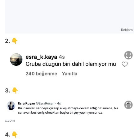
Reklam
2. 👇
3. 👇
x.com
4. 👇