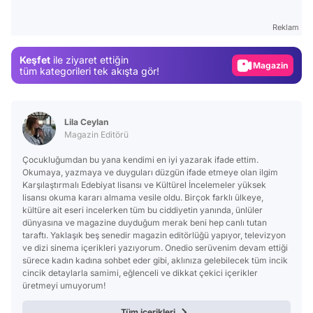
Gündem
Reklam
Magazin
Keşfet
ile ziyaret ettiğin
Video
tüm kategorileri tek akışta gör!
Test
Lila Ceylan
Magazin Editörü
Çocukluğumdan bu yana kendimi en iyi yazarak ifade ettim.
Okumaya, yazmaya ve duyguları düzgün ifade etmeye olan ilgim
Karşılaştırmalı Edebiyat lisansı ve Kültürel İncelemeler yüksek
lisansı okuma kararı almama vesile oldu. Birçok farklı ülkeye,
kültüre ait eseri incelerken tüm bu ciddiyetin yanında, ünlüler
dünyasına ve magazine duyduğum merak beni hep canlı tutan
taraftı. Yaklaşık beş senedir magazin editörlüğü yapıyor, televizyon
ve dizi sinema içerikleri yazıyorum. Onedio serüvenim devam ettiği
sürece kadın kadına sohbet eder gibi, aklınıza gelebilecek tüm incik
cincik detaylarla samimi, eğlenceli ve dikkat çekici içerikler
üretmeyi umuyorum!
Tüm içerikleri