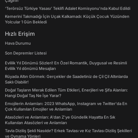
Çağırın"
‘Terörsüz Türkiye Yasası’ Teklifi Adalet Komisyonu'nda Kabul Edildi
Kemerini Takmadığı İçin Uçak Kalkamadı: Küçük Çocuk Yüzünden
Yolcular 1 Gün Bekledi
Hızlı Erişim
Hava Durumu
Son Depremler Listesi
Evlilik Yıl Dönümü Sözleri! En Özel Romantik, Duygusal ve Resimli
Evlilik Yıl dönümü Mesajları
Rüyada Altın Görmek: Gerçekler de Saadetiniz de Çil Çil Altınlarda
Saklı Olabilir!
Doğal Taşların Merak Edilen Tüm Etkileri, Enerjileri ve Şifa Alanları:
Hangi Doğal Taş Ne İşe Yarar?
Emojilerin Anlamları: 2023 WhatsApp, Instagram ve Twitter'da En
Çok Kullanılan Emojiler ve Anlamları
Atasözleri ve Anlamları: A'dan Z'ye Gündelik Hayatta En Sık
Kullanılan Atasözleri ve Anlamları
Tavla Diziliş Şekli Nasıldır? Erkek Tavlası ve Kız Tavlası Diziliş Şekilleri
ve Oynama Yönleri