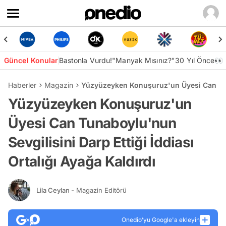
Güncel Konular
Bastonla Vurdu!
"Manyak Mısınız?"
30 Yıl Önce👀
Haberler
Magazin
Yüzyüzeyken Konuşuruz'un Üyesi Can Tunab
Yüzyüzeyken Konuşuruz'un
Üyesi Can Tunaboylu'nun
Sevgilisini Darp Ettiği İddiası
Ortalığı Ayağa Kaldırdı
Lila Ceylan
- Magazin Editörü
Onedio’yu Google'a ekleyin