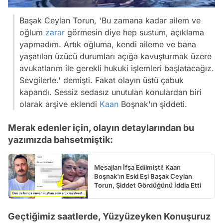
Başak Ceylan Torun, 'Bu zamana kadar ailem ve
oğlum
zarar
görmesin diye hep sustum, açıklama
yapmadım. Artık oğluma, kendi aileme ve bana
yaşatılan üzücü durumları açığa kavuşturmak üzere
avukatlarım ile gerekli hukuki işlemleri başlatacağız.
Sevgilerle.' demişti. Fakat olayın üstü çabuk
kapandı. Sessiz sedasız unutulan konulardan biri
olarak arşive eklendi
Kaan
Boşnak'ın şiddeti.
Merak edenler için, olayın detaylarından bu
yazımızda bahsetmiştik:
Mesajları İfşa Edilmişti! Kaan
Boşnak'ın Eski Eşi Başak Ceylan
Torun, Şiddet Gördüğünü İddia Etti
Geçtiğimiz saatlerde, Yüzyüzeyken Konuşuruz