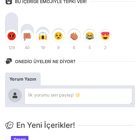
BU İÇERİĞE EMOJİYLE TEPKİ VER!
129
40
19
9
6
5
2
ONEDİO ÜYELERİ NE DİYOR?
Yorum Yazın
En Yeni İçerikler!
Yaşam