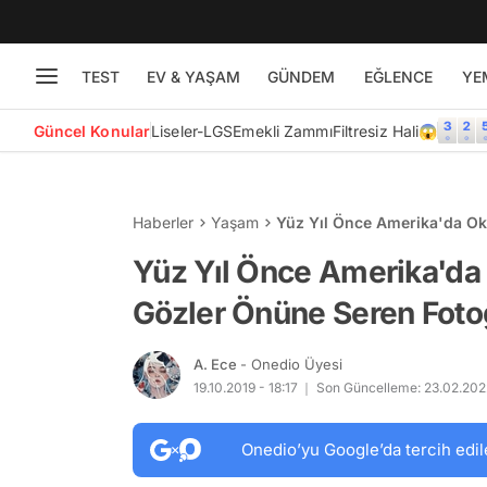
TEST
EV & YAŞAM
GÜNDEM
EĞLENCE
YE
Güncel Konular
Liseler-LGS
Emekli Zammı
Filtresiz Hali😱
Haberler
Yaşam
Yüz Yıl Önce Amerika'da Ok
Fotoğraflar
Yüz Yıl Önce Amerika'da
Gözler Önüne Seren Foto
A. Ece
- Onedio Üyesi
19.10.2019 - 18:17
Son Güncelleme: 23.02.2022
Onedio’yu Google’da tercih edil