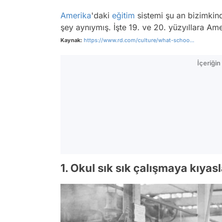
Amerika
'daki
eğitim
sistemi şu an bizimkin
şey aynıymış. İşte 19. ve 20. yüzyıllara Am
Kaynak:
https://www.rd.com/culture/what-schoo...
İçeriği
1. Okul sık sık çalışmaya kıyas