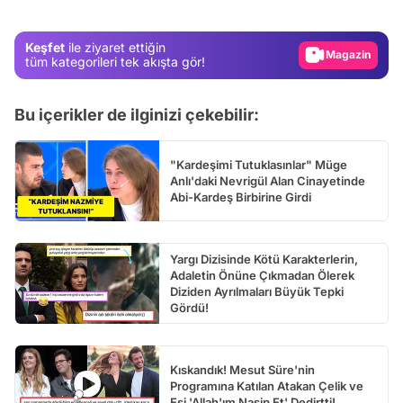
Magazin
Keşfet
ile ziyaret ettiğin
Video
tüm kategorileri tek akışta gör!
Test
Bu içerikler de ilginizi çekebilir:
"Kardeşimi Tutuklasınlar" Müge
Anlı'daki Nevrigül Alan Cinayetinde
Abi-Kardeş Birbirine Girdi
Yargı Dizisinde Kötü Karakterlerin,
Adaletin Önüne Çıkmadan Ölerek
Diziden Ayrılmaları Büyük Tepki
Gördü!
Kıskandık! Mesut Süre'nin
Programına Katılan Atakan Çelik ve
Eşi 'Allah'ım Nasip Et' Dedirtti!