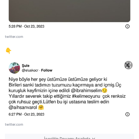
twitter.com
👇
twitter.com
İçeriğin Devamı Aşağıda