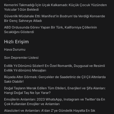
Kemerini Takmadığı İçin Uçak Kalkamadı: Küçük Çocuk Yüzünden
Yolcular 1 Gün Bekledi
Güvenlik Müdahale Etti: Manifest'in Bodrum'da Verdiği Konserde
Bir Genç Sahneye Atladı
ABD Ordusunda Görev Yapan Bir Türk, Kaliforniya Çöllerinin
Sıcaklığını Gösterdi
Hızlı Erişim
Hava Durumu
Son Depremler Listesi
Evlilik Yıl Dönümü Sözleri! En Özel Romantik, Duygusal ve Resimli
Evlilik Yıl dönümü Mesajları
Rüyada Altın Görmek: Gerçekler de Saadetiniz de Çil Çil Altınlarda
Saklı Olabilir!
Doğal Taşların Merak Edilen Tüm Etkileri, Enerjileri ve Şifa Alanları:
Hangi Doğal Taş Ne İşe Yarar?
Emojilerin Anlamları: 2023 WhatsApp, Instagram ve Twitter'da En
Çok Kullanılan Emojiler ve Anlamları
Atasözleri ve Anlamları: A'dan Z'ye Gündelik Hayatta En Sık