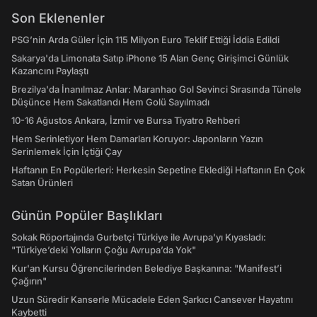
Son Eklenenler
PSG’nin Arda Güler İçin 115 Milyon Euro Teklif Ettiği İddia Edildi
Sakarya'da Limonata Satıp iPhone 15 Alan Genç Girişimci Günlük
Kazancını Paylaştı
Brezilya'da İnanılmaz Anlar: Maranhao Gol Sevinci Sırasında Tünele
Düşünce Hem Sakatlandı Hem Golü Sayılmadı
10-16 Ağustos Ankara, İzmir ve Bursa Tiyatro Rehberi
Hem Serinletiyor Hem Damarları Koruyor: Japonların Yazın
Serinlemek İçin İçtiği Çay
Haftanın En Popülerleri: Herkesin Sepetine Eklediği Haftanın En Çok
Satan Ürünleri
Günün Popüler Başlıkları
Sokak Röportajında Gurbetçi Türkiye ile Avrupa'yı Kıyasladı:
"Türkiye’deki Yolların Çoğu Avrupa’da Yok"
Kur'an Kursu Öğrencilerinden Belediye Başkanına: "Manifest’i
Çağırın"
Uzun Süredir Kanserle Mücadele Eden Şarkıcı Cansever Hayatını
Kaybetti