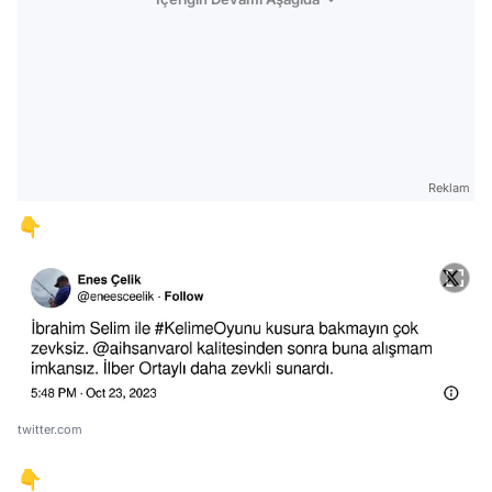
Reklam
👇
twitter.com
👇