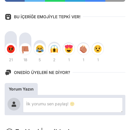
BU İÇERİĞE EMOJİYLE TEPKİ VER!
21
18
5
2
1
1
1
ONEDİO ÜYELERİ NE DİYOR?
Yorum Yazın