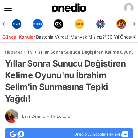
Güncel Konular
Bastonla Vurdu!
"Manyak Mısınız?"
30 Yıl Önce👀
Haberler
TV
Yıllar Sonra Sunucu Değiştiren Kelime Oyunu'
Yıllar Sonra Sunucu Değiştiren
Kelime Oyunu'nu İbrahim
Selim'in Sunmasına Tepki
Yağdı!
Esra Demirci
- TV Editörü
Onedio’yu Google'a ekleyin