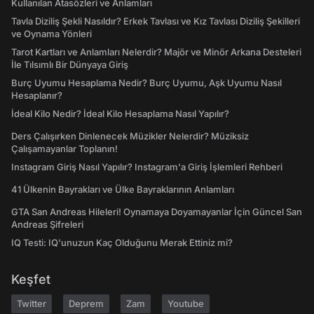
Kullanılan Atasözleri ve Anlamları
Tavla Diziliş Şekli Nasıldır? Erkek Tavlası ve Kız Tavlası Diziliş Şekilleri
ve Oynama Yönleri
Tarot Kartları ve Anlamları Nelerdir? Majör ve Minör Arkana Desteleri
İle Tılsımlı Bir Dünyaya Giriş
Burç Uyumu Hesaplama Nedir? Burç Uyumu, Aşk Uyumu Nasıl
Hesaplanır?
İdeal Kilo Nedir? İdeal Kilo Hesaplama Nasıl Yapılır?
Ders Çalışırken Dinlenecek Müzikler Nelerdir? Müziksiz
Çalışamayanlar Toplanın!
Instagram Giriş Nasıl Yapılır? Instagram'a Giriş İşlemleri Rehberi
41 Ülkenin Bayrakları ve Ülke Bayraklarının Anlamları
GTA San Andreas Hileleri! Oynamaya Doyamayanlar İçin Güncel San
Andreas Şifreleri
IQ Testi: IQ'unuzun Kaç Olduğunu Merak Ettiniz mi?
Keşfet
Twitter
Deprem
Zam
Youtube