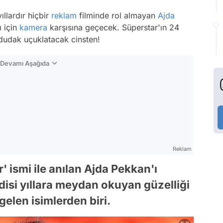
llardır hiçbir
reklam
filminde rol almayan
Ajda
ı için
kamera
karşısına geçecek. Süperstar'ın 24
e dudak uçuklatacak cinsten!
n Devamı Aşağıda
Reklam
r' ismi ile anılan Ajda Pekkan'ı
disi yıllara meydan okuyan güzelliği
gelen isimlerden biri.