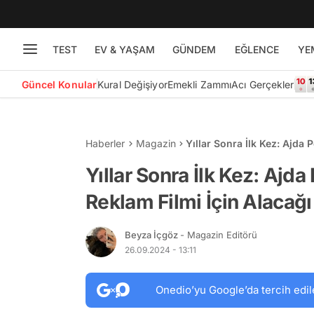
TEST
EV & YAŞAM
GÜNDEM
EĞLENCE
YE
Güncel Konular
Kural Değişiyor
Emekli Zammı
Acı Gerçekler
Haberler
Magazin
Yıllar Sonra İlk Kez: Ajda 
Dudak Uçuklattı!
Yıllar Sonra İlk Kez: Ajda
Reklam Filmi İçin Alacağı
Beyza İçgöz
- Magazin Editörü
26.09.2024 - 13:11
Onedio’yu Google’da tercih edil