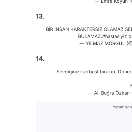
— Emre Koyun 
13.
BİR İNSAN KARAKTERSİZ OLAMAZ.SE
BULAMAZ.
#hastasiyiz
d
— YILMAZ MORGÜL (
14.
Sevdiğinizi serbest bırakın. Döner
— Ali Buğra Özkan
Yorumlar v