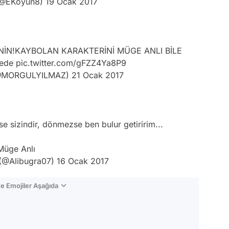
(@EKoyun8)
19 Ocak 2017
NİN!KAYBOLAN KARAKTERİNİ MÜGE ANLI BİLE
ede
pic.twitter.com/gFZZ4Ya8P9
@MORGULYILMAZ)
21 Ocak 2017
se sizindir, dönmezse ben bulur getiririm...
Müge Anlı
 (@Alibugra07)
16 Ocak 2017
e Emojiler Aşağıda