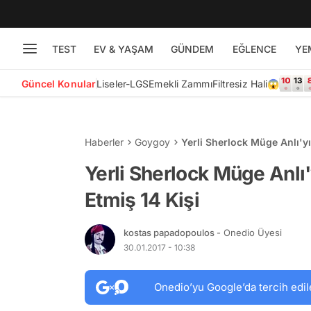
TEST
EV & YAŞAM
GÜNDEM
EĞLENCE
YE
Güncel Konular
Liseler-LGS
Emekli Zammı
Filtresiz Hali😱
Haberler
Goygoy
Yerli Sherlock Müge Anlı'y
Yerli Sherlock Müge Anlı
Etmiş 14 Kişi
kostas papadopoulos
- Onedio Üyesi
30.01.2017 - 10:38
Onedio’yu Google’da tercih edil