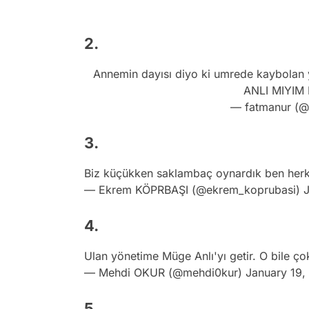
2.
Annemin dayısı diyo ki umrede kaybolan 
ANLI MIYIM
— fatmanur (@
3.
Biz küçükken saklambaç oynardık ben herk
— Ekrem KÖPRBAŞI (@ekrem_koprubasi)
J
4.
Ulan yönetime Müge Anlı'yı getir. O bile 
— Mehdi OKUR (@mehdi0kur)
January 19,
5.