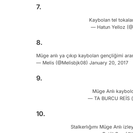
7.
Kaybolan tel tokala
— Hatun Yelloz (@
8.
Müge anlı ya çıkıp kaybolan gençliğimi ar
— Melis (@Melisbjk08)
January 20, 2017
9.
Müge Anlı kaybold
— TA BURCU REİS 
10.
Stalkerlığımı Müge Anlı iz