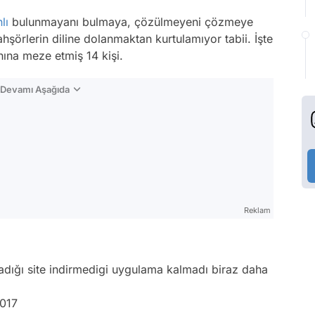
lı
bulunmayanı bulmaya, çözülmeyeni çözmeye
örlerin diline dolanmaktan kurtulamıyor tabii. İşte
ına meze etmiş 14 kişi.
n Devamı Aşağıda
Reklam
lmadığı site indirmedigi uygulama kalmadı biraz daha
2017