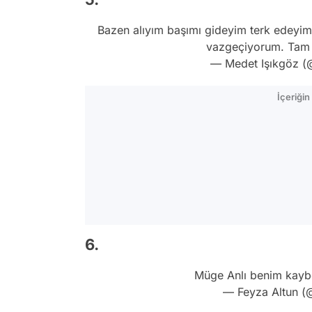
Bazen alıyım başımı gideyim terk edeyim
vazgeçiyorum. Tam g
— Medet Işıkgöz 
İçeriği
6.
Müge Anlı benim kayb
— Feyza Altun (