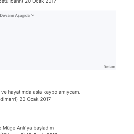
etullcann)
20 Ocak 2017
n Devamı Aşağıda
Reklam
 ve hayatımda asla kaybolamıycam.
dimarri)
20 Ocak 2017
ce Müge Anlı'ya başladım