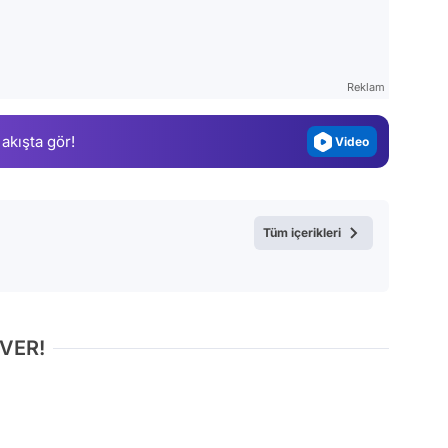
Video
Test
Gündem
Reklam
Magazin
 akışta gör!
Video
Test
Tüm içerikleri
 VER!