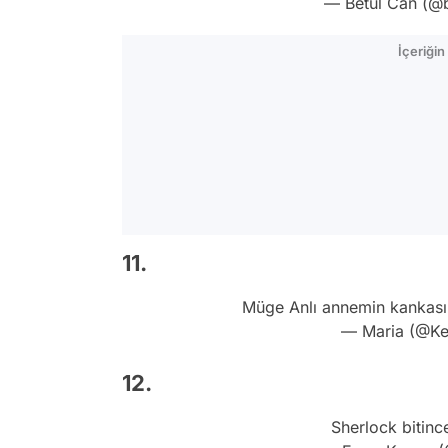
— Betül Can (@b
İçeriği
11.
Müge Anlı annemin kankası
— Maria (@Ke
12.
Sherlock bitin