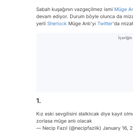
Sabah kuşağının vazgeçilmez ismi
Müge An
devam ediyor. Durum böyle olunca da mizahş
yerli
Sherlock
Müge Anlı'yı
Twitter
'da mizah
İçeriği
1.
Kız eski sevgilisini stalklıcak diye kayıt o
zorlasa müge anlı olacak
— Necip Fazıl (@necipfazilk)
January 16, 