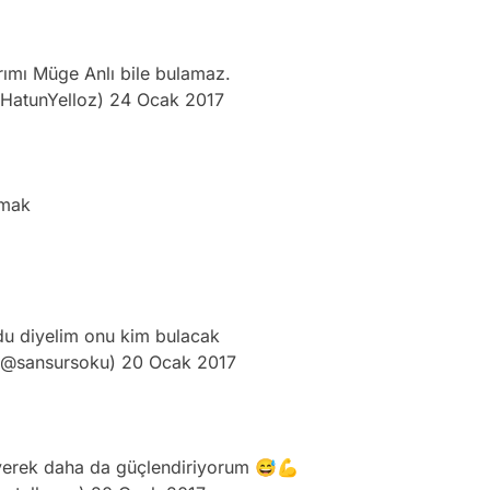
rımı Müge Anlı bile bulamaz.
HatunYelloz)
24 Ocak 2017
amak
u diyelim onu kim bulacak
(@sansursoku)
20 Ocak 2017
leyerek daha da güçlendiriyorum 😅💪