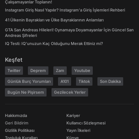
Çalışamayanlar Toplanın!
Instagram Giriş Nasıl Yapılır? Instagram'a Giriş İşlemleri Rehberi
41 Ülkenin Bayrakları ve Ülke Bayraklarının Anlamları
GTA San Andreas Hileleri! Oynamaya Doyamayanlar İçin Güncel San
Andreas Şifreleri
IQ Testi: IQ'unuzun Kaç Olduğunu Merak Ettiniz mi?
Keşfet
Twitter
Deprem
Zam
Youtube
Günlük Burç Yorumları
A101
Tiktok
Son Dakika
Bugün Ne Pişirsem
Gezilecek Yerler
Hakkımızda
Kariyer
Geri Bildirim
Kullanıcı Sözleşmesi
Gizlilik Politikası
Yayın İlkeleri
Topluluk Kuralları
Künye