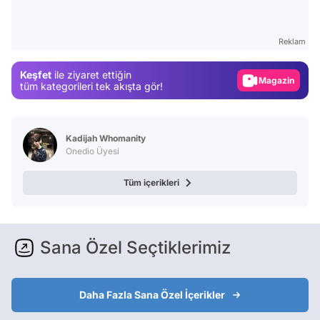
Test
Gündem
Reklam
Magazin
Keşfet
ile ziyaret ettiğin
Video
tüm kategorileri tek akışta gör!
Test
Kadijah Whomanity
Onedio Üyesi
Tüm içerikleri
Sana Özel Seçtiklerimiz
Daha Fazla Sana Özel İçerikler