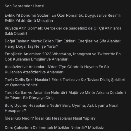
Son Depremler Listesi
Evlilik Yıl Dönümü Sözleri! En Özel Romantik, Duygusal ve Resimli
Evlilik Yıl dönümü Mesajları
Rüyada Altın Görmek: Gerçekler de Saadetiniz de Çil Çil Altınlarda
Saklı Olabilir!
Doğal Taşların Merak Edilen Tüm Etkileri, Enerjileri ve Şifa Alanları:
Hangi Doğal Taş Ne İşe Yarar?
Emojilerin Anlamları: 2023 WhatsApp, Instagram ve Twitter'da En
Çok Kullanılan Emojiler ve Anlamları
Atasözleri ve Anlamları: A'dan Z'ye Gündelik Hayatta En Sık
Kullanılan Atasözleri ve Anlamları
Tavla Diziliş Şekli Nasıldır? Erkek Tavlası ve Kız Tavlası Diziliş Şekilleri
ve Oynama Yönleri
Tarot Kartları ve Anlamları Nelerdir? Majör ve Minör Arkana Desteleri
İle Tılsımlı Bir Dünyaya Giriş
Burç Uyumu Hesaplama Nedir? Burç Uyumu, Aşk Uyumu Nasıl
Hesaplanır?
İdeal Kilo Nedir? İdeal Kilo Hesaplama Nasıl Yapılır?
Ders Çalışırken Dinlenecek Müzikler Nelerdir? Müziksiz