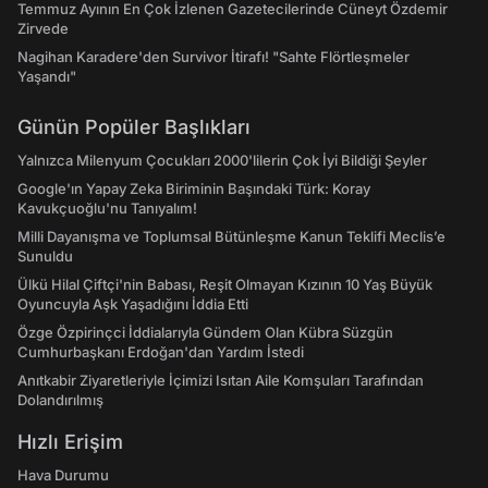
Temmuz Ayının En Çok İzlenen Gazetecilerinde Cüneyt Özdemir
Zirvede
Nagihan Karadere'den Survivor İtirafı! "Sahte Flörtleşmeler
Yaşandı"
Günün Popüler Başlıkları
Yalnızca Milenyum Çocukları 2000'lilerin Çok İyi Bildiği Şeyler
Google'ın Yapay Zeka Biriminin Başındaki Türk: Koray
Kavukçuoğlu'nu Tanıyalım!
Milli Dayanışma ve Toplumsal Bütünleşme Kanun Teklifi Meclis’e
Sunuldu
Ülkü Hilal Çiftçi'nin Babası, Reşit Olmayan Kızının 10 Yaş Büyük
Oyuncuyla Aşk Yaşadığını İddia Etti
Özge Özpirinçci İddialarıyla Gündem Olan Kübra Süzgün
Cumhurbaşkanı Erdoğan'dan Yardım İstedi
Anıtkabir Ziyaretleriyle İçimizi Isıtan Aile Komşuları Tarafından
Dolandırılmış
Hızlı Erişim
Hava Durumu