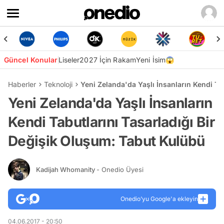
Güncel Konular
Liseler
2027 İçin Rakam
Yeni İsim😱
Haberler
Teknoloji
Yeni Zelanda'da Yaşlı İnsanların Kendi Ta
Yeni Zelanda'da Yaşlı İnsanların
Kendi Tabutlarını Tasarladığı Bir
Değişik Oluşum: Tabut Kulübü
Kadijah Whomanity
- Onedio Üyesi
Onedio’yu Google'a ekleyin
04.06.2017 - 20:50