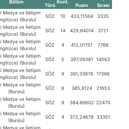
Bölüm
Kont.
Türü
Puanı
Sırası
i Medya ve İletişim
SÖZ
10
433,11564
3335
İngilizce) (Burslu)
i Medya ve İletişim
SÖZ
14
429,64014
3721
İngilizce) (Burslu)
i Medya ve İletişim
SÖZ
4
412,01751
7768
İngilizce) (Burslu)
i Medya ve İletişim
SÖZ
5
397,09381
14563
İngilizce) (Burslu)
i Medya ve İletişim
SÖZ
9
391,33876
17386
İngilizce) (Burslu)
i Medya ve İletişim
SÖZ
8
385,8124
21653
(Burslu)
i Medya ve İletişim
SÖZ
9
384,86602
22470
(Burslu)
i Medya ve İletişim
SÖZ
4
372,24678
33351
(Burslu)
i Medya ve İletişim