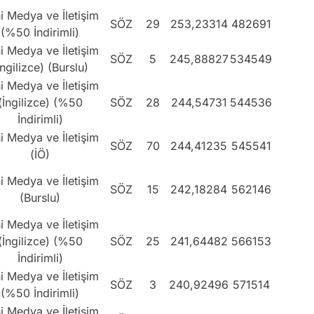
i Medya ve İletişim
SÖZ
29
253,23314
482691
(%50 İndirimli)
i Medya ve İletişim
SÖZ
5
245,88827
534549
İngilizce) (Burslu)
i Medya ve İletişim
(İngilizce) (%50
SÖZ
28
244,54731
544536
İndirimli)
i Medya ve İletişim
SÖZ
70
244,41235
545541
(İÖ)
i Medya ve İletişim
SÖZ
15
242,18284
562146
(Burslu)
i Medya ve İletişim
(İngilizce) (%50
SÖZ
25
241,64482
566153
İndirimli)
i Medya ve İletişim
SÖZ
3
240,92496
571514
(%50 İndirimli)
i Medya ve İletişim