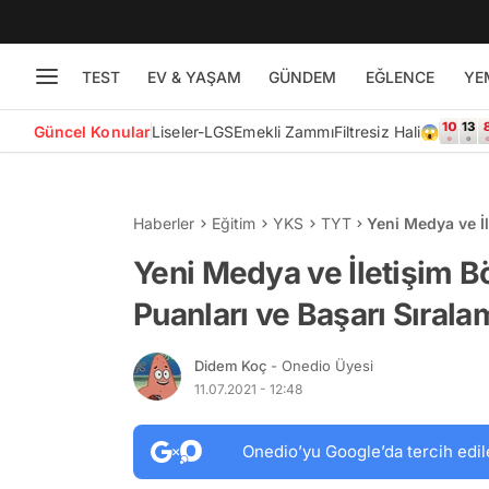
TEST
EV & YAŞAM
GÜNDEM
EĞLENCE
YE
Güncel Konular
Liseler-LGS
Emekli Zammı
Filtresiz Hali😱
Haberler
Eğitim
YKS
TYT
Yeni Medya ve İl
Sıralamaları
Yeni Medya ve İletişim B
Puanları ve Başarı Sırala
Didem Koç
- Onedio Üyesi
11.07.2021 - 12:48
Onedio’yu Google’da tercih edil