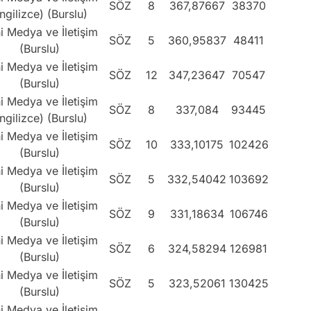
SÖZ
8
367,87667
38370
İngilizce) (Burslu)
i Medya ve İletişim
SÖZ
5
360,95837
48411
(Burslu)
i Medya ve İletişim
SÖZ
12
347,23647
70547
(Burslu)
i Medya ve İletişim
SÖZ
8
337,084
93445
İngilizce) (Burslu)
i Medya ve İletişim
SÖZ
10
333,10175
102426
(Burslu)
i Medya ve İletişim
SÖZ
5
332,54042
103692
(Burslu)
i Medya ve İletişim
SÖZ
9
331,18634
106746
(Burslu)
i Medya ve İletişim
SÖZ
6
324,58294
126981
(Burslu)
i Medya ve İletişim
SÖZ
5
323,52061
130425
(Burslu)
i Medya ve İletişim