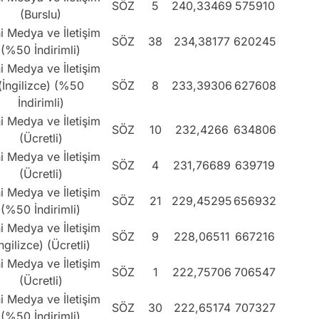
SÖZ
5
240,33469
575910
(Burslu)
i Medya ve İletişim
SÖZ
38
234,38177
620245
(%50 İndirimli)
i Medya ve İletişim
(İngilizce) (%50
SÖZ
8
233,39306
627608
İndirimli)
i Medya ve İletişim
SÖZ
10
232,4266
634806
(Ücretli)
i Medya ve İletişim
SÖZ
4
231,76689
639719
(Ücretli)
i Medya ve İletişim
SÖZ
21
229,45295
656932
(%50 İndirimli)
i Medya ve İletişim
SÖZ
9
228,06511
667216
İngilizce) (Ücretli)
i Medya ve İletişim
SÖZ
1
222,75706
706547
(Ücretli)
i Medya ve İletişim
SÖZ
30
222,65174
707327
(%50 İndirimli)