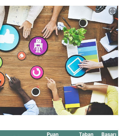
Puan
Taban
Başarı