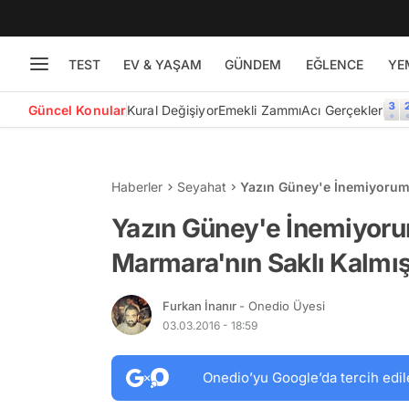
TEST
EV & YAŞAM
GÜNDEM
EĞLENCE
YE
Güncel Konular
Kural Değişiyor
Emekli Zammı
Acı Gerçekler
Haberler
Seyahat
Yazın Güney'e İnemiyorum 
Cennet Yöresi
Yazın Güney'e İnemiyoru
Marmara'nın Saklı Kalmış
Furkan İnanır
- Onedio Üyesi
03.03.2016 - 18:59
Onedio’yu Google’da tercih edil