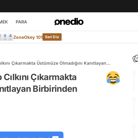
MEK
PARA
ZoneOkey 101
Seri Diz
Cılkını Çıkarmakta Üstümüze Olmadığını Kanıtlayan
p Cılkını Çıkarmakta
ıtlayan Birbirinden