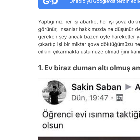
Onedio’yu Google’da tercih edil
Yaptığımız her işi abartıp, her işi şova dök
görünür, insanlar hakkımızda ne düşünür d
gereken şey ancak bazen öyle hareketler yap
çıkartıp işi bir miktar şova döktüğümüzü he
cılkını çıkarmakta üstümüze olmadığını kanıt
1. Ev biraz duman altı olmuş a