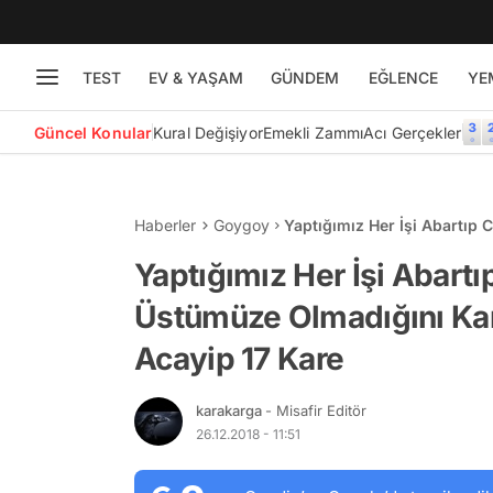
TEST
EV & YAŞAM
GÜNDEM
EĞLENCE
YE
Güncel Konular
Kural Değişiyor
Emekli Zammı
Acı Gerçekler
Haberler
Goygoy
Yaptığımız Her İşi Abartıp 
Birbirinden Acayip 17 Kare
Yaptığımız Her İşi Abartı
Üstümüze Olmadığını Kan
Acayip 17 Kare
karakarga
- Misafir Editör
26.12.2018 - 11:51